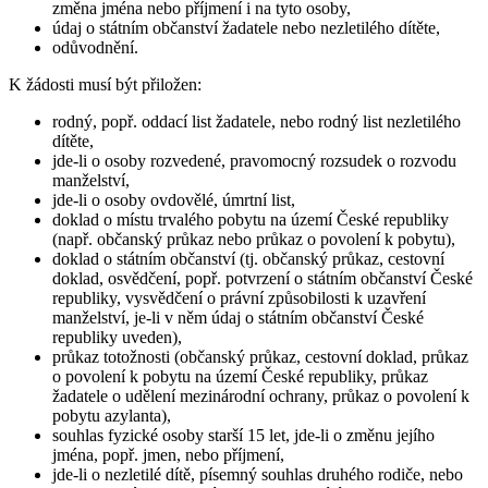
změna jména nebo příjmení i na tyto osoby,
údaj o státním občanství žadatele nebo nezletilého dítěte,
odůvodnění.
K žádosti musí být přiložen:
rodný, popř. oddací list žadatele, nebo rodný list nezletilého
dítěte,
jde-li o osoby rozvedené, pravomocný rozsudek o rozvodu
manželství,
jde-li o osoby ovdovělé, úmrtní list,
doklad o místu trvalého pobytu na území České republiky
(např. občanský průkaz nebo průkaz o povolení k pobytu),
doklad o státním občanství (tj. občanský průkaz, cestovní
doklad, osvědčení, popř. potvrzení o státním občanství České
republiky, vysvědčení o právní způsobilosti k uzavření
manželství, je-li v něm údaj o státním občanství České
republiky uveden),
průkaz totožnosti (občanský průkaz, cestovní doklad, průkaz
o povolení k pobytu na území České republiky, průkaz
žadatele o udělení mezinárodní ochrany, průkaz o povolení k
pobytu azylanta),
souhlas fyzické osoby starší 15 let, jde-li o změnu jejího
jména, popř. jmen, nebo příjmení,
jde-li o nezletilé dítě, písemný souhlas druhého rodiče, nebo