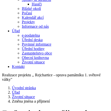
Hasiči
Blízké okolí
Počasí
Kalendář akcí
Projekty
Informace od nás
Úřad
e-podatelna
Úřední deska
Povinné informace
Úřední hodiny
Zastupitelstvo obce
Obecní knihovna
Životní situace
Kontakt
Realizace projektu ,, Rejchartice - oprava památníku 1. světové
války"
Úvodní stránka
Úřad
Životní situace
Změna jména a příjmení