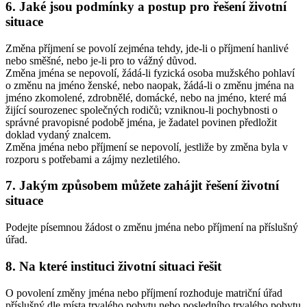
6. Jaké jsou podmínky a postup pro řešení životní
situace
Změna příjmení se povolí zejména tehdy, jde-li o příjmení hanlivé
nebo směšné, nebo je-li pro to vážný důvod.
Změna jména se nepovolí, žádá-li fyzická osoba mužského pohlaví
o změnu na jméno ženské, nebo naopak, žádá-li o změnu jména na
jméno zkomolené, zdrobnělé, domácké, nebo na jméno, které má
žijící sourozenec společných rodičů; vzniknou-li pochybnosti o
správné pravopisné podobě jména, je žadatel povinen předložit
doklad vydaný znalcem.
Změna jména nebo příjmení se nepovolí, jestliže by změna byla v
rozporu s potřebami a zájmy nezletilého.
7. Jakým způsobem můžete zahájit řešení životní
situace
Podejte písemnou žádost o změnu jména nebo příjmení na příslušný
úřad.
8. Na které instituci životní situaci řešit
O povolení změny jména nebo příjmení rozhoduje matriční úřad
příslušný dle místa trvalého pobytu nebo posledního trvalého pobytu