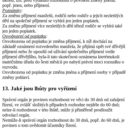
úkonu, tzn. před vydáním rozhodnutí o povolení změny jména,
popř. jmen, nebo příjmení.
Poznámky
:
Za změnu příjmení manželů, rodičů nebo rodiče a jejich nezletilých
dětí na společné příjmení se vybírá jen jeden poplatek.
Za změnu příjmení více nezletilých dětí téhož rodiče se vybírá také
jen jeden poplatek.
Osvobození od poplatku
:
Osvobozena od poplatku je změna příjmení, k níž dochází na
základě oznámení rozvedeného manžela, že přijímá opět své dřívější
příjmení nebo že upouští od užívání společného příjmení vedle
příjmení dřívějšího, byla-li tato skutečnost oznámena kterémukoli
matričnímu úřadu do šesti měsíců po nabytí právní moci rozsudku o
rozvodu.
Osvobozena od poplatku je změna jména a příjmení osoby v případě
změny pohlaví.
13. Jaké jsou lhůty pro vyřízení
Správní orgán je povinen rozhodnout ve věci do 30 dnů od zahájení
řízení, ve zvlášť složitých případech rozhodne nejdéle do 60 dnů;
nelze-li rozhodnout v této lhůtě, může ji přiměřeně prodloužit
odvolací orgán.
Nemůže-li správní orgán rozhodnout do 30 dnů, popř. do 60 dnů, je
povinen o tom uvědomit účastníky řízení.