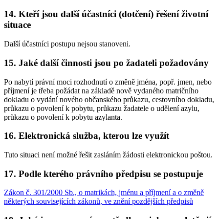
14. Kteří jsou další účastníci (dotčení) řešení životní
situace
Další účastníci postupu nejsou stanoveni.
15. Jaké další činnosti jsou po žadateli požadovány
Po nabytí právní moci rozhodnutí o změně jména, popř. jmen, nebo
příjmení je třeba požádat na základě nově vydaného matričního
dokladu o vydání nového občanského průkazu, cestovního dokladu,
průkazu o povolení k pobytu, průkazu žadatele o udělení azylu,
průkazu o povolení k pobytu azylanta.
16. Elektronická služba, kterou lze využít
Tuto situaci není možné řešit zasláním žádosti elektronickou poštou.
17. Podle kterého právního předpisu se postupuje
Zákon č. 301/2000 Sb., o matrikách, jménu a příjmení a o změně
některých souvisejících zákonů, ve znění pozdějších předpisů