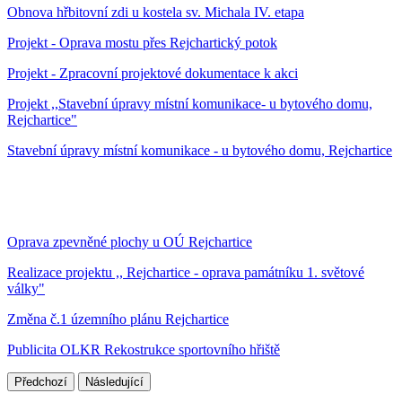
Obnova hřbitovní zdi u kostela sv. Michala IV. etapa
Projekt - Oprava mostu přes Rejchartický potok
Projekt - Zpracovní projektové dokumentace k akci
Projekt ,,Stavební úpravy místní komunikace- u bytového domu,
Rejchartice"
Stavební úpravy místní komunikace - u bytového domu, Rejchartice
Oprava zpevněné plochy u OÚ Rejchartice
Realizace projektu ,, Rejchartice - oprava památníku 1. světové
války"
Změna č.1 územního plánu Rejchartice
Publicita OLKR Rekostrukce sportovního hřiště
Předchozí
Následující