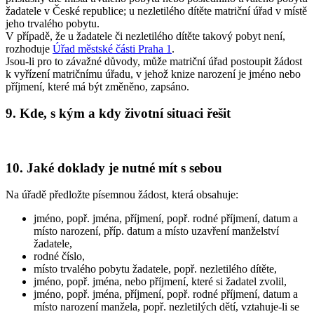
žadatele v České republice; u nezletilého dítěte matriční úřad v místě
jeho trvalého pobytu.
V případě, že u žadatele či nezletilého dítěte takový pobyt není,
rozhoduje
Úřad městské části Praha 1
.
Jsou-li pro to závažné důvody, může matriční úřad postoupit žádost
k vyřízení matričnímu úřadu, v jehož knize narození je jméno nebo
příjmení, které má být změněno, zapsáno.
9. Kde, s kým a kdy životní situaci řešit
10. Jaké doklady je nutné mít s sebou
Na úřadě předložte písemnou žádost, která obsahuje:
jméno, popř. jména, příjmení, popř. rodné příjmení, datum a
místo narození, příp. datum a místo uzavření manželství
žadatele,
rodné číslo,
místo trvalého pobytu žadatele, popř. nezletilého dítěte,
jméno, popř. jména, nebo příjmení, které si žadatel zvolil,
jméno, popř. jména, příjmení, popř. rodné příjmení, datum a
místo narození manžela, popř. nezletilých dětí, vztahuje-li se