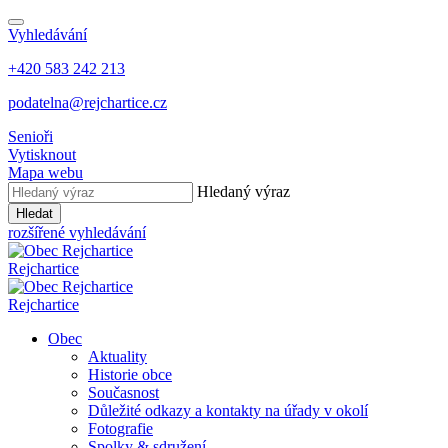
Vyhledávání
+420 583 242 213
podatelna@rejchartice.cz
Senioři
Vytisknout
Mapa webu
Hledaný výraz
Hledat
rozšířené vyhledávání
Rejchartice
Rejchartice
Obec
Aktuality
Historie obce
Současnost
Důležité odkazy a kontakty na úřady v okolí
Fotografie
Spolky & sdružení