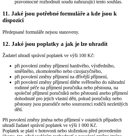
pravomocné rozhodnutí soudu nahrazující tento souhlas.
11. Jaké jsou potřebné formuláře a kde jsou k
dispozici
Předepsané formuláře nejsou stanoveny.
12. Jaké jsou poplatky a jak je lze uhradit
Žadatel uhradí správní poplatek ve výši 100 Kč:
při povolení změny příjmení hanlivého, výstředního,
směšného, zkomoleného nebo cizojazyčného,
při povolení změny příjmení na dřívější příjmení,
při povolení změny příjmení dítěte svěřeného do náhradní
rodinné péče na příjmení poručníka nebo pěstouna, na
společné příjmení poručníků nebo pěstounů anebo příjmení
dohodnuté pro jejich vlastní děti, pokud poručníky nebo
pěstouny jsou prarodiče nebo sourozenci rodičů nezletilých
dětí.
Při povolení změny jména nebo příjmení v ostatních případech
uhradí žadatel správní poplatek ve výši 1 000 Kč.
Poplatek se platí v hotovosti nebo složenkou před provedením