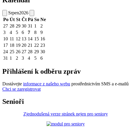
Kalendář
Srpen
2026
Po
Út
St
Čt
Pá
So
Ne
27
28
29
30
31
1
2
3
4
5
6
7
8
9
10
11
12
13
14
15
16
17
18
19
20
21
22
23
24
25
26
27
28
29
30
31
1
2
3
4
5
6
Přihlášení k odběru zpráv
Dostávejte
informace z našeho webu
prostřednictvím SMS a e-mailů
Chci se zaregistrovat
Senioři
Zjednodušená verze stránek nejen pro seniory