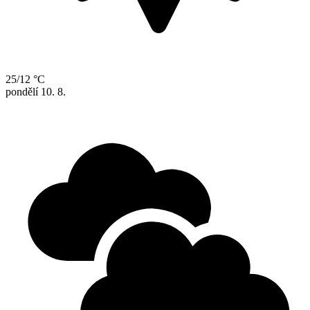
25/12 °C
pondělí
10. 8.