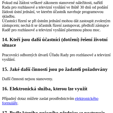
Pokud má žádost veškeré zákonem stanovené náležitosti, nařídí
Rada pro rozhlasové a televizní vysílání ve lhůtě 30 dnů od podání
žádosti ústní jednání, ve kterém účastník navrhuje programovou
skladbu.
Účastníci řízení se při ústním jednání mohou dát zastoupit zvoleným
zástupcem; nechá-li se účastník řízení zastupovat, předloží zástupce
Radě pro rozhlasové a televizní vysílání písemnou plnou moc.
14. Kteří jsou další účastníci (dotčení) řešení životní
situace
Pracovníci odborných útvarů Úřadu Rady pro rozhlasové a televizní
vysílání.
15. Jaké další činnosti jsou po žadateli požadovány
Další činnosti nejsou stanoveny.
16. Elektronická služba, kterou lze využít
Případný dotaz můžete zaslat prostřednictvím
elektronického
formuláře
.
17. Podle kterého právního předpisu se postupuje