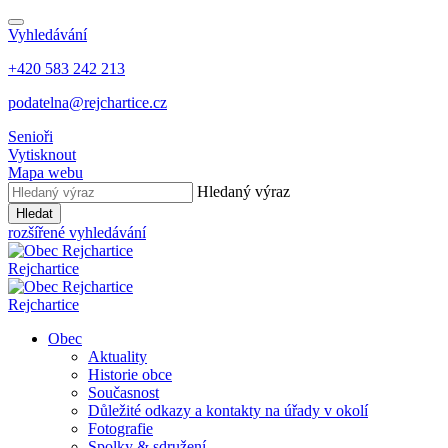
Vyhledávání
+420 583 242 213
podatelna@rejchartice.cz
Senioři
Vytisknout
Mapa webu
Hledaný výraz
Hledat
rozšířené vyhledávání
Rejchartice
Rejchartice
Obec
Aktuality
Historie obce
Současnost
Důležité odkazy a kontakty na úřady v okolí
Fotografie
Spolky & sdružení