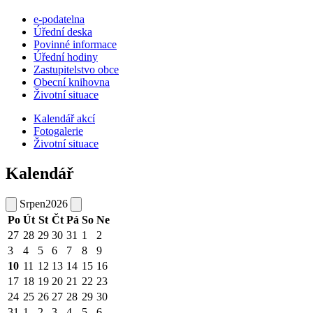
e-podatelna
Úřední deska
Povinné informace
Úřední hodiny
Zastupitelstvo obce
Obecní knihovna
Životní situace
Kalendář akcí
Fotogalerie
Životní situace
Kalendář
Srpen
2026
Po
Út
St
Čt
Pá
So
Ne
27
28
29
30
31
1
2
3
4
5
6
7
8
9
10
11
12
13
14
15
16
17
18
19
20
21
22
23
24
25
26
27
28
29
30
31
1
2
3
4
5
6