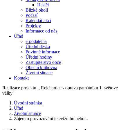
Hasiči
Blízké okolí
Počasí
Kalendář akcí
Projekty
Informace od nás
Úřad
e-podatelna
Úřední deska
Povinné informace
Úřední hodiny
Zastupitelstvo obce
Obecní knihovna
Životní situace
Kontakt
Realizace projektu ,, Rejchartice - oprava památníku 1. světové
války"
Úvodní stránka
Úřad
Životní situace
Zájem o provozování televizního nebo...