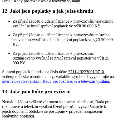
Úřadu Rady pro rozhlasové a televizní vysílání.
12. Jaké jsou poplatky a jak je lze uhradit
Za přijetí žádosti o udělení licence k provozování televizního
vysílání se hradí správní poplatek ve výši 90 000 Kč.
Za přijetí žádosti o udělení licence k provozování místního
televizního vysílání se hradí správní poplatek ve výši 50 000
Kč.
Za přijetí žádosti o udělení licence k provozování
rozhlasového vysílání se hradí správní poplatek ve výši 25
000 Kč.
Správní poplatek uhraďte na číslo účtu:
3711-19223001/0710
,
vedený u České národní banky; variabilní symbol si vygenerujte na
internetových stránkách Rady pro rozhlasové a televizní vysílání
.
13. Jaké jsou lhůty pro vyřízení
Nemá- li žádost veškeré zákonem stanovené náležitosti, Rada pro
rozhlasové a televizní vysílání řízení přeruší a vyzve žadatele k
jejich doplnění; obdobně se postupuje v případě nezaplacení
správního poplatku.