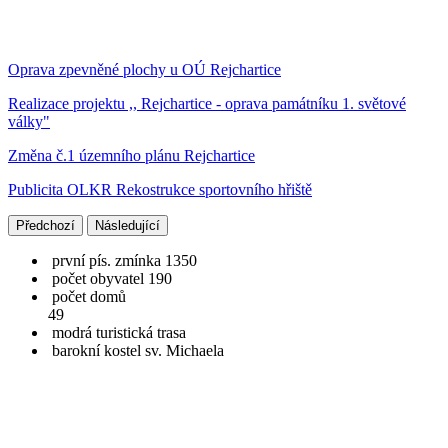
Oprava zpevněné plochy u OÚ Rejchartice
Realizace projektu ,, Rejchartice - oprava památníku 1. světové
války"
Změna č.1 územního plánu Rejchartice
Publicita OLKR Rekostrukce sportovního hřiště
Předchozí
Následující
první pís. zmínka 1350
počet obyvatel 190
počet domů
49
modrá turistická trasa
barokní kostel sv. Michaela