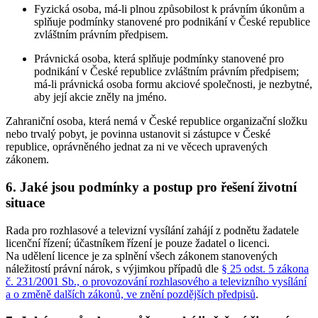
Fyzická osoba, má-li plnou způsobilost k právním úkonům a
splňuje podmínky stanovené pro podnikání v České republice
zvláštním právním předpisem.
Právnická osoba, která splňuje podmínky stanovené pro
podnikání v České republice zvláštním právním předpisem;
má-li právnická osoba formu akciové společnosti, je nezbytné,
aby její akcie zněly na jméno.
Zahraniční osoba, která nemá v České republice organizační složku
nebo trvalý pobyt, je povinna ustanovit si zástupce v České
republice, oprávněného jednat za ni ve věcech upravených
zákonem.
6. Jaké jsou podmínky a postup pro řešení životní
situace
Rada pro rozhlasové a televizní vysílání zahájí z podnětu žadatele
licenční řízení; účastníkem řízení je pouze žadatel o licenci.
Na udělení licence je za splnění všech zákonem stanovených
náležitostí právní nárok, s výjimkou případů dle
§ 25 odst. 5 zákona
č. 231/2001 Sb., o provozování rozhlasového a televizního vysílání
a o změně dalších zákonů, ve znění pozdějších předpisů
.