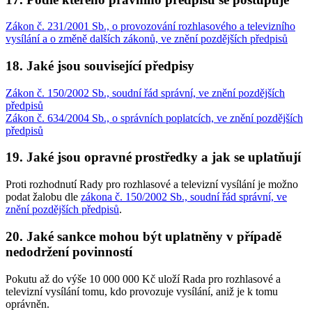
Zákon č. 231/2001 Sb., o provozování rozhlasového a televizního
vysílání a o změně dalších zákonů, ve znění pozdějších předpisů
18. Jaké jsou související předpisy
Zákon č. 150/2002 Sb., soudní řád správní, ve znění pozdějších
předpisů
Zákon č. 634/2004 Sb., o správních poplatcích, ve znění pozdějších
předpisů
19. Jaké jsou opravné prostředky a jak se uplatňují
Proti rozhodnutí Rady pro rozhlasové a televizní vysílání je možno
podat žalobu dle
zákona č. 150/2002 Sb., soudní řád správní, ve
znění pozdějších předpisů
.
20. Jaké sankce mohou být uplatněny v případě
nedodržení povinností
Pokutu až do výše 10 000 000 Kč uloží Rada pro rozhlasové a
televizní vysílání tomu, kdo provozuje vysílání, aniž je k tomu
oprávněn.