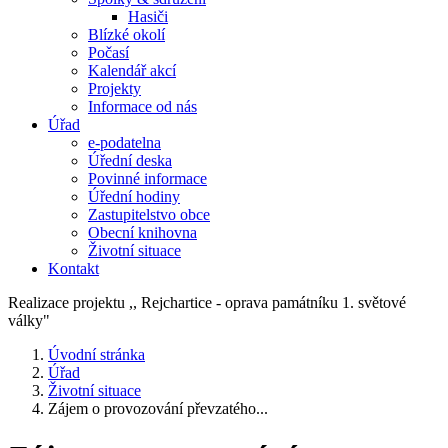
Hasiči
Blízké okolí
Počasí
Kalendář akcí
Projekty
Informace od nás
Úřad
e-podatelna
Úřední deska
Povinné informace
Úřední hodiny
Zastupitelstvo obce
Obecní knihovna
Životní situace
Kontakt
Realizace projektu ,, Rejchartice - oprava památníku 1. světové
války"
Úvodní stránka
Úřad
Životní situace
Zájem o provozování převzatého...