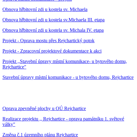
Obnova hřbitovní zdi u kostela sv. Michaela
Obnova hřbitovní zdi u kostela sv.Michaela III. etapa
Obnova hřbitovní zdi u kostela sv. Michala IV. etapa
Projekt - Oprava mostu přes Rejchartický potok
Projekt - Zpracovní projektové dokumentace k akci
Projekt ,,Stavební úpravy místní komunikace- u bytového domu,
Rejchartice"
Stavební úpravy místní komunikace - u bytového domu, Rejchartice
Oprava zpevněné plochy u OÚ Rejchartice
Realizace projektu ,, Rejchartice - oprava památníku 1. světové
války"
Změna č.1 územního plánu Rejchartice