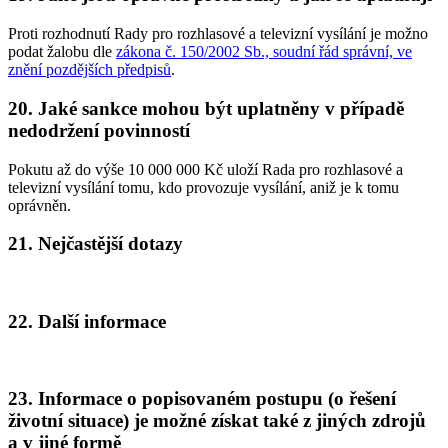
Proti rozhodnutí Rady pro rozhlasové a televizní vysílání je možno
podat žalobu dle
zákona č. 150/2002 Sb., soudní řád správní, ve
znění pozdějších předpisů
.
20. Jaké sankce mohou být uplatněny v případě
nedodržení povinností
Pokutu až do výše 10 000 000 Kč uloží Rada pro rozhlasové a
televizní vysílání tomu, kdo provozuje vysílání, aniž je k tomu
oprávněn.
21. Nejčastější dotazy
22. Další informace
23. Informace o popisovaném postupu (o řešení
životní situace) je možné získat také z jiných zdrojů
a v jiné formě