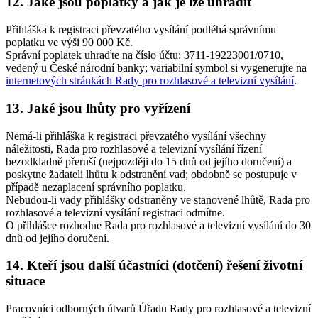
12. Jaké jsou poplatky a jak je lze uhradit
Přihláška k registraci převzatého vysílání podléhá správnímu
poplatku ve výši 90 000 Kč.
Správní poplatek uhraďte na číslo účtu:
3711-19223001/0710
,
vedený u České národní banky; variabilní symbol si vygenerujte na
internetových stránkách Rady pro rozhlasové a televizní vysílání
.
13. Jaké jsou lhůty pro vyřízení
Nemá-li přihláška k registraci převzatého vysílání všechny
náležitosti, Rada pro rozhlasové a televizní vysílání řízení
bezodkladně přeruší (nejpozději do 15 dnů od jejího doručení) a
poskytne žadateli lhůtu k odstranění vad; obdobně se postupuje v
případě nezaplacení správního poplatku.
Nebudou-li vady přihlášky odstraněny ve stanovené lhůtě, Rada pro
rozhlasové a televizní vysílání registraci odmítne.
O přihlášce rozhodne Rada pro rozhlasové a televizní vysílání do 30
dnů od jejího doručení.
14. Kteří jsou další účastníci (dotčení) řešení životní
situace
Pracovníci odborných útvarů Úřadu Rady pro rozhlasové a televizní