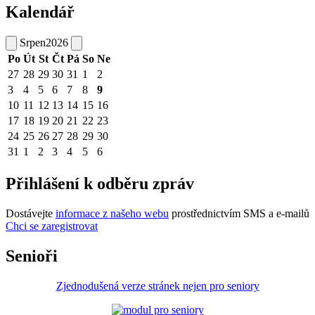
Kalendář
Srpen
2026
Po
Út
St
Čt
Pá
So
Ne
27
28
29
30
31
1
2
3
4
5
6
7
8
9
10
11
12
13
14
15
16
17
18
19
20
21
22
23
24
25
26
27
28
29
30
31
1
2
3
4
5
6
Přihlášení k odběru zpráv
Dostávejte
informace z našeho webu
prostřednictvím SMS a e-mailů
Chci se zaregistrovat
Senioři
Zjednodušená verze stránek nejen pro seniory