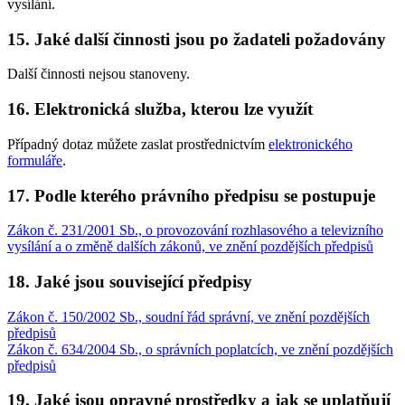
vysílání.
15. Jaké další činnosti jsou po žadateli požadovány
Další činnosti nejsou stanoveny.
16. Elektronická služba, kterou lze využít
Případný dotaz můžete zaslat prostřednictvím
elektronického
formuláře
.
17. Podle kterého právního předpisu se postupuje
Zákon č. 231/2001 Sb., o provozování rozhlasového a televizního
vysílání a o změně dalších zákonů, ve znění pozdějších předpisů
18. Jaké jsou související předpisy
Zákon č. 150/2002 Sb., soudní řád správní, ve znění pozdějších
předpisů
Zákon č. 634/2004 Sb., o správních poplatcích, ve znění pozdějších
předpisů
19. Jaké jsou opravné prostředky a jak se uplatňují