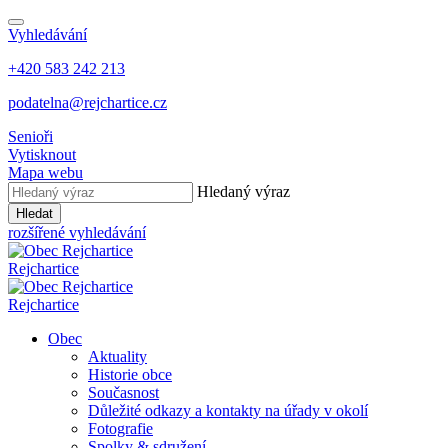
Vyhledávání
+420 583 242 213
podatelna@rejchartice.cz
Senioři
Vytisknout
Mapa webu
Hledaný výraz
Hledat
rozšířené vyhledávání
Rejchartice
Rejchartice
Obec
Aktuality
Historie obce
Současnost
Důležité odkazy a kontakty na úřady v okolí
Fotografie
Spolky & sdružení