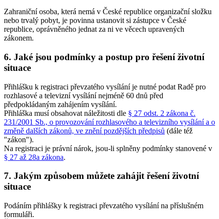
Zahraniční osoba, která nemá v České republice organizační složku
nebo trvalý pobyt, je povinna ustanovit si zástupce v České
republice, oprávněného jednat za ni ve věcech upravených
zákonem.
6. Jaké jsou podmínky a postup pro řešení životní
situace
Přihlášku k registraci převzatého vysílání je nutné podat Radě pro
rozhlasové a televizní vysílání nejméně 60 dnů před
předpokládaným zahájením vysílání.
Přihláška musí obsahovat náležitosti dle
§ 27 odst. 2 zákona č.
231/2001 Sb., o provozování rozhlasového a televizního vysílání a o
změně dalších zákonů, ve znění pozdějších předpisů
(dále též
"zákon").
Na registraci je právní nárok, jsou-li splněny podmínky stanovené v
§ 27 až 28a zákona
.
7. Jakým způsobem můžete zahájit řešení životní
situace
Podáním přihlášky k registraci převzatého vysílání na příslušném
formuláři.