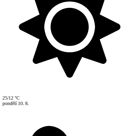
25/12 °C
pondělí
10. 8.