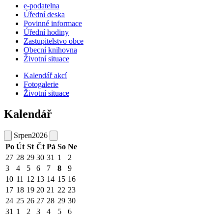
e-podatelna
Úřední deska
Povinné informace
Úřední hodiny
Zastupitelstvo obce
Obecní knihovna
Životní situace
Kalendář akcí
Fotogalerie
Životní situace
Kalendář
Srpen
2026
Po
Út
St
Čt
Pá
So
Ne
27
28
29
30
31
1
2
3
4
5
6
7
8
9
10
11
12
13
14
15
16
17
18
19
20
21
22
23
24
25
26
27
28
29
30
31
1
2
3
4
5
6