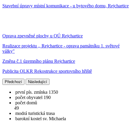
Stavební úpravy místní komunikace - u bytového domu, Rejchartice
Oprava zpevněné plochy u OÚ Rejchartice
Realizace projektu ,, Rejchartice - oprava památníku 1. světové
války"
Změna č.1 územního plánu Rejchartice
Publicita OLKR Rekostrukce sportovního hřiště
Předchozí
Následující
první pís. zmínka 1350
počet obyvatel 190
počet domů
49
modrá turistická trasa
barokní kostel sv. Michaela