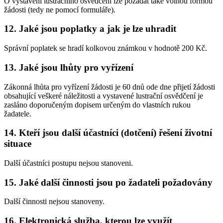
O vystavení lustračního osvědčení lze požádat také volnou formou
žádosti (tedy ne pomocí formuláře).
12. Jaké jsou poplatky a jak je lze uhradit
Správní poplatek se hradí kolkovou známkou v hodnotě 200 Kč.
13. Jaké jsou lhůty pro vyřízení
Zákonná lhůta pro vyřízení žádosti je 60 dnů ode dne přijetí žádosti
obsahující veškeré náležitosti a vystavené lustrační osvědčení je
zasláno doporučeným dopisem určeným do vlastních rukou
žadatele.
14. Kteří jsou další účastníci (dotčení) řešení životní
situace
Další účastníci postupu nejsou stanoveni.
15. Jaké další činnosti jsou po žadateli požadovány
Další činnosti nejsou stanoveny.
16. Elektronická služba, kterou lze využít