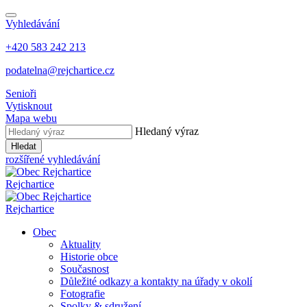
Vyhledávání
+420 583 242 213
podatelna@rejchartice.cz
Senioři
Vytisknout
Mapa webu
Hledaný výraz
Hledat
rozšířené vyhledávání
Rejchartice
Rejchartice
Obec
Aktuality
Historie obce
Současnost
Důležité odkazy a kontakty na úřady v okolí
Fotografie
Spolky & sdružení