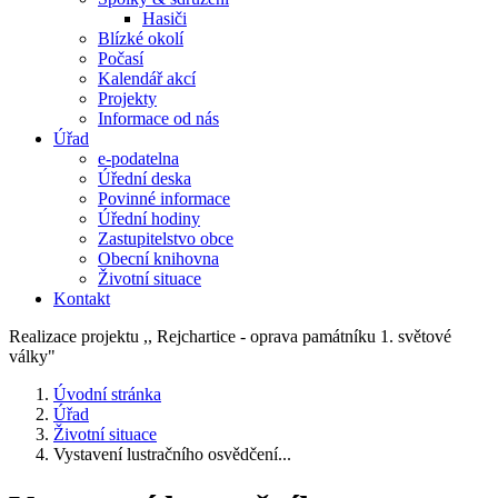
Hasiči
Blízké okolí
Počasí
Kalendář akcí
Projekty
Informace od nás
Úřad
e-podatelna
Úřední deska
Povinné informace
Úřední hodiny
Zastupitelstvo obce
Obecní knihovna
Životní situace
Kontakt
Realizace projektu ,, Rejchartice - oprava památníku 1. světové
války"
Úvodní stránka
Úřad
Životní situace
Vystavení lustračního osvědčení...