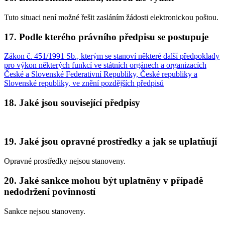
Tuto situaci není možné řešit zasláním žádosti elektronickou poštou.
17. Podle kterého právního předpisu se postupuje
Zákon č. 451/1991 Sb., kterým se stanoví některé další předpoklady
pro výkon některých funkcí ve státních orgánech a organizacích
České a Slovenské Federativní Republiky, České republiky a
Slovenské republiky, ve znění pozdějších předpisů
18. Jaké jsou související předpisy
19. Jaké jsou opravné prostředky a jak se uplatňují
Opravné prostředky nejsou stanoveny.
20. Jaké sankce mohou být uplatněny v případě
nedodržení povinností
Sankce nejsou stanoveny.