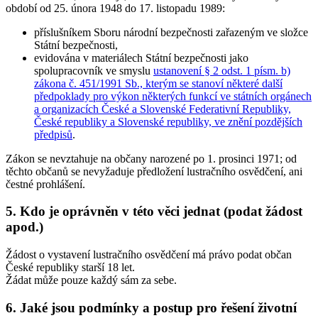
období od 25. února 1948 do 17. listopadu 1989:
příslušníkem Sboru národní bezpečnosti zařazeným ve složce
Státní bezpečnosti,
evidována v materiálech Státní bezpečnosti jako
spolupracovník ve smyslu
ustanovení § 2 odst. 1 písm. b)
zákona č. 451/1991 Sb., kterým se stanoví některé další
předpoklady pro výkon některých funkcí ve státních orgánech
a organizacích České a Slovenské Federativní Republiky,
České republiky a Slovenské republiky, ve znění pozdějších
předpisů
.
Zákon se
nevztahuje na občany narozené po 1. prosinci 1971
; od
těchto občanů se nevyžaduje předložení lustračního osvědčení, ani
čestné prohlášení.
5. Kdo je oprávněn v této věci jednat (podat žádost
apod.)
Žádost o vystavení lustračního osvědčení má právo podat občan
České republiky starší 18 let.
Žádat může pouze každý sám za sebe.
6. Jaké jsou podmínky a postup pro řešení životní