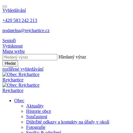
Vyhledávání
+420 583 242 213
podatelna@rejchartice.cz
Senioři
Vytisknout
Mapa webu
Hledaný výraz
Hledat
rozšířené vyhledávání
Rejchartice
Rejchartice
Obec
Aktuality
Historie obce
Současnost
Důležité odkazy a kontakty na úřady v okolí
Fotografie
Spolky & sdružení