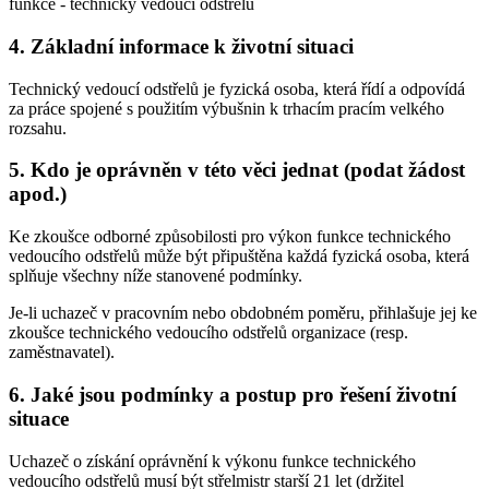
funkce - technický vedoucí odstřelů
4. Základní informace k životní situaci
Technický vedoucí odstřelů je fyzická osoba, která řídí a odpovídá
za práce spojené s použitím výbušnin k trhacím pracím velkého
rozsahu.
5. Kdo je oprávněn v této věci jednat (podat žádost
apod.)
Ke zkoušce odborné způsobilosti pro výkon funkce technického
vedoucího odstřelů může být připuštěna každá fyzická osoba, která
splňuje všechny níže stanovené podmínky.
Je-li uchazeč v pracovním nebo obdobném poměru, přihlašuje jej ke
zkoušce technického vedoucího odstřelů organizace (resp.
zaměstnavatel).
6. Jaké jsou podmínky a postup pro řešení životní
situace
Uchazeč o získání oprávnění k výkonu funkce technického
vedoucího odstřelů musí být střelmistr starší 21 let (držitel