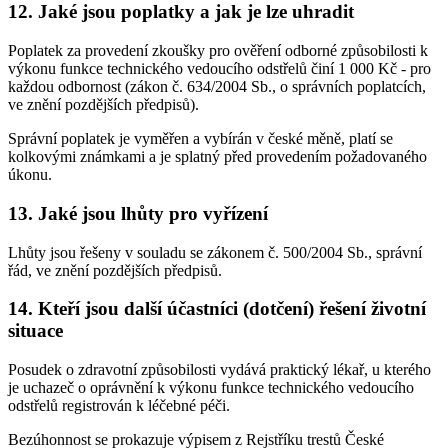
12. Jaké jsou poplatky a jak je lze uhradit
Poplatek za provedení zkoušky pro ověření odborné způsobilosti k
výkonu funkce technického vedoucího odstřelů činí 1 000 Kč - pro
každou odbornost (zákon č. 634/2004 Sb., o správních poplatcích,
ve znění pozdějších předpisů).
Správní poplatek je vyměřen a vybírán v české měně, platí se
kolkovými známkami a je splatný před provedením požadovaného
úkonu.
13. Jaké jsou lhůty pro vyřízení
Lhůty jsou řešeny v souladu se zákonem č. 500/2004 Sb., správní
řád, ve znění pozdějších předpisů.
14. Kteří jsou další účastníci (dotčení) řešení životní
situace
Posudek o zdravotní způsobilosti vydává praktický lékař, u kterého
je uchazeč o oprávnění k výkonu funkce technického vedoucího
odstřelů registrován k léčebné péči.
Bezúhonnost se prokazuje výpisem z Rejstříku trestů České