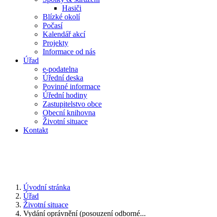
Hasiči
Blízké okolí
Počasí
Kalendář akcí
Projekty
Informace od nás
Úřad
e-podatelna
Úřední deska
Povinné informace
Úřední hodiny
Zastupitelstvo obce
Obecní knihovna
Životní situace
Kontakt
Úvodní stránka
Úřad
Životní situace
Vydání oprávnění (posouzení odborné...