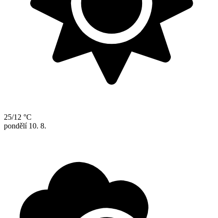
25/12 °C
pondělí
10. 8.