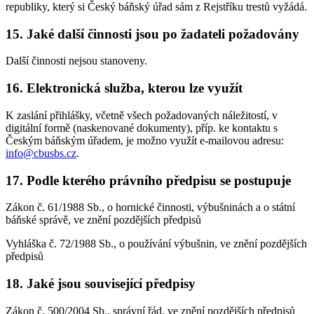
republiky, který si Český báňský úřad sám z Rejstříku trestů vyžádá.
15. Jaké další činnosti jsou po žadateli požadovány
Další činnosti nejsou stanoveny.
16. Elektronická služba, kterou lze využít
K zaslání přihlášky, včetně všech požadovaných náležitostí, v
digitální formě (naskenované dokumenty), příp. ke kontaktu s
Českým báňským úřadem, je možno využít e-mailovou adresu:
info@cbusbs.cz
.
17. Podle kterého právního předpisu se postupuje
Zákon č. 61/1988 Sb., o hornické činnosti, výbušninách a o státní
báňské správě, ve znění pozdějších předpisů
Vyhláška č. 72/1988 Sb., o používání výbušnin, ve znění pozdějších
předpisů
18. Jaké jsou související předpisy
Zákon č. 500/2004 Sb., správní řád, ve znění pozdějších předpisů