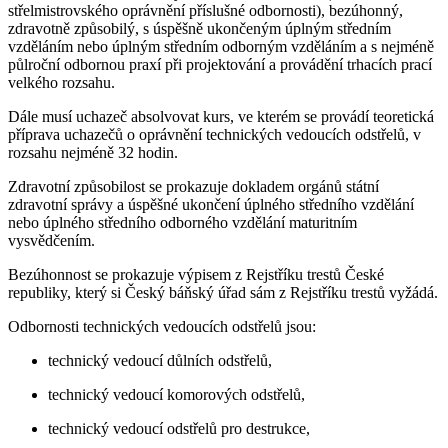
střelmistrovského oprávnění příslušné odbornosti), bezúhonný,
zdravotně způsobilý, s úspěšně ukončeným úplným středním
vzděláním nebo úplným středním odborným vzděláním a s nejméně
půlroční odbornou praxí při projektování a provádění trhacích prací
velkého rozsahu.
Dále musí uchazeč absolvovat kurs, ve kterém se provádí teoretická
příprava uchazečů o oprávnění technických vedoucích odstřelů, v
rozsahu nejméně 32 hodin.
Zdravotní způsobilost se prokazuje dokladem orgánů státní
zdravotní správy a úspěšné ukončení úplného středního vzdělání
nebo úplného středního odborného vzdělání maturitním
vysvědčením.
Bezúhonnost se prokazuje výpisem z Rejstříku trestů České
republiky, který si Český báňský úřad sám z Rejstříku trestů vyžádá.
Odbornosti technických vedoucích odstřelů jsou:
technický vedoucí důlních odstřelů,
technický vedoucí komorových odstřelů,
technický vedoucí odstřelů pro destrukce,