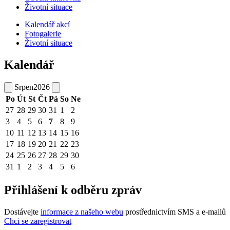
Životní situace
Kalendář akcí
Fotogalerie
Životní situace
Kalendář
Srpen
2026
Po
Út
St
Čt
Pá
So
Ne
27
28
29
30
31
1
2
3
4
5
6
7
8
9
10
11
12
13
14
15
16
17
18
19
20
21
22
23
24
25
26
27
28
29
30
31
1
2
3
4
5
6
Přihlášení k odběru zpráv
Dostávejte
informace z našeho webu
prostřednictvím SMS a e-mailů
Chci se zaregistrovat