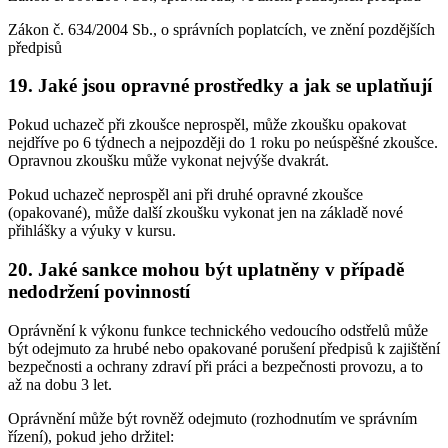
Zákon č. 634/2004 Sb., o správních poplatcích, ve znění pozdějších
předpisů
19. Jaké jsou opravné prostředky a jak se uplatňují
Pokud uchazeč při zkoušce neprospěl, může zkoušku opakovat
nejdříve po 6 týdnech a nejpozději do 1 roku po neúspěšné zkoušce.
Opravnou zkoušku může vykonat nejvýše dvakrát.
Pokud uchazeč neprospěl ani při druhé opravné zkoušce
(opakované), může další zkoušku vykonat jen na základě nové
přihlášky a výuky v kursu.
20. Jaké sankce mohou být uplatněny v případě
nedodržení povinností
Oprávnění k výkonu funkce technického vedoucího odstřelů může
být odejmuto za hrubé nebo opakované porušení předpisů k zajištění
bezpečnosti a ochrany zdraví při práci a bezpečnosti provozu, a to
až na dobu 3 let.
Oprávnění může být rovněž odejmuto (rozhodnutím ve správním
řízení), pokud jeho držitel: