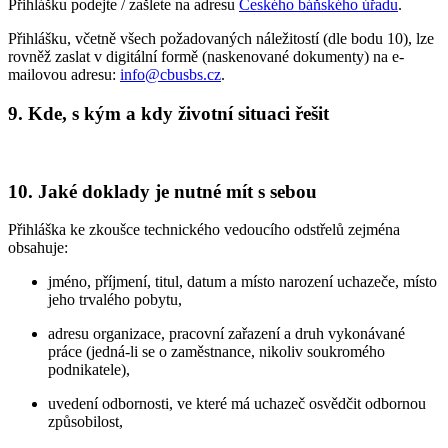
Přihlášku podejte / zašlete na adresu
Českého báňského úřadu
.
Přihlášku, včetně všech požadovaných náležitostí (dle bodu 10), lze
rovněž zaslat v digitální formě (naskenované dokumenty) na e-
mailovou adresu:
info@cbusbs.cz
.
9. Kde, s kým a kdy životní situaci řešit
10. Jaké doklady je nutné mít s sebou
Přihláška ke zkoušce technického vedoucího odstřelů zejména
obsahuje:
jméno, příjmení, titul, datum a místo narození uchazeče, místo
jeho trvalého pobytu,
adresu organizace, pracovní zařazení a druh vykonávané
práce (jedná-li se o zaměstnance, nikoliv soukromého
podnikatele),
uvedení odbornosti, ve které má uchazeč osvědčit odbornou
způsobilost,