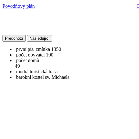
Povodňový plán
O
Předchozí
Následující
první pís. zmínka 1350
počet obyvatel 190
počet domů
49
modrá turistická trasa
barokní kostel sv. Michaela