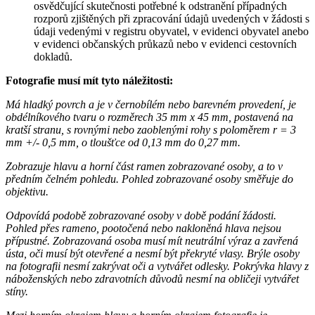
osvědčující skutečnosti potřebné k odstranění případných
rozporů zjištěných při zpracování údajů uvedených v žádosti s
údaji vedenými v registru obyvatel, v evidenci obyvatel anebo
v evidenci občanských průkazů nebo v evidenci cestovních
dokladů.
Fotografie musí mít tyto náležitosti:
Má hladký povrch a je v černobílém nebo barevném provedení, je
obdélníkového tvaru o rozměrech 35 mm x 45 mm, postavená na
kratší stranu, s rovnými nebo zaoblenými rohy s poloměrem r = 3
mm +/- 0,5 mm, o tloušťce od 0,13 mm do 0,27 mm.
Zobrazuje hlavu a horní část ramen zobrazované osoby, a to v
předním čelném pohledu. Pohled zobrazované osoby směřuje do
objektivu.
Odpovídá podobě zobrazované osoby v době podání žádosti.
Pohled přes rameno, pootočená nebo nakloněná hlava nejsou
přípustné. Zobrazovaná osoba musí mít neutrální výraz a zavřená
ústa, oči musí být otevřené a nesmí být překryté vlasy. Brýle osoby
na fotografii nesmí zakrývat oči a vytvářet odlesky. Pokrývka hlavy z
náboženských nebo zdravotních důvodů nesmí na obličeji vytvářet
stíny.