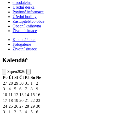
e-podatelna
Úřední deska
Povinné informace
Úřední hodiny
Zastupitelstvo obce
Obecní knihovna
Životní situace
Kalendář akcí
Fotogalerie
Životní situace
Kalendář
Srpen
2026
Po
Út
St
Čt
Pá
So
Ne
27
28
29
30
31
1
2
3
4
5
6
7
8
9
10
11
12
13
14
15
16
17
18
19
20
21
22
23
24
25
26
27
28
29
30
31
1
2
3
4
5
6