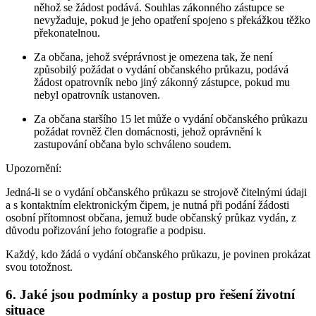
něhož se žádost podává. Souhlas zákonného zástupce se
nevyžaduje, pokud je jeho opatření spojeno s překážkou těžko
překonatelnou.
Za občana, jehož svéprávnost je omezena tak, že není
způsobilý požádat o vydání občanského průkazu, podává
žádost opatrovník nebo jiný zákonný zástupce, pokud mu
nebyl opatrovník ustanoven.
Za občana staršího 15 let může o vydání občanského průkazu
požádat rovněž člen domácnosti, jehož oprávnění k
zastupování občana bylo schváleno soudem.
Upozornění:
Jedná-li se o vydání občanského průkazu se strojově čitelnými údaji
a s kontaktním elektronickým čipem, je nutná při podání žádosti
osobní přítomnost občana, jemuž bude občanský průkaz vydán, z
důvodu pořizování jeho fotografie a podpisu.
Každý, kdo žádá o vydání občanského průkazu, je povinen prokázat
svou totožnost.
6. Jaké jsou podmínky a postup pro řešení životní
situace