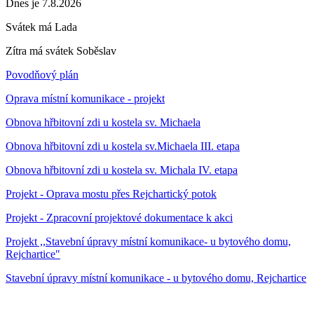
Dnes je 7.8.2026
Svátek má
Lada
Zítra má svátek
Soběslav
Povodňový plán
Oprava místní komunikace - projekt
Obnova hřbitovní zdi u kostela sv. Michaela
Obnova hřbitovní zdi u kostela sv.Michaela III. etapa
Obnova hřbitovní zdi u kostela sv. Michala IV. etapa
Projekt - Oprava mostu přes Rejchartický potok
Projekt - Zpracovní projektové dokumentace k akci
Projekt ,,Stavební úpravy místní komunikace- u bytového domu,
Rejchartice"
Stavební úpravy místní komunikace - u bytového domu, Rejchartice