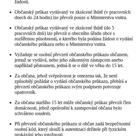
žádosti.
Občanský průkaz vydávaný ve zkrácené lhůtě (v pracovních
dnech do 24 hodin) lze převzít pouze u Ministerstva vnitra.
Občanský průkaz vydávaný ve zkrácené lhůtě (do 5
pracovních dnů) lze převzít u obecního úřadu obce s
rozšířenou působností
,
u kterého byla podána žádost o vydání
občanského průkazu nebo u Ministerstva vnitra.
Vyžaduje se osobní převzetí občanského průkazu občanem,
jemuž se vydává, nebo jeho zákonným zástupcem anebo
například pěstounem, jedná-li se o dítě ve věku do 15 let.
Za občana, jehož svéprávnost je omezena tak, že není
způsobilý požádat o vydání občanského průkazu, přebírá a
převzetí občanského průkazu svým podpisem potvrzuje
opatrovník.
Za občana staršího 15 let může občanský průkaz převzít člen
domácnosti, jehož oprávnění k zastupování občana bylo
schváleno soudem.
Při převzetí občanského průkazu si občan zadá bezpečnostní
osobní kód, který slouží k autentizaci držitele při fyzickém
prokázání jeho totožnosti.