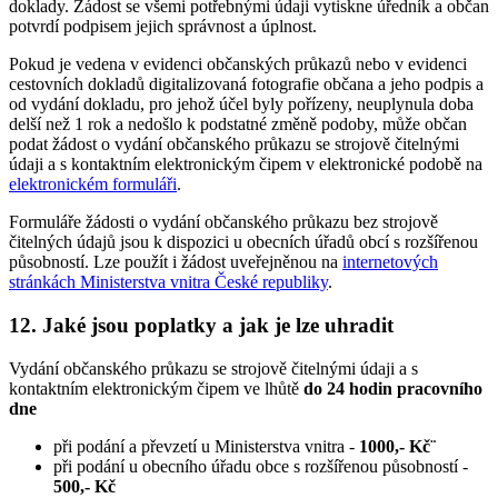
doklady. Žádost se všemi potřebnými údaji vytiskne úředník a občan
potvrdí podpisem jejich správnost a úplnost.
Pokud je vedena v evidenci občanských průkazů nebo v evidenci
cestovních dokladů digitalizovaná fotografie občana a jeho podpis a
od vydání dokladu, pro jehož účel byly pořízeny, neuplynula doba
delší než 1 rok a nedošlo k podstatné změně podoby, může občan
podat žádost o vydání občanského průkazu se strojově čitelnými
údaji a s kontaktním elektronickým čipem v elektronické podobě na
elektronickém formuláři
.
Formuláře žádosti o vydání občanského průkazu bez strojově
čitelných údajů jsou k dispozici u obecních úřadů obcí s rozšířenou
působností. Lze použít i žádost uveřejněnou na
internetových
stránkách Ministerstva vnitra České republiky
.
12. Jaké jsou poplatky a jak je lze uhradit
Vydání občanského průkazu se strojově čitelnými údaji a s
kontaktním elektronickým čipem ve lhůtě
do 24 hodin pracovního
dne
při podání a převzetí u Ministerstva vnitra -
1000,- Kč¨
při podání u obecního úřadu obce s rozšířenou působností -
500,- Kč