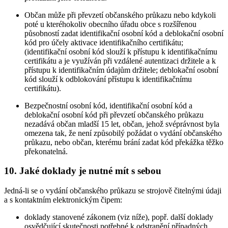
Občan může při převzetí občanského průkazu nebo kdykoli
poté u kteréhokoliv obecního úřadu obce s rozšířenou
působností zadat identifikační osobní kód a deblokační osobní
kód pro účely aktivace identifikačního certifikátu;
(identifikační osobní kód slouží k přístupu k identifikačnímu
certifikátu a je využíván při vzdálené autentizaci držitele a k
přístupu k identifikačním údajům držitele; deblokační osobní
kód slouží k odblokování přístupu k identifikačnímu
certifikátu).
Bezpečnostní osobní kód, identifikační osobní kód a
deblokační osobní kód při převzetí občanského průkazu
nezadává občan mladší 15 let, občan, jehož svéprávnost byla
omezena tak, že není způsobilý požádat o vydání občanského
průkazu, nebo občan, kterému brání zadat kód překážka těžko
překonatelná.
10. Jaké doklady je nutné mít s sebou
Jedná-li se o vydání občanského průkazu se strojově čitelnými údaji
a s kontaktním elektronickým čipem:
doklady stanovené zákonem (viz níže), popř. další doklady
osvědčující skutečnosti potřebné k odstranění případných