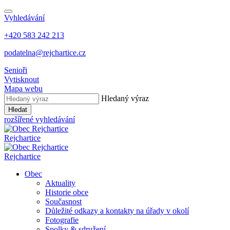
Vyhledávání
+420 583 242 213
podatelna@rejchartice.cz
Senioři
Vytisknout
Mapa webu
Hledaný výraz
Hledat
rozšířené vyhledávání
Rejchartice
Rejchartice
Obec
Aktuality
Historie obce
Současnost
Důležité odkazy a kontakty na úřady v okolí
Fotografie
Spolky & sdružení