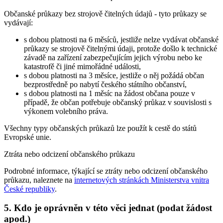
Občanské průkazy bez strojově čitelných údajů - tyto průkazy se
vydávají:
s dobou platnosti na 6 měsíců, jestliže nelze vydávat občanské
průkazy se strojově čitelnými údaji, protože došlo k technické
závadě na zařízení zabezpečujícím jejich výrobu nebo ke
katastrofě či jiné mimořádné události,
s dobou platnosti na 3 měsíce, jestliže o něj požádá občan
bezprostředně po nabytí českého státního občanství,
s dobou platnosti na 1 měsíc na žádost občana pouze v
případě, že občan potřebuje občanský průkaz v souvislosti s
výkonem volebního práva.
Všechny typy občanských průkazů lze použít k cestě do států
Evropské unie.
Ztráta nebo odcizení občanského průkazu
Podrobné informace, týkající se ztráty nebo odcizení občanského
průkazu, naleznete na
internetových stránkách Ministerstva vnitra
České republiky
.
5. Kdo je oprávněn v této věci jednat (podat žádost
apod.)