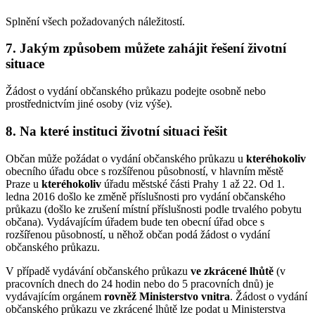
Splnění všech požadovaných náležitostí.
7. Jakým způsobem můžete zahájit řešení životní
situace
Žádost o vydání občanského průkazu podejte osobně nebo
prostřednictvím jiné osoby (viz výše).
8. Na které instituci životní situaci řešit
Občan může požádat o vydání občanského průkazu u
kteréhokoliv
obecního úřadu obce s rozšířenou působností, v hlavním městě
Praze u
kteréhokoliv
úřadu městské části Prahy 1 až 22. Od 1.
ledna 2016 došlo ke změně příslušnosti pro vydání občanského
průkazu (došlo ke zrušení místní příslušnosti podle trvalého pobytu
občana). Vydávajícím úřadem bude ten obecní úřad obce s
rozšířenou působností, u něhož občan podá žádost o vydání
občanského průkazu.
V případě vydávání občanského průkazu
ve zkrácené lhůtě
(v
pracovních dnech do 24 hodin nebo do 5 pracovních dnů) je
vydávajícím orgánem
rovněž Ministerstvo vnitra
. Žádost o vydání
občanského průkazu ve zkrácené lhůtě lze podat u Ministerstva