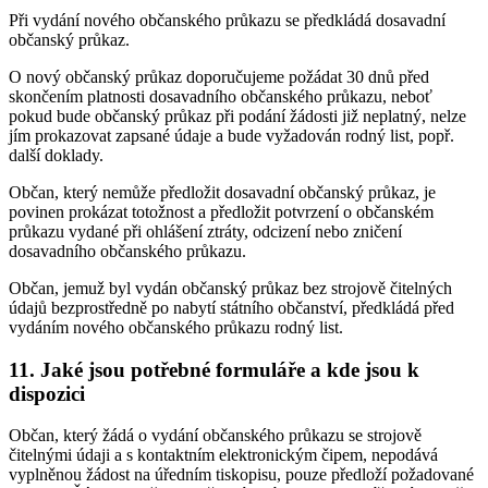
Při vydání nového občanského průkazu se předkládá dosavadní
občanský průkaz.
O nový občanský průkaz doporučujeme požádat 30 dnů před
skončením platnosti dosavadního občanského průkazu, neboť
pokud bude občanský průkaz při podání žádosti již neplatný, nelze
jím prokazovat zapsané údaje a bude vyžadován rodný list, popř.
další doklady.
Občan, který nemůže předložit dosavadní občanský průkaz, je
povinen prokázat totožnost a předložit potvrzení o občanském
průkazu vydané při ohlášení ztráty, odcizení nebo zničení
dosavadního občanského průkazu.
Občan, jemuž byl vydán občanský průkaz bez strojově čitelných
údajů bezprostředně po nabytí státního občanství, předkládá před
vydáním nového občanského průkazu rodný list.
11. Jaké jsou potřebné formuláře a kde jsou k
dispozici
Občan, který žádá o vydání občanského průkazu se strojově
čitelnými údaji a s kontaktním elektronickým čipem, nepodává
vyplněnou žádost na úředním tiskopisu, pouze předloží požadované