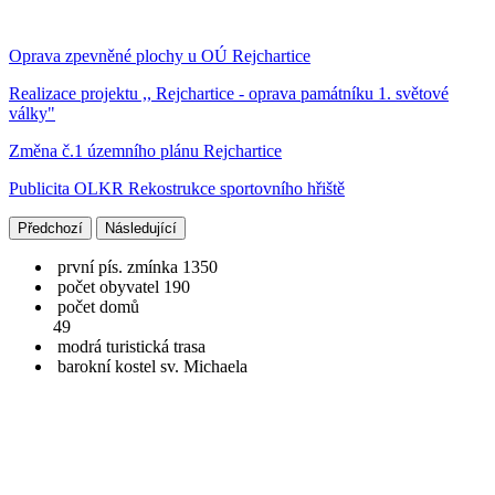
Oprava zpevněné plochy u OÚ Rejchartice
Realizace projektu ,, Rejchartice - oprava památníku 1. světové
války"
Změna č.1 územního plánu Rejchartice
Publicita OLKR Rekostrukce sportovního hřiště
Předchozí
Následující
první pís. zmínka 1350
počet obyvatel 190
počet domů
49
modrá turistická trasa
barokní kostel sv. Michaela