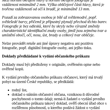
Mezi horním okrajem hlavy a horním okrajem fotografie je
vzdálenost minimálně 2 mm. Výška obličejové části hlavy, která je
tvořena vzdáleností od očí k bradě, je minimálně 13 mm.
Pozadí za zobrazovanou osobou je bílé až světlemodré, popř.
světlešedé barvy, přičemž je přípustný plynulý přechod těchto barev.
Fotografie je bez odlesků, které by skryly nebo výrazně změnily
charakteristické identifikační znaky osoby, jimiž jsou zejména tvar a
umístění obočí, očí, nosu, úst, brady a celkový tvar obličeje.
Nelze provádět retuše ani jiné úpravy negativu ani pozitivu
fotografie, popř. digitální fotografie osoby, ani jejího tisku.
Doklady předkládané k vydání občanského průkazu
Doklady musí být předloženy v originále, ověřeném opise nebo
ověřené kopii.
K vydání prvního občanského průkazu občanovi, který má trvalý
pobyt na území České republiky, se předkládá:
rodný list,
doklad o státním občanství občana, vzniknou-li důvodné
pochybnosti o tomto údaji; nemá-li žadatel o vydání prvního
občanského průkazu takový doklad, ověří obecní úřad obce s
rozšířenou působností, u kterého podává žádost o vydání