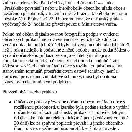
vnitra na adrese: Na Pankráci 72, Praha 4 (metro C – stanice
„Pražského povstání“) nebo u kteréhokoliv obecního úřadu obce s
rozšířenou působností, v hlavním městě Praze u kteréhokoliv úřadu
městské části Prahy 1 až 22. Upozorňujeme, že občanský průkaz
vydávaný do 24 hodin lze převzít pouze u Ministerstva vnitra.
Pokud má občan digitalizovanou fotografii a podpis v evidenci
občanských průkazů nebo v evidenci cestovních dokladů a od
vydání dokladu, pro jehož účel byly pořízeny, neuplynula doba delší
než 1 rok a nedošlo k podstatné změně podoby, může podat žádost o
vydání občanského průkazu se strojově čitelnými údaji a s
kontaktním elektronickým čipem i v elektronické podobě. Tato
žádost se zasílá obecnímu úřadu obce s rozšířenou působností na
stanoveném formuláři prostřednictvím datové schránky; není-li
doručena prostřednictvím datové schránky, musí být opatřena
uznávaným elektronickým podpisem.
Převzetí občanského průkazu
Občanský průkaz převezme občan u obecního úřadu obce s
rozšířenou působností, u kterého byla podána žádost o vydání
občanského průkazu; občanský průkaz se strojově čitelnými
údaji a s kontaktním elektronickým čipem (vydávaný ve lhůtě
30 dnů) lze za správní poplatek převzít i u jiného obecního
úřadu obce s rozšířenou působností, který občan uvede v