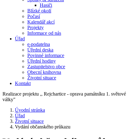
Hasiči
Blízké okolí
Počasí
Kalendář akcí
Projekty
Informace od nás
Úřad
e-podatelna
Úřední deska
Povinné informace
Úřední hodiny
Zastupitelstvo obce
Obecní knihovna
Životní situace
Kontakt
Realizace projektu ,, Rejchartice - oprava památníku 1. světové
války"
Úvodní stránka
Úřad
Životní situace
Vydání občanského průkazu