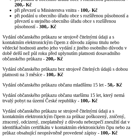
200,- Kč
při převzetí u Ministerstva vnitra -
100,- Kč
při podání u obecního úřadu obce s rozšířenou působností a
převzetí u stejného obecního úřadu obce s rozšířenou
působností -
300,- Kč
Vydání občanského průkazu se strojově čitelnými údaji a s
kontaktním elektronickým čipem z důvodu zápisu titulu nebo
vědecké hodnosti anebo jeho vydání z jiného osobního důvodu v
době delší než půl roku před uplynutím platnosti dosavadního
občanského průkazu -
200,- Kč
Vydání občanského průkazu bez strojově čitelných údajů s dobou
platnosti na 3 měsíce -
100,- Kč
Vydání občanského průkazu občanu mladšímu 15 let -
50,- Kč
Vydání občanského průkazu občanu staršímu 15 let, který nemá
trvalý pobyt na území České republiky -
100,- Kč
Vydání občanského průkazu se strojově čitelnými údaji a s
kontaktním elektronickým čipem za průkaz poškozený, zničený,
ztracený, odcizený, zneplatněný z důvodu nebezpečí zneužití dat v
identifikačním certifikátu v kontaktním elektronickém čipu nebo za
průkaz obsahující neoprávněně provedené zápisy -
100,- Kč