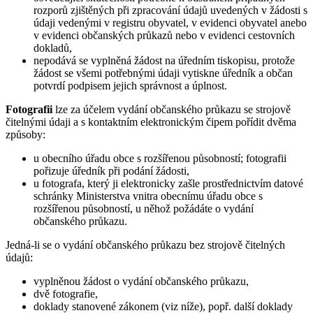
rozporů zjištěných při zpracování údajů uvedených v žádosti s
údaji vedenými v registru obyvatel, v evidenci obyvatel anebo
v evidenci občanských průkazů nebo v evidenci cestovních
dokladů,
nepodává se vyplněná žádost na úředním tiskopisu, protože
žádost se všemi potřebnými údaji vytiskne úředník a občan
potvrdí podpisem jejich správnost a úplnost.
Fotografii
lze za účelem vydání občanského průkazu se strojově
čitelnými údaji a s kontaktním elektronickým čipem pořídit dvěma
způsoby:
u obecního úřadu obce s rozšířenou působností; fotografii
pořizuje úředník při podání žádosti,
u fotografa, který ji elektronicky zašle prostřednictvím datové
schránky Ministerstva vnitra obecnímu úřadu obce s
rozšířenou působností, u něhož požádáte o vydání
občanského průkazu.
Jedná-li se o vydání občanského průkazu bez strojově čitelných
údajů:
vyplněnou žádost o vydání občanského průkazu,
dvě fotografie,
doklady stanovené zákonem (viz níže), popř. další doklady