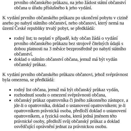
prvního občanského průkazu, na jeho žádost státní občanství
občana u úřadu příslušného k jeho vydání.
K vydání prvního občanského průkazu po ukončení pobytu v cizině
anebo po nabytí státního občanství, nebo občanovi, který nemá na
území České republiky trvalý pobyt, se předkládá:
rodný list; to neplatí v případě, kdy občan žádá o vydání
prvního občanského průkazu bez strojově čitelných údajů s
dobou platnosti na 3 měsíce bezprostředně po nabytí státního
občanství,
doklad o státním občanství občana, jemuž má být vydán
občanský průkaz.
K vydání prvního občanského průkazu občanovi, jehož svéprávnost
byla omezena, se předkládá:
rodný list občana, jemuž má být občanský průkaz vydán,
rozhodnutí soudu o omezení svéprávnosti občana,
občanský průkaz opatrovníka či jiného zákonného zástupce, a
jde-li o opatrovníka, doklad o ustanovení opatrovníkem; je-li
opatrovníkem právnická osoba, předloží doklad o ustanovení
opatrovníkem, a fyzická osoba, která jedná jménem této
právnické osoby, předloží svůj občanský průkaz a doklad
osvědčující oprávnění jednat za právnickou osobu.