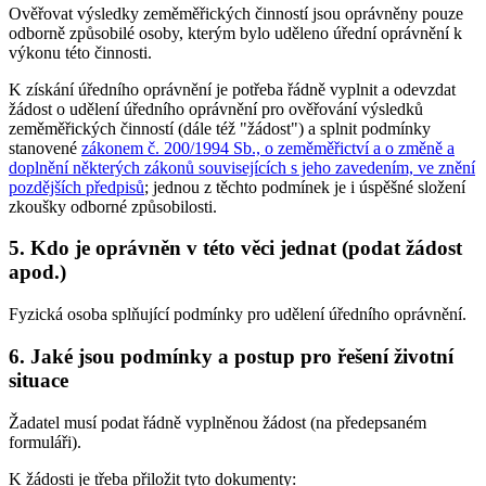
Ověřovat výsledky zeměměřických činností jsou oprávněny pouze
odborně způsobilé osoby, kterým bylo uděleno úřední oprávnění k
výkonu této činnosti.
K získání úředního oprávnění je potřeba řádně vyplnit a odevzdat
žádost o udělení úředního oprávnění pro ověřování výsledků
zeměměřických činností (dále též "žádost") a splnit podmínky
stanovené
zákonem č. 200/1994 Sb., o zeměměřictví a o změně a
doplnění některých zákonů souvisejících s jeho zavedením, ve znění
pozdějších předpisů
; jednou z těchto podmínek je i úspěšné složení
zkoušky odborné způsobilosti.
5. Kdo je oprávněn v této věci jednat (podat žádost
apod.)
Fyzická osoba splňující podmínky pro udělení úředního oprávnění.
6. Jaké jsou podmínky a postup pro řešení životní
situace
Žadatel musí podat řádně vyplněnou žádost (na předepsaném
formuláři).
K žádosti je třeba přiložit tyto dokumenty: