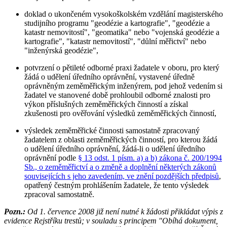
doklad o ukončeném vysokoškolském vzdělání magisterského
studijního programu "geodézie a kartografie", "geodézie a
katastr nemovitostí", "geomatika" nebo "vojenská geodézie a
kartografie", "katastr nemovitostí", "důlní měřictví" nebo
"inženýrská geodézie",
potvrzení o pětileté odborné praxi žadatele v oboru, pro který
žádá o udělení úředního oprávnění, vystavené úředně
oprávněným zeměměřickým inženýrem, pod jehož vedením si
žadatel ve stanovené době prohloubil odborné znalosti pro
výkon příslušných zeměměřických činností a získal
zkušenosti pro ověřování výsledků zeměměřických činností,
výsledek zeměměřické činnosti samostatně zpracovaný
žadatelem z oblasti zeměměřických činností, pro kterou žádá
o udělení úředního oprávnění, žádá-li o udělení úředního
oprávnění podle
§ 13 odst. 1 písm. a) a b) zákona č. 200/1994
Sb., o zeměměřictví a o změně a doplnění některých zákonů
souvisejících s jeho zavedením, ve znění pozdějších předpisů
,
opatřený čestným prohlášením žadatele, že tento výsledek
zpracoval samostatně.
Pozn.:
Od 1. července 2008 již není nutné k žádosti přikládat výpis z
evidence Rejstříku trestů; v souladu s principem "Obíhá dokument,