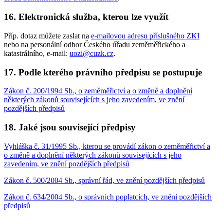
16. Elektronická služba, kterou lze využít
Příp. dotaz můžete zaslat na
e-mailovou adresu příslušného ZKI
nebo na personální odbor Českého úřadu zeměměřického a
katastrálního, e-mail:
uozi@cuzk.cz
.
17. Podle kterého právního předpisu se postupuje
Zákon č. 200/1994 Sb., o zeměměřictví a o změně a doplnění
některých zákonů souvisejících s jeho zavedením, ve znění
pozdějších předpisů
18. Jaké jsou související předpisy
Vyhláška č. 31/1995 Sb., kterou se provádí zákon o zeměměřictví a
o změně a doplnění některých zákonů souvisejících s jeho
zavedením, ve znění pozdějších předpisů
Zákon č. 500/2004 Sb., správní řád, ve znění pozdějších předpisů
Zákon č. 634/2004 Sb., o správních poplatcích, ve znění pozdějších
předpisů