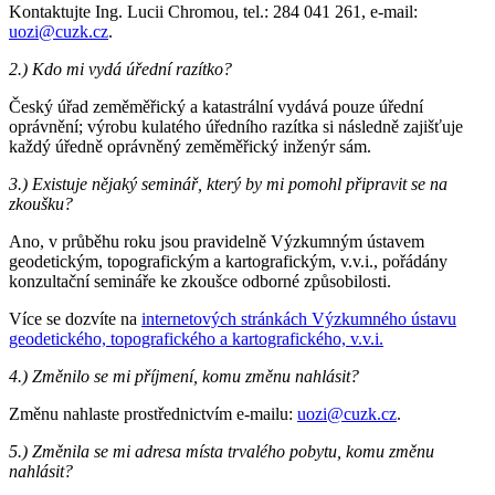
Kontaktujte Ing. Lucii Chromou, tel.: 284 041 261, e-mail:
uozi@cuzk.cz
.
2.) Kdo mi vydá úřední razítko?
Český úřad zeměměřický a katastrální vydává pouze úřední
oprávnění; výrobu kulatého úředního razítka si následně zajišťuje
každý úředně oprávněný zeměměřický inženýr sám.
3.) Existuje nějaký seminář, který by mi pomohl připravit se na
zkoušku?
Ano, v průběhu roku jsou pravidelně Výzkumným ústavem
geodetickým, topografickým a kartografickým, v.v.i., pořádány
konzultační semináře ke zkoušce odborné způsobilosti.
Více se dozvíte na
internetových stránkách Výzkumného ústavu
geodetického, topografického a kartografického, v.v.i.
4.) Změnilo se mi příjmení, komu změnu nahlásit?
Změnu nahlaste prostřednictvím e-mailu:
uozi@cuzk.cz
.
5.) Změnila se mi adresa místa trvalého pobytu, komu změnu
nahlásit?