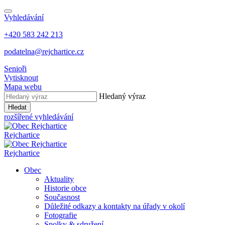
Vyhledávání
+420 583 242 213
podatelna@rejchartice.cz
Senioři
Vytisknout
Mapa webu
Hledaný výraz
Hledat
rozšířené vyhledávání
Rejchartice
Rejchartice
Obec
Aktuality
Historie obce
Současnost
Důležité odkazy a kontakty na úřady v okolí
Fotografie
Spolky & sdružení