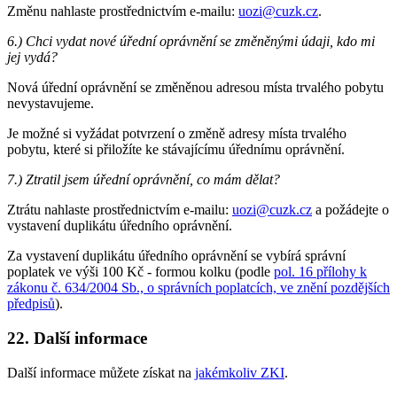
Změnu nahlaste prostřednictvím e-mailu:
uozi@cuzk.cz
.
6.) Chci vydat nové úřední oprávnění se změněnými údaji, kdo mi
jej vydá?
Nová úřední oprávnění se změněnou adresou místa trvalého pobytu
nevystavujeme.
Je možné si vyžádat potvrzení o změně adresy místa trvalého
pobytu, které si přiložíte ke stávajícímu úřednímu oprávnění.
7.) Ztratil jsem úřední oprávnění, co mám dělat?
Ztrátu nahlaste prostřednictvím e-mailu:
uozi@cuzk.cz
a požádejte o
vystavení duplikátu úředního oprávnění.
Za vystavení duplikátu úředního oprávnění se vybírá správní
poplatek ve výši 100 Kč - formou kolku (podle
pol. 16 přílohy k
zákonu č. 634/2004 Sb., o správních poplatcích, ve znění pozdějších
předpisů
).
22. Další informace
Další informace můžete získat na
jakémkoliv ZKI
.