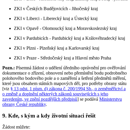
ZKI v Českých Budějovicích - Jihočeský kraj
ZKI v Liberci - Liberecký kraj a Ústecký kraj
ZKI v Opavě - Olomoucký kraj a Moravskoslezský kraj
ZKI v Pardubicích - Pardubický kraj a Královéhradecký kraj
ZKI v Plzni - Plzeňský kraj a Karlovarský kraj
ZKI v Praze - Středočeský kraj a Hlavní město Praha
Pozn.:
Písemná žádost o udělení úředního oprávnění pro ověřování
dokumentace o zřízení, obnovení nebo přemístění bodu podrobného
polohového bodového pole a o zaměření a šetření předmětů měření,
které jsou obsahem státních mapových děl, pro potřeby obrany státu
[viz
§ 13 odst. 1 písm. d) zákona č. 200/1994 Sb., o zeměměřictví a
o změně a doplnění některých zákonů souvisejících s jeho
zavedením, ve znění pozdějších předpisů
] se podává
Ministerstvu
obrany České republiky
.
9. Kde, s kým a kdy životní situaci řešit
Žádost můžete: