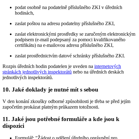
podat osobně na podatelně příslušného ZKI v úředních
hodinách,
zaslat poštou na adresu podatelny příslušného ZKI,
zaslat elektronickými prostředky se zaručeným elektronickým
podpisem (e-mail podepsaný za pomoci kvalifikovaného
certifikátu) na e-mailovou adresu příslušného ZKI,
zaslat prostřednictvím datové schránky příslušného ZKI.
Rozpis úředních hodin podatelen je uveden na
internetových
stránkách jednotlivých inspektorátů
nebo na úředních deskách
jednotlivých inspektorátů.
10. Jaké doklady je nutné mít s sebou
V den konání zkoušky odborné způsobilosti je třeba se před jejím
započetím prokázat platným průkazem totožnosti.
11. Jaké jsou potřebné formuláře a kde jsou k
dispozici
Formulář: "Žádost o udělení úředního oprávnění pro