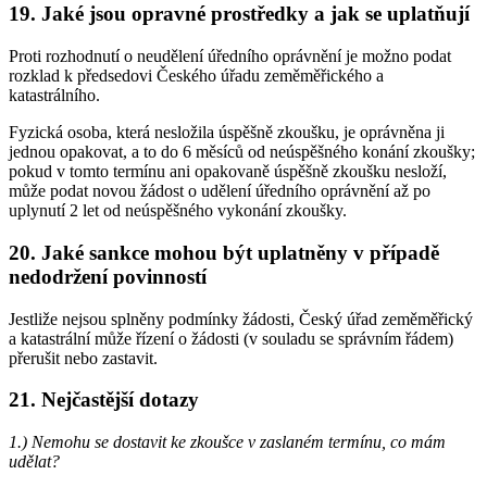
19. Jaké jsou opravné prostředky a jak se uplatňují
Proti rozhodnutí o neudělení úředního oprávnění je možno podat
rozklad k předsedovi Českého úřadu zeměměřického a
katastrálního.
Fyzická osoba, která nesložila úspěšně zkoušku, je oprávněna ji
jednou opakovat, a to do 6 měsíců od neúspěšného konání zkoušky;
pokud v tomto termínu ani opakovaně úspěšně zkoušku nesloží,
může podat novou žádost o udělení úředního oprávnění až po
uplynutí 2 let od neúspěšného vykonání zkoušky.
20. Jaké sankce mohou být uplatněny v případě
nedodržení povinností
Jestliže nejsou splněny podmínky žádosti, Český úřad zeměměřický
a katastrální může řízení o žádosti (v souladu se správním řádem)
přerušit nebo zastavit.
21. Nejčastější dotazy
1.) Nemohu se dostavit ke zkoušce v zaslaném termínu, co mám
udělat?