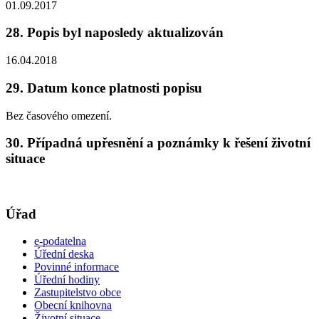
01.09.2017
28. Popis byl naposledy aktualizován
16.04.2018
29. Datum konce platnosti popisu
Bez časového omezení.
30. Případná upřesnění a poznámky k řešení životní
situace
Úřad
e-podatelna
Úřední deska
Povinné informace
Úřední hodiny
Zastupitelstvo obce
Obecní knihovna
Životní situace