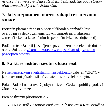
ne občan" si výpis z evidence Rejstříku trestů žadatele opatří Český
úřad zeměměřický a katastrální sám.
7. Jakým způsobem můžete zahájit řešení životní
situace
Podáním písemné žádosti o udělení úředního oprávnění pro
ověřování výsledků zeměměřických činností na příslušném
zeměměřickém a katastrálním inspektorátu (viz následující bod).
Podáním této žádosti je zahájeno správní řízení o udělení úředního
oprávnění podle
zákona č. 500/2004 Sb., správní řád, ve znění
pozdějších předpisů
.
8. Na které instituci životní situaci řešit
Na
zeměměřickém a katastrálním inspektorátu
(dále jen "ZKI"), v
jehož územní působnosti má žadatel místo trvalého pobytu.
Pokud žadatel nemá trvalý pobyt na území České republiky, podává
žádost ZKI v Praze.
Přehled územní působnosti ZKI:
ZKI v Brně - Jihomoravský kraj, Zlínský kraj a Kraj Vysočina