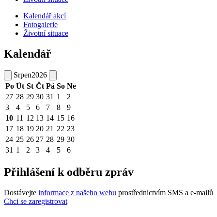
Kalendář akcí
Fotogalerie
Životní situace
Kalendář
Srpen
2026
Po
Út
St
Čt
Pá
So
Ne
27
28
29
30
31
1
2
3
4
5
6
7
8
9
10
11
12
13
14
15
16
17
18
19
20
21
22
23
24
25
26
27
28
29
30
31
1
2
3
4
5
6
Přihlášení k odběru zpráv
Dostávejte
informace z našeho webu
prostřednictvím SMS a e-mailů
Chci se zaregistrovat