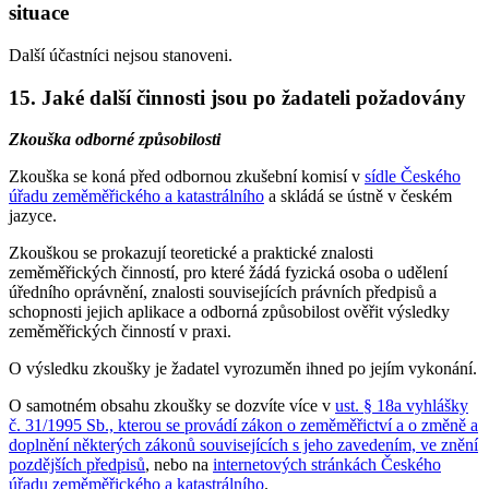
situace
Další účastníci nejsou stanoveni.
15. Jaké další činnosti jsou po žadateli požadovány
Zkouška odborné způsobilosti
Zkouška se koná před odbornou zkušební komisí v
sídle Českého
úřadu zeměměřického a katastrálního
a skládá se ústně v českém
jazyce.
Zkouškou se prokazují teoretické a praktické znalosti
zeměměřických činností, pro které žádá fyzická osoba o udělení
úředního oprávnění, znalosti souvisejících právních předpisů a
schopnosti jejich aplikace a odborná způsobilost ověřit výsledky
zeměměřických činností v praxi.
O výsledku zkoušky je žadatel vyrozuměn ihned po jejím vykonání.
O samotném obsahu zkoušky se dozvíte více v
ust. § 18a vyhlášky
č. 31/1995 Sb., kterou se provádí zákon o zeměměřictví a o změně a
doplnění některých zákonů souvisejících s jeho zavedením, ve znění
pozdějších předpisů
, nebo na
internetových stránkách Českého
úřadu zeměměřického a katastrálního
.