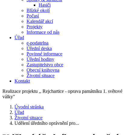
Hasiči
Blízké okolí
Počasí
Kalendář akcí
Projekty
Informace od nás
Úřad
e-podatelna
Úřední deska
Povinné informace
Úřední hodiny
Zastupitelstvo obce
Obecní knihovna
Životní situace
Kontakt
Realizace projektu ,, Rejchartice - oprava památníku 1. světové
války"
Úvodní stránka
Úřad
Životní situace
Udělení úředního oprávnění pro...