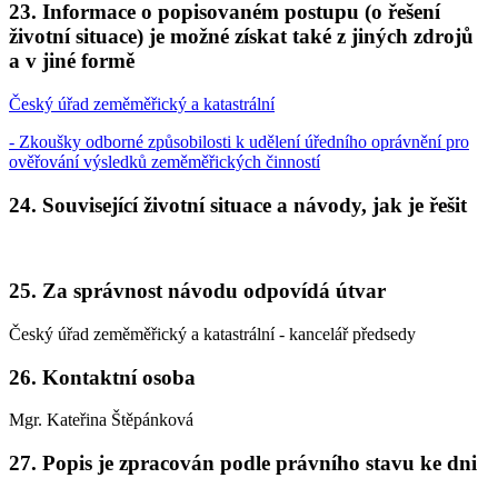
23. Informace o popisovaném postupu (o řešení
životní situace) je možné získat také z jiných zdrojů
a v jiné formě
Český úřad zeměměřický a katastrální
- Zkoušky odborné způsobilosti k udělení úředního oprávnění pro
ověřování výsledků zeměměřických činností
24. Související životní situace a návody, jak je řešit
25. Za správnost návodu odpovídá útvar
Český úřad zeměměřický a katastrální - kancelář předsedy
26. Kontaktní osoba
Mgr. Kateřina Štěpánková
27. Popis je zpracován podle právního stavu ke dni