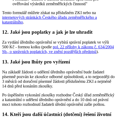
ověřování výsledků zeměměřických činností"
Tento formulář můžete získat na příslušném ZKI nebo na
internetových stránkách Českého úřadu zeměměřického a
katastrálního
.
12. Jaké jsou poplatky a jak je lze uhradit
Za vydání úředního oprávnění se vybírá správní poplatek ve výši
500 Kč - formou kolku (podle
pol. 22 přílohy k zákonu č. 634/2004
Sb., o správních poplatcích, ve znění pozdějších předpisů
).
13. Jaké jsou lhůty pro vyřízení
Na základě žádosti o udělení úředního oprávnění bude žadatel
písemně pozván ke zkoušce odborné způsobilosti, a to nejpozději do
3 měsíců od doručení písemné žádosti příslušnému ZKI a nejméně
14 dnů před konáním zkoušky.
Po úspěšném vykonání zkoušky rozhodne Český úřad zeměměřický
a katastrální o udělení úředního oprávnění a do 10 dnů od právní
moci tohoto rozhodnutí žadateli úřední oprávnění zašle poštou.
14. Kteří jsou další účastníci (dotčení) řešení životní