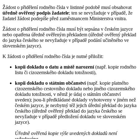
Žádost o přidělení rodného čísla v listinné podobě musí obsahovat
úředně ověřený podpis žadatele
; ten se nevyžaduje v případě, že
žadatel žádost podepíše před zaměstnancem Ministerstva vnitra.
Žádost o přidělení rodného čísla musí být sepsána v českém jazyce
nebo opatřena úředně ověřeným překladem (úředně ověřený překlad
do jazyka českého se nevyžaduje v případě podání učiněného ve
slovenském jazyce).
K žádosti o přidělení rodného čísla je nutné přiložit:
kopii dokladu o datu a místě narození
(např. kopie rodného
listu či cizozemského dokladu totožnosti),
kopii dokladu o státním občanství
(např. kopie platného
cizozemského cestovního dokladu nebo jiného cizozemského
dokladu totožnosti, v němž je údaj o státním občanství
uveden); jsou-li předkládané doklady vyhotoveny v jiném než
českém jazyce, je nezbytný též jejich úřední překlad do jazyka
českého (úředně ověřený překlad do jazyka českého se
nevyžaduje v případě předložení dokladu ve slovenském
jazyce).
Úředně ověřená kopie výše uvedených dokladů není
vyžadována.