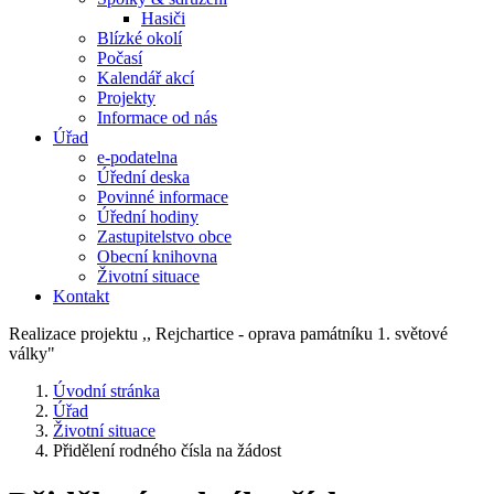
Hasiči
Blízké okolí
Počasí
Kalendář akcí
Projekty
Informace od nás
Úřad
e-podatelna
Úřední deska
Povinné informace
Úřední hodiny
Zastupitelstvo obce
Obecní knihovna
Životní situace
Kontakt
Realizace projektu ,, Rejchartice - oprava památníku 1. světové
války"
Úvodní stránka
Úřad
Životní situace
Přidělení rodného čísla na žádost