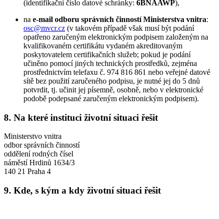
(identifikační číslo datové schránky:
6BNAAWP
),
na
e-mail odboru správních činností Ministerstva vnitra
:
osc@mvcr.cz
(v takovém případě však musí být podání
opatřeno zaručeným elektronickým podpisem založeným na
kvalifikovaném certifikátu vydaném akreditovaným
poskytovatelem certifikačních služeb; pokud je podání
učiněno pomocí jiných technických prostředků, zejména
prostřednictvím telefaxu č. 974 816 861 nebo veřejné datové
sítě bez použití zaručeného podpisu, je nutné jej do 5 dnů
potvrdit, tj. učinit jej písemně, osobně, nebo v elektronické
podobě podepsané zaručeným elektronickým podpisem).
8. Na které instituci životní situaci řešit
Ministerstvo vnitra
odbor správních činností
oddělení rodných čísel
náměstí Hrdinů 1634/3
140 21 Praha 4
9. Kde, s kým a kdy životní situaci řešit