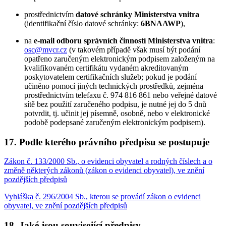
prostřednictvím
datové schránky Ministerstva vnitra
(identifikační číslo datové schránky:
6BNAAWP
),
na
e-mail odboru správních činností Ministerstva vnitra
:
osc@mvcr.cz
(v takovém případě však musí být podání
opatřeno zaručeným elektronickým podpisem založeným na
kvalifikovaném certifikátu vydaném akreditovaným
poskytovatelem certifikačních služeb; pokud je podání
učiněno pomocí jiných technických prostředků, zejména
prostřednictvím telefaxu č. 974 816 861 nebo veřejné datové
sítě bez použití zaručeného podpisu, je nutné jej do 5 dnů
potvrdit, tj. učinit jej písemně, osobně, nebo v elektronické
podobě podepsané zaručeným elektronickým podpisem).
17. Podle kterého právního předpisu se postupuje
Zákon č. 133/2000 Sb., o evidenci obyvatel a rodných číslech a o
změně některých zákonů (zákon o evidenci obyvatel), ve znění
pozdějších předpisů
Vyhláška č. 296/2004 Sb., kterou se provádí zákon o evidenci
obyvatel, ve znění pozdějších předpisů
18. Jaké jsou související předpisy