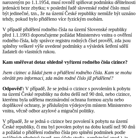
narozeným po 1.1.1954, musí rovněž splňovat podmínku dělitelnosti
jedenácti beze zbytku; v poslední řadě slovenské rodné číslo musí
být jedinečné, tzn., že na území České republiky nemůže být uznáno
tehdy, pokud bylo přiděleno více fyzickým osobám.
V případě přidělení rodného čísla na území Slovenské republiky
před 1.1.1993 doporučujeme požádat Ministerstvo vnitra o ověření
rodného čísla, kdy správce registru rodných čísel prověří, zda jsou
splněny veškeré výše uvedené podmínky a výsledek šetření sdělí
žadateli do vlastních rukou.
Kam směřovat dotaz ohledně vyřízení rodného čísla cizince?
Jsem cizinec a žádal jsem o přidělení rodného čísla. Kam se mohu
obrátit pro informaci, zda mám rodné číslo již přidělené?
Odpověď:
V případě, že se jedná o cizince s povolením k pobytu
na území České republiky na dobu delší než 90 dnů, nebo cizince,
kterému byla udělena mezinárodní ochrana formou azylu nebo
doplňkové ochrany, je příslušným výdejovým místem Ministerstvo
vnitra, věcně odbor azylové a migrační politiky.
V případě, že se jedná o cizince bez povolení k pobytu na území
České republiky, či mu byl povolen pobyt na dobu kratší než 90 dnů
a požádal o přidělení rodného čísla pro splnění podmínek podle
zvláštních předpisů (např. pro účely studia, zaměstnání apod.), je