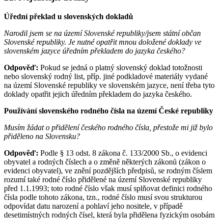
Úřední překlad u slovenských dokladů
Narodil jsem se na území Slovenské republiky/jsem státní občan
Slovenské republiky. Je nutné opatřit mnou doložené doklady ve
slovenském jazyce úředním překladem do jazyka českého?
Odpověď:
Pokud se jedná o platný slovenský doklad totožnosti
nebo slovenský rodný list, příp. jiné podkladové materiály vydané
na území Slovenské republiky ve slovenském jazyce, není třeba tyto
doklady opatřit jejich úředním překladem do jazyka českého.
Používání slovenského rodného čísla na území České republiky
Musím žádat o přidělení českého rodného čísla, přestože mi již bylo
přiděleno na Slovensku?
Odpověď:
Podle § 13 odst. 8 zákona č. 133/2000 Sb., o evidenci
obyvatel a rodných číslech a o změně některých zákonů (zákon o
evidenci obyvatel), ve znění pozdějších předpisů, se rodným číslem
rozumí také rodné číslo přidělené na území Slovenské republiky
před 1.1.1993; toto rodné číslo však musí splňovat definici rodného
čísla podle tohoto zákona, tzn., rodné číslo musí svou strukturou
odpovídat datu narození a pohlaví jeho nositele, v případě
desetimístných rodných čísel, která byla přidělena fyzickým osobám