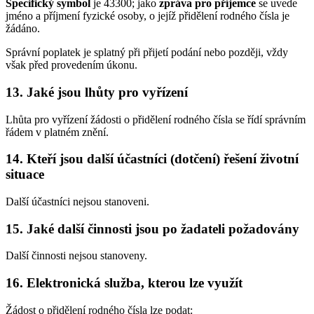
Specifický symbol
je 43300; jako
zpráva pro příjemce
se uvede
jméno a příjmení fyzické osoby, o jejíž přidělení rodného čísla je
žádáno.
Správní poplatek je splatný při přijetí podání nebo později, vždy
však před provedením úkonu.
13. Jaké jsou lhůty pro vyřízení
Lhůta pro vyřízení žádosti o přidělení rodného čísla se řídí správním
řádem v platném znění.
14. Kteří jsou další účastníci (dotčení) řešení životní
situace
Další účastníci nejsou stanoveni.
15. Jaké další činnosti jsou po žadateli požadovány
Další činnosti nejsou stanoveny.
16. Elektronická služba, kterou lze využít
Žádost o přidělení rodného čísla lze podat: