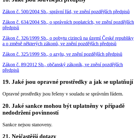
Zákon č. 500/2004 Sb., správní řád, ve znění pozdějších předpisů
Zákon č. 634/2004 Sb., o správních poplatcích, ve znění pozdějších
předpisů
Zákon č. 326/1999 Sb., o pobytu cizinců na území České republiky
a o změně některých zákonů, ve znění pozdějších předpisů
Zákon č. 325/1999 Sb., o azylu, ve znění pozdějších předpisů
Zákon č. 89/2012 Sb., občanský zákoník, ve znění pozdějších
předpisů
19. Jaké jsou opravné prostředky a jak se uplatňují
Opravné prostředky jsou řešeny v souladu se správním řádem.
20. Jaké sankce mohou být uplatněny v případě
nedodržení povinností
Sankce nejsou stanoveny.
21. Nejčastější dotazy