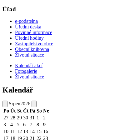
Úřad
e-podatelna
Úřední deska
Povinné informace
Úřední hodiny
Zastupitelstvo obce
Obecní knihovna
Životní situace
Kalendář akcí
Fotogalerie
Životní situace
Kalendář
Srpen
2026
Po
Út
St
Čt
Pá
So
Ne
27
28
29
30
31
1
2
3
4
5
6
7
8
9
10
11
12
13
14
15
16
17
18
19
20
21
22
23