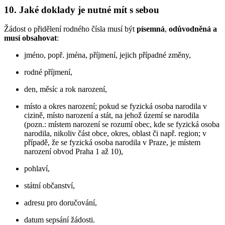
10. Jaké doklady je nutné mít s sebou
Žádost o přidělení rodného čísla musí být
písemná
,
odůvodněná
a
musí obsahovat
:
jméno, popř. jména, příjmení, jejich případné změny,
rodné příjmení,
den, měsíc a rok narození,
místo a okres narození; pokud se fyzická osoba narodila v
cizině, místo narození a stát, na jehož území se narodila
(pozn.: místem narození se rozumí obec, kde se fyzická osoba
narodila, nikoliv část obce, okres, oblast či např. region; v
případě, že se fyzická osoba narodila v Praze, je místem
narození obvod Praha 1 až 10),
pohlaví,
státní občanství,
adresu pro doručování,
datum sepsání žádosti.