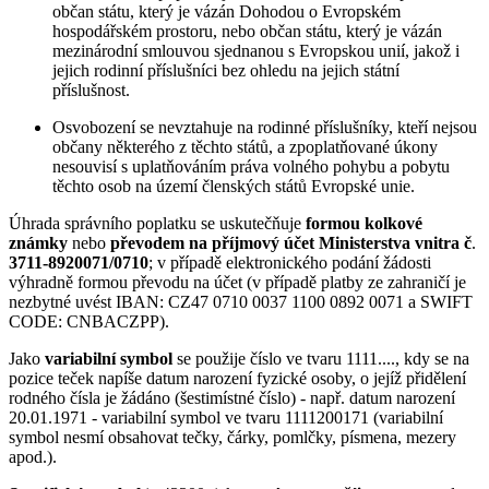
občan státu, který je vázán Dohodou o Evropském
hospodářském prostoru, nebo občan státu, který je vázán
mezinárodní smlouvou sjednanou s Evropskou unií, jakož i
jejich rodinní příslušníci bez ohledu na jejich státní
příslušnost.
Osvobození se nevztahuje na rodinné příslušníky, kteří nejsou
občany některého z těchto států, a zpoplatňované úkony
nesouvisí s uplatňováním práva volného pohybu a pobytu
těchto osob na území členských států Evropské unie.
Úhrada správního poplatku se uskutečňuje
formou kolkové
známky
nebo
převodem na příjmový účet Ministerstva vnitra č
.
3711-8920071/0710
; v případě elektronického podání žádosti
výhradně formou převodu na účet (v případě platby ze zahraničí je
nezbytné uvést IBAN: CZ47 0710 0037 1100 0892 0071 a SWIFT
CODE: CNBACZPP).
Jako
variabilní symbol
se použije číslo ve tvaru 1111...., kdy se na
pozice teček napíše datum narození fyzické osoby, o jejíž přidělení
rodného čísla je žádáno (šestimístné číslo) - např. datum narození
20.01.1971 - variabilní symbol ve tvaru 1111200171 (variabilní
symbol nesmí obsahovat tečky, čárky, pomlčky, písmena, mezery
apod.).