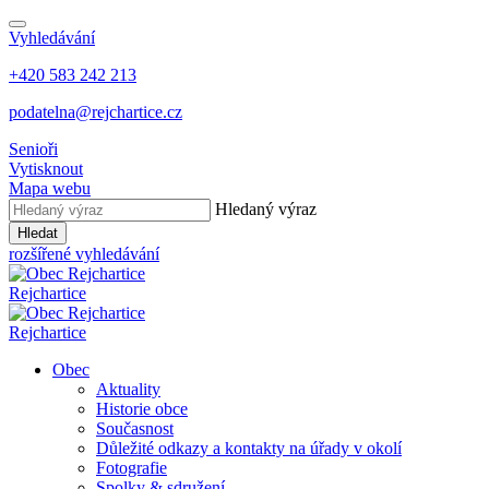
Vyhledávání
+420 583 242 213
podatelna@rejchartice.cz
Senioři
Vytisknout
Mapa webu
Hledaný výraz
Hledat
rozšířené vyhledávání
Rejchartice
Rejchartice
Obec
Aktuality
Historie obce
Současnost
Důležité odkazy a kontakty na úřady v okolí
Fotografie
Spolky & sdružení