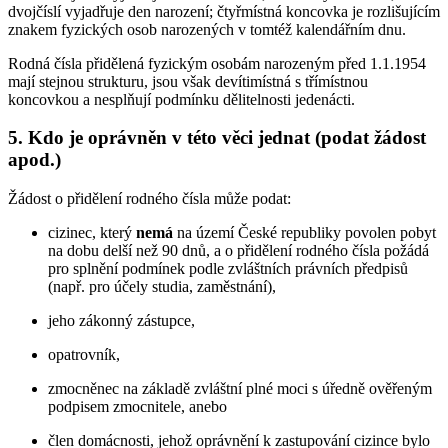
dvojčíslí vyjadřuje den narození; čtyřmístná koncovka je rozlišujícím
znakem fyzických osob narozených v tomtéž kalendářním dnu.
Rodná čísla přidělená fyzickým osobám narozeným před 1.1.1954
mají stejnou strukturu, jsou však devítimístná s třímístnou
koncovkou a nesplňují podmínku dělitelnosti jedenácti.
5. Kdo je oprávněn v této věci jednat (podat žádost
apod.)
Žádost o přidělení rodného čísla může podat:
cizinec, který
nemá
na území České republiky povolen pobyt
na dobu delší než 90 dnů, a o přidělení rodného čísla požádá
pro splnění podmínek podle zvláštních právních předpisů
(např. pro účely studia, zaměstnání),
jeho zákonný zástupce,
opatrovník,
zmocněnec na základě zvláštní plné moci s úředně ověřeným
podpisem zmocnitele, anebo
člen domácnosti, jehož oprávnění k zastupování cizince bylo