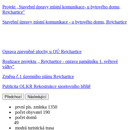
Projekt ,,Stavební úpravy místní komunikace- u bytového domu,
Rejchartice"
Stavební úpravy místní komunikace - u bytového domu, Rejchartice
Oprava zpevněné plochy u OÚ Rejchartice
Realizace projektu ,, Rejchartice - oprava památníku 1. světové
války"
Změna č.1 územního plánu Rejchartice
Publicita OLKR Rekostrukce sportovního hřiště
Předchozí
Následující
první pís. zmínka 1350
počet obyvatel 190
počet domů
49
modrá turistická trasa