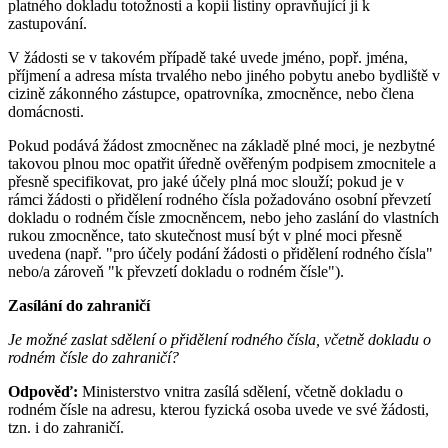
platného dokladu totožnosti a kopii listiny opravňující ji k
zastupování.
V žádosti se v takovém případě také uvede jméno, popř. jména,
příjmení a adresa místa trvalého nebo jiného pobytu anebo bydliště v
cizině zákonného zástupce, opatrovníka, zmocněnce, nebo člena
domácnosti.
Pokud podává žádost zmocněnec na základě plné moci, je nezbytné
takovou plnou moc opatřit úředně ověřeným podpisem zmocnitele a
přesně specifikovat, pro jaké účely plná moc slouží; pokud je v
rámci žádosti o přidělení rodného čísla požadováno osobní převzetí
dokladu o rodném čísle zmocněncem, nebo jeho zaslání do vlastních
rukou zmocněnce, tato skutečnost musí být v plné moci přesně
uvedena (např. "pro účely podání žádosti o přidělení rodného čísla"
nebo/a zároveň "k převzetí dokladu o rodném čísle").
Zasílání do zahraničí
Je možné zaslat sdělení o přidělení rodného čísla, včetně dokladu o
rodném čísle do zahraničí?
Odpověď:
Ministerstvo vnitra zasílá sdělení, včetně dokladu o
rodném čísle na adresu, kterou fyzická osoba uvede ve své žádosti,
tzn. i do zahraničí.