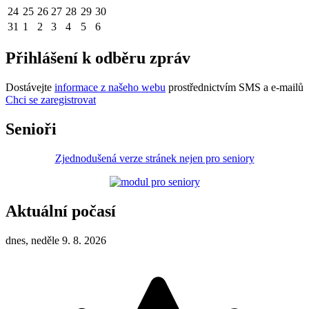
24
25
26
27
28
29
30
31
1
2
3
4
5
6
Přihlášení k odběru zpráv
Dostávejte
informace z našeho webu
prostřednictvím SMS a e-mailů
Chci se zaregistrovat
Senioři
Zjednodušená verze stránek nejen pro seniory
Aktuální počasí
dnes, neděle 9. 8. 2026