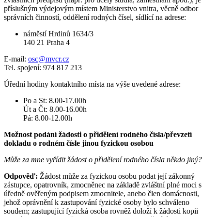
příslušným výdejovým místem Ministerstvo vnitra, věcně odbor
správních činností, oddělení rodných čísel, sídlící na adrese:
náměstí Hrdinů 1634/3
140 21 Praha 4
E-mail:
osc@mvcr.cz
Tel. spojení: 974 817 213
Úřední hodiny kontaktního místa na výše uvedené adrese:
Po a St: 8.00-17.00h
Út a Čt: 8.00-16.00h
Pá: 8.00-12.00h
Možnost podání žádosti o přidělení rodného čísla/převzetí
dokladu o rodném čísle jinou fyzickou osobou
Může za mne vyřídit žádost o přidělení rodného čísla někdo jiný?
Odpověď:
Žádost může za fyzickou osobu podat její zákonný
zástupce, opatrovník, zmocněnec na základě zvláštní plné moci s
úředně ověřeným podpisem zmocnitele, anebo člen domácnosti,
jehož oprávnění k zastupování fyzické osoby bylo schváleno
soudem; zastupující fyzická osoba rovněž doloží k žádosti kopii