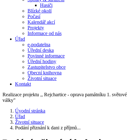
Hasiči
Blízké okolí
Počasí
Kalendář akcí
Projekty
Informace od nás
Úřad
e-podatelna
Úřední deska
Povinné informace
Úřední hodiny
Zastupitelstvo obce
Obecní knihovna
Životní situace
Kontakt
Realizace projektu ,, Rejchartice - oprava památníku 1. světové
války"
Úvodní stránka
Úřad
Životní situace
Podání přiznání k dani z příjmů...