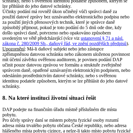
schránky, nebo s ověřenou identitou podatele způsobem, kterým se
lze přihlásit do jeho datové schránky.
Účinky podání má rovněž úkon učiněný vůči správci daně za
použití datové zprávy bez uznávaného elektronického podpisu nebo
za použití jiných přenosových technik, které je správce daně
způsobilý přijmout, pokud je toto podání do 5 dnů ode dne, kdy
došlo správci daně, potvrzeno nebo opakováno způsobem
uvedeným ve větě předcházející (více viz
ustanovení § 71 a násl.
zákona č. 280/2009 Sb., daňový řád, ve znění pozdějších předpisů
).
Upozornění
: Má-li daňový subjekt nebo jeho zástupce
zpřístupněnou datovou schránku nebo zákonem uloženou povinnost
mít účetní závěrku ověřenou auditorem, je povinen podání DAP
učinit pouze datovou zprávou ve formátu a struktuře zveřejněné
správcem daně, opatřené uznávaným elektronickým podpisem, nebo
odesláním prostřednictvím datové schránky, nebo s ověřenou
identitou podatele způsobem, kterým se lze přihlásit do jeho datové
schránky.
8. Na které instituci životní situaci řešit
DAP podejte na finančním úřadu místně příslušném dle místa
pobytu.
Pro účely správy daní se místem pobytu fyzické osoby rozumí
adresa místa trvalého pobytu občana České republiky, nebo adresa
hlášeného místa pobytu cizince, a nelze-li takto místo pobytu fyzické