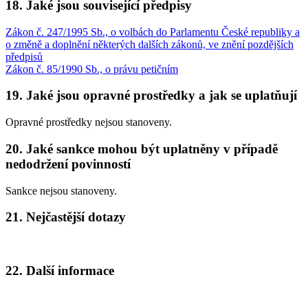
18. Jaké jsou související předpisy
Zákon č. 247/1995 Sb., o volbách do Parlamentu České republiky a
o změně a doplnění některých dalších zákonů, ve znění pozdějších
předpisů
Zákon č. 85/1990 Sb., o právu petičním
19. Jaké jsou opravné prostředky a jak se uplatňují
Opravné prostředky nejsou stanoveny.
20. Jaké sankce mohou být uplatněny v případě
nedodržení povinností
Sankce nejsou stanoveny.
21. Nejčastější dotazy
22. Další informace