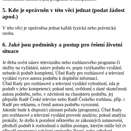
5. Kdo je oprávněn v této věci jednat (podat žádost
apod.)
V této věci je oprávněna jednat každá fyzická nebo právnická
osoba.
6. Jaké jsou podmínky a postup pro řešení životní
situace
Je třeba uvést název televizního nebo rozhlasového programu či
služby na vyžádání, název pořadu ev. popis vytýkaného vysílání;
nebude-li podnět kompletní, Úřad Rady pro rozhlasové a televizní
vysílání vyzve autora podnětu k doplnění informací.
Úřad Rady pro rozhlasové a televizní vysílání vyhodnotí, zda je
podnět v jeho kompetenci; pokud není, uvědomí o dané skutečnosti
autora podnětu, nebo, v závislosti na charakteru podnětu, jej
přepošle Radě České televize nebo Radě Českého rozhlasu, příp. i
Radě pro reklamu, o čemž autora podnětu vyrozumí.
Jakmile bude k dispozici záznam pořadu (programu), Úřad Rady
pro rozhlasové a televizní vysílání provede analýzu; pokud analýza
prokáže, že došlo k porušení některého ze zákonných ustanovení,
předloží podnět k rozhodnutí o dalším postupu, kterým může být (v
případě programu) zahájení správního řízení, nebo odložení