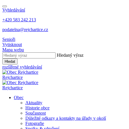
Vyhledávání
+420 583 242 213
podatelna@rejchartice.cz
Senioři
Vytisknout
Mapa webu
Hledaný výraz
Hledat
rozšířené vyhledávání
Rejchartice
Rejchartice
Obec
Aktuality
Historie obce
Současnost
Důležité odkazy a kontakty na úřady v okolí
Fotografie
Spolky & sdružení