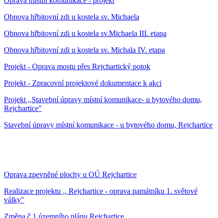
Oprava místní komunikace - projekt
Obnova hřbitovní zdi u kostela sv. Michaela
Obnova hřbitovní zdi u kostela sv.Michaela III. etapa
Obnova hřbitovní zdi u kostela sv. Michala IV. etapa
Projekt - Oprava mostu přes Rejchartický potok
Projekt - Zpracovní projektové dokumentace k akci
Projekt ,,Stavební úpravy místní komunikace- u bytového domu,
Rejchartice"
Stavební úpravy místní komunikace - u bytového domu, Rejchartice
Oprava zpevněné plochy u OÚ Rejchartice
Realizace projektu ,, Rejchartice - oprava památníku 1. světové
války"
Změna č.1 územního plánu Rejchartice