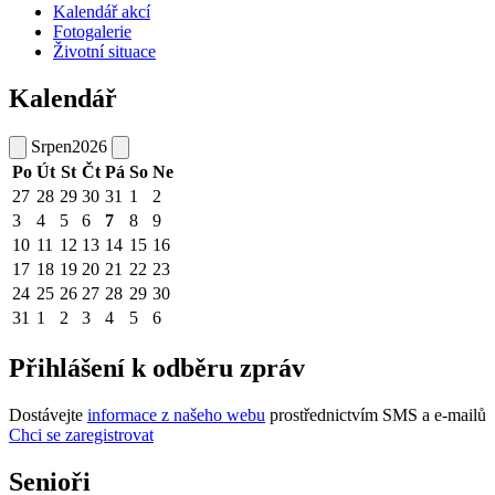
Kalendář akcí
Fotogalerie
Životní situace
Kalendář
Srpen
2026
Po
Út
St
Čt
Pá
So
Ne
27
28
29
30
31
1
2
3
4
5
6
7
8
9
10
11
12
13
14
15
16
17
18
19
20
21
22
23
24
25
26
27
28
29
30
31
1
2
3
4
5
6
Přihlášení k odběru zpráv
Dostávejte
informace z našeho webu
prostřednictvím SMS a e-mailů
Chci se zaregistrovat
Senioři