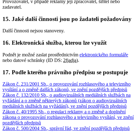
Provozovatel, v případě reklamy její zpracovatel, šiřitel nebo
zadavatel.
15. Jaké další činnosti jsou po žadateli požadovány
Další činnosti nejsou stanoveny.
16. Elektronická služba, kterou lze využít
Podnět je možné zaslat prostřednictvím
elektronického formuláře
nebo datové schránky (ID DS:
2fjadja
).
17. Podle kterého právního předpisu se postupuje
Zákon č. 231/2001 Sb., o provozování rozhlasového a televizního
vysílání a o změně dalších zákonů, ve znění pozdějších předpisů
Zákon č. 132/2010 Sb., o audiovizuálních mediálních službách na
vyžádání a o změně některých zákonů (zákon o audiovizuálních
mediálních službách na vyžádání), ve znění pozdějších předpisů
Zákon č. 40/1995 Sb., o regulaci reklamy a o změně a doplnění
zákona o provozování rozhlasového a televizního vysílání, ve znění
pozdějších předpisů
Zákon č. 500/2004 Sb., správní řád, ve znění pozdějších předpisů