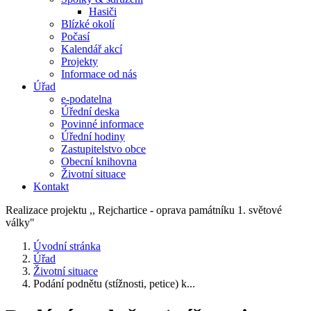
Hasiči
Blízké okolí
Počasí
Kalendář akcí
Projekty
Informace od nás
Úřad
e-podatelna
Úřední deska
Povinné informace
Úřední hodiny
Zastupitelstvo obce
Obecní knihovna
Životní situace
Kontakt
Realizace projektu ,, Rejchartice - oprava památníku 1. světové
války"
Úvodní stránka
Úřad
Životní situace
Podání podnětu (stížnosti, petice) k...