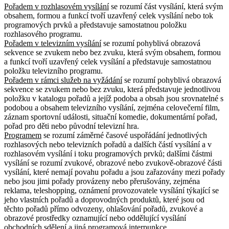
Pořadem v rozhlasovém vysílání
se rozumí část vysílání, která svým
obsahem, formou a funkcí tvoří uzavřený celek vysílání nebo tok
programových prvků a představuje samostatnou položku
rozhlasového programu.
Pořadem v televizním vysílání
se rozumí pohyblivá obrazová
sekvence se zvukem nebo bez zvuku, která svým obsahem, formou
a funkcí tvoří uzavřený celek vysílání a představuje samostatnou
položku televizního programu.
Pořadem v rámci služeb na vyžádání
se rozumí pohyblivá obrazová
sekvence se zvukem nebo bez zvuku, která představuje jednotlivou
položku v katalogu pořadů a jejíž podoba a obsah jsou srovnatelné s
podobou a obsahem televizního vysílání, zejména celovečerní film,
záznam sportovní události, situační komedie, dokumentární pořad,
pořad pro děti nebo původní televizní hra.
Programem
se rozumí záměrné časové uspořádání jednotlivých
rozhlasových nebo televizních pořadů a dalších částí vysílání a v
rozhlasovém vysílání i toku programových prvků; dalšími částmi
vysílání se rozumí zvukové, obrazové nebo zvukově-obrazové části
vysílání, které nemají povahu pořadu a jsou zařazovány mezi pořady
nebo jsou jimi pořady provázeny nebo přerušovány, zejména
reklama, teleshopping, oznámení provozovatele vysílání týkající se
jeho vlastních pořadů a doprovodných produktů, které jsou od
těchto pořadů přímo odvozeny, ohlašování pořadů, zvukové a
obrazové prostředky oznamující nebo oddělující vysílání
obchodních sdělení a jiná programová interpunkce.