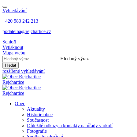
Vyhledávání
+420 583 242 213
podatelna@rejchartice.cz
Senioři
Vytisknout
Mapa webu
Hledaný výraz
Hledat
rozšířené vyhledávání
Rejchartice
Rejchartice
Obec
Aktuality
Historie obce
Současnost
Důležité odkazy a kontakty na úřady v okolí
Fotografie
Spolky & sdružení