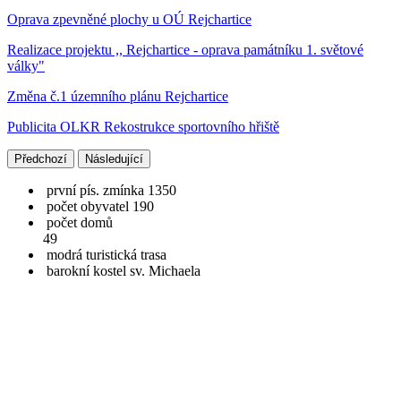
Oprava zpevněné plochy u OÚ Rejchartice
Realizace projektu ,, Rejchartice - oprava památníku 1. světové
války"
Změna č.1 územního plánu Rejchartice
Publicita OLKR Rekostrukce sportovního hřiště
Předchozí
Následující
první pís. zmínka 1350
počet obyvatel 190
počet domů
49
modrá turistická trasa
barokní kostel sv. Michaela