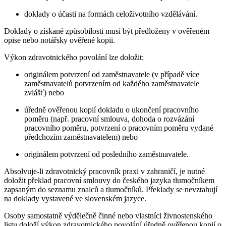
doklady o účasti na formách celoživotního vzdělávání.
Doklady o získané způsobilosti musí být předloženy v ověřeném
opise nebo notářsky ověřené kopii.
Výkon zdravotnického povolání lze doložit:
originálem potvrzení od zaměstnavatele (v případě více
zaměstnavatelů potvrzením od každého zaměstnavatele
zvlášť) nebo
úředně ověřenou kopií dokladu o ukončení pracovního
poměru (např. pracovní smlouva, dohoda o rozvázání
pracovního poměru, potvrzení o pracovním poměru vydané
předchozím zaměstnavatelem) nebo
originálem potvrzení od posledního zaměstnavatele.
Absolvuje-li zdravotnický pracovník praxi v zahraničí, je nutné
doložit překlad pracovní smlouvy do českého jazyka tlumočníkem
zapsaným do seznamu znalců a tlumočníků. Překlady se nevztahují
na doklady vystavené ve slovenském jazyce.
Osoby samostatně výdělečně činné nebo vlastníci živnostenského
listu doloží výkon zdravotnického povolání úředně ověřenou kopií o