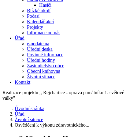
Hasiči
Blízké okolí
Počasí
Kalendář akcí
Projekty
Informace od nás
Úřad
e-podatelna
Úřední deska
Povinné informace
Úřední hodiny
Zastupitelstvo obce
Obecní knihovna
Životní situace
Kontakt
Realizace projektu ,, Rejchartice - oprava památníku 1. světové
války"
Úvodní stránka
Úřad
Životní situace
Osvědčení k výkonu zdravotnického...