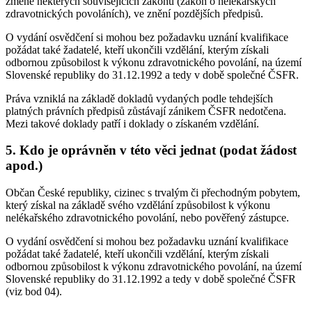
změně některých souvisejících zákonů (zákon o nelékařských
zdravotnických povoláních), ve znění pozdějších předpisů.
O vydání osvědčení si mohou bez požadavku uznání kvalifikace
požádat také žadatelé, kteří ukončili vzdělání, kterým získali
odbornou způsobilost k výkonu zdravotnického povolání, na území
Slovenské republiky do 31.12.1992 a tedy v době společné ČSFR.
Práva vzniklá na základě dokladů vydaných podle tehdejších
platných právních předpisů zůstávají zánikem ČSFR nedotčena.
Mezi takové doklady patří i doklady o získaném vzdělání.
5. Kdo je oprávněn v této věci jednat (podat žádost
apod.)
Občan České republiky, cizinec s trvalým či přechodným pobytem,
který získal na základě svého vzdělání způsobilost k výkonu
nelékařského zdravotnického povolání, nebo pověřený zástupce.
O vydání osvědčení si mohou bez požadavku uznání kvalifikace
požádat také žadatelé, kteří ukončili vzdělání, kterým získali
odbornou způsobilost k výkonu zdravotnického povolání, na území
Slovenské republiky do 31.12.1992 a tedy v době společné ČSFR
(viz bod 04).