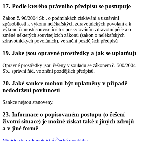
17. Podle kterého právního předpisu se postupuje
Zákon č. 96/2004 Sb., o podmínkách získávání a uznávání
způsobilosti k výkonu nelékařských zdravotnických povolání a k
výkonu činností souvisejících s poskytováním zdravotní péče a o
změně některých souvisejících zákonů (zákon o nelékařských
zdravotnických povoláních), ve znění pozdějších předpisů
19. Jaké jsou opravné prostředky a jak se uplatňují
Opravné prostředky jsou řešeny v souladu se zákonem č. 500/2004
Sb., správní řád, ve znění pozdějších předpisů.
20. Jaké sankce mohou být uplatněny v případě
nedodržení povinností
Sankce nejsou stanoveny.
23. Informace o popisovaném postupu (o řešení
životní situace) je možné získat také z jiných zdrojů
a v jiné formě
Ministerstvo zdravotnictví České republiky