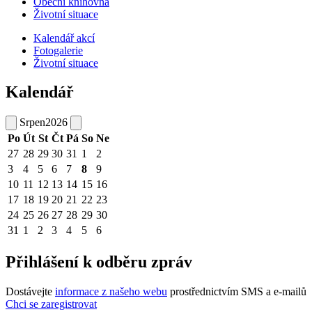
Obecní knihovna
Životní situace
Kalendář akcí
Fotogalerie
Životní situace
Kalendář
Srpen
2026
Po
Út
St
Čt
Pá
So
Ne
27
28
29
30
31
1
2
3
4
5
6
7
8
9
10
11
12
13
14
15
16
17
18
19
20
21
22
23
24
25
26
27
28
29
30
31
1
2
3
4
5
6
Přihlášení k odběru zpráv
Dostávejte
informace z našeho webu
prostřednictvím SMS a e-mailů
Chci se zaregistrovat