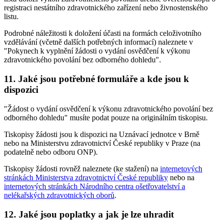
registraci nestátního zdravotnického zařízení nebo živnostenského
listu.
Podrobné náležitosti k doložení účasti na formách celoživotního
vzdělávání (včetně dalších potřebných informací) naleznete v
"Pokynech k vyplnění žádosti o vydání osvědčení k výkonu
zdravotnického povolání bez odborného dohledu".
11. Jaké jsou potřebné formuláře a kde jsou k
dispozici
"Žádost o vydání osvědčení k výkonu zdravotnického povolání bez
odborného dohledu" musíte podat pouze na originálním tiskopisu.
Tiskopisy žádosti jsou k dispozici na Uznávací jednotce v Brně
nebo na Ministerstvu zdravotnictví České republiky v Praze (na
podatelně nebo odboru ONP).
Tiskopisy žádosti rovněž naleznete (ke stažení) na
internetových
stránkách Ministerstva zdravotnictví České republiky
nebo na
internetových stránkách Národního centra ošetřovatelství a
nelékařských zdravotnických oborů
.
12. Jaké jsou poplatky a jak je lze uhradit