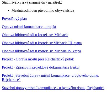
Státní svátky a významné dny na zítřek:
Mezinárodní den původního obyvatelstva
Povodňový plán
Oprava místní komunikace - projekt
Obnova hřbitovní zdi u kostela sv. Michaela
Obnova hřbitovní zdi u kostela sv.Michaela III. etapa
Obnova hřbitovní zdi u kostela sv. Michala IV. etapa
Projekt - Oprava mostu přes Rejchartický potok
Projekt - Zpracovní projektové dokumentace k akci
Projekt ,,Stavební úpravy místní komunikace- u bytového domu,
Rejchartice"
Stavební úpravy místní komunikace - u bytového domu, Rejchartice