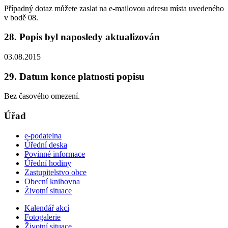
Případný dotaz můžete zaslat na e-mailovou adresu místa uvedeného
v bodě 08.
28. Popis byl naposledy aktualizován
03.08.2015
29. Datum konce platnosti popisu
Bez časového omezení.
Úřad
e-podatelna
Úřední deska
Povinné informace
Úřední hodiny
Zastupitelstvo obce
Obecní knihovna
Životní situace
Kalendář akcí
Fotogalerie
Životní situace