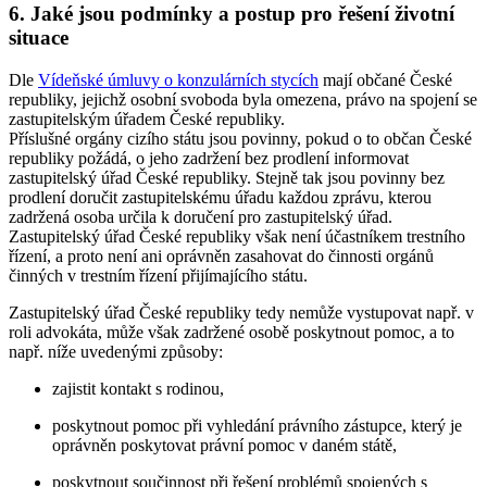
6. Jaké jsou podmínky a postup pro řešení životní
situace
Dle
Vídeňské úmluvy o konzulárních stycích
mají občané České
republiky, jejichž osobní svoboda byla omezena, právo na spojení se
zastupitelským úřadem České republiky.
Příslušné orgány cizího státu jsou povinny, pokud o to občan České
republiky požádá, o jeho zadržení bez prodlení informovat
zastupitelský úřad České republiky. Stejně tak jsou povinny bez
prodlení doručit zastupitelskému úřadu každou zprávu, kterou
zadržená osoba určila k doručení pro zastupitelský úřad.
Zastupitelský úřad České republiky však není účastníkem trestního
řízení, a proto není ani oprávněn zasahovat do činnosti orgánů
činných v trestním řízení přijímajícího státu.
Zastupitelský úřad České republiky tedy nemůže vystupovat např. v
roli advokáta, může však zadržené osobě poskytnout pomoc, a to
např. níže uvedenými způsoby:
zajistit kontakt s rodinou,
poskytnout pomoc při vyhledání právního zástupce, který je
oprávněn poskytovat právní pomoc v daném státě,
poskytnout součinnost při řešení problémů spojených s