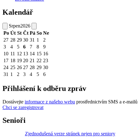
Kalendář
Srpen
2026
Po
Út
St
Čt
Pá
So
Ne
27
28
29
30
31
1
2
3
4
5
6
7
8
9
10
11
12
13
14
15
16
17
18
19
20
21
22
23
24
25
26
27
28
29
30
31
1
2
3
4
5
6
Přihlášení k odběru zpráv
Dostávejte
informace z našeho webu
prostřednictvím SMS a e-mailů
Chci se zaregistrovat
Senioři
Zjednodušená verze stránek nejen pro seniory