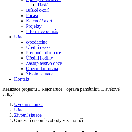
Hasiči
Blízké okolí
Počasí
Kalendář akcí
Projekty
Informace od nás
Úřad
e-podatelna
Úřední deska
Povinné informace
Úřední hodiny
Zastupitelstvo obce
Obecní knihovna
Životní situace
Kontakt
Realizace projektu ,, Rejchartice - oprava památníku 1. světové
války"
Úvodní stránka
Úřad
Životní situace
Omezení osobní svobody v zahraničí