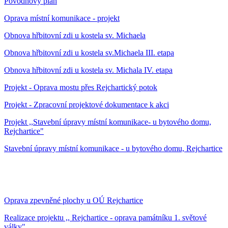
Povodňový plán
Oprava místní komunikace - projekt
Obnova hřbitovní zdi u kostela sv. Michaela
Obnova hřbitovní zdi u kostela sv.Michaela III. etapa
Obnova hřbitovní zdi u kostela sv. Michala IV. etapa
Projekt - Oprava mostu přes Rejchartický potok
Projekt - Zpracovní projektové dokumentace k akci
Projekt ,,Stavební úpravy místní komunikace- u bytového domu,
Rejchartice"
Stavební úpravy místní komunikace - u bytového domu, Rejchartice
Oprava zpevněné plochy u OÚ Rejchartice
Realizace projektu ,, Rejchartice - oprava památníku 1. světové
války"