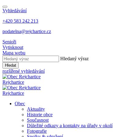
Vyhledávání
+420 583 242 213
podatelna@rejchartice.cz
Senioři
Vytisknout
Mapa webu
Hledaný výraz
Hledat
rozšířené vyhledávání
Rejchartice
Rejchartice
Obec
Aktuality
Historie obce
Současnost
Důležité odkazy a kontakty na úřady v okolí
Fotografie
Spolky & sdružení