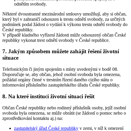
odnětím svobody.
Některé dvoustranné mezinárodní smlouvy umožňují, aby si občan,
který byl v zahraničí odsouzen k trestu odnětí svobody, za určitých
podmínek podal žádost o vydání k výkonu trestu odnětí svobody do
České republiky.
V případě kladného vyřízení žádosti může odsouzený občan České
republiky vykonat trest odnětí svobody v České republice.
7. Jakým způsobem můžete zahájit řešení životní
situace
Telefonickým či jiným spojením s místy uvedenými v bodě 08.
Doporučuje se, aby občan, jehož osobní svoboda byla omezena,
požádal orgány činné v trestním řízení daného cizího státu o
informování příslušného zastupitelského úřadu České republiky.
8. Na které instituci životní situaci řešit
Občan České republiky nebo rodinný příslušník osoby, jejíž osobní
svoboda byla omezena, se může obrátit (se žádostí o pomoc nebo o
zprostředkování kontaktu aj.) na:
zastupitelský úřad České republiky
v zemi, v níž k omezení