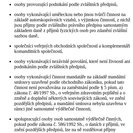
osoby provozující podnikání podle zvláštních předpisů,
osoby vykonávající uměleckou nebo jinou tvůrčí činnost na
základě autorskoprávních vztahů, s výjimkou činností, z nichž
jsou příjmy podle zvláštního právního předpisu samostatným
základem daně z příjmů fyzických osob pro zdanění zvláštní
sazbou daně,
společníci veřejných obchodních společností a komplementáři
komanditních společností,
osoby vykonávající nezávislé povolání, které není živností ani
podnikáním podle zvláštních předpisů,
osoby vykonávající činnost mandatáře na základě mandátní
smlouvy uzavřené podle obchodního zákoníku, pokud tato
činnost není považována za zaměstnání podle § 5 písm. a)
zákona č. 48/1997 Sb., o veřejném zdravotním pojištění a o
změně a doplnění některých souvisejících zákonů, ve znění
pozdějších předpisů, a mandátní smlouva nebyla uzavřena v
rámci jiné samostatné výdělečné činnosti,
spolupracující osoby osob samostatně výdělečně činných,
pokud podle zákona č. 586/1992 Sb., o daních z příjmů, ve
znění pozdějších předpisů, lze na ně rozdělovat příjmy