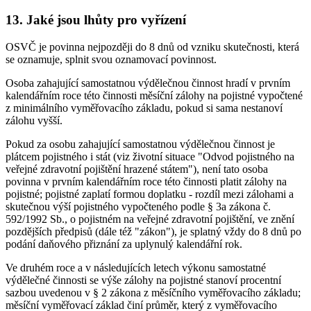
13. Jaké jsou lhůty pro vyřízení
OSVČ je povinna nejpozději do 8 dnů od vzniku skutečnosti, která
se oznamuje, splnit svou oznamovací povinnost.
Osoba zahajující samostatnou výdělečnou činnost hradí v prvním
kalendářním roce této činnosti měsíční zálohy na pojistné vypočtené
z minimálního vyměřovacího základu, pokud si sama nestanoví
zálohu vyšší.
Pokud za osobu zahajující samostatnou výdělečnou činnost je
plátcem pojistného i stát (viz životní situace "Odvod pojistného na
veřejné zdravotní pojištění hrazené státem"), není tato osoba
povinna v prvním kalendářním roce této činnosti platit zálohy na
pojistné; pojistné zaplatí formou doplatku - rozdíl mezi zálohami a
skutečnou výší pojistného vypočteného podle § 3a zákona č.
592/1992 Sb., o pojistném na veřejné zdravotní pojištění, ve znění
pozdějších předpisů (dále též "zákon"), je splatný vždy do 8 dnů po
podání daňového přiznání za uplynulý kalendářní rok.
Ve druhém roce a v následujících letech výkonu samostatné
výdělečné činnosti se výše zálohy na pojistné stanoví procentní
sazbou uvedenou v § 2 zákona z měsíčního vyměřovacího základu;
měsíční vyměřovací základ činí průměr, který z vyměřovacího