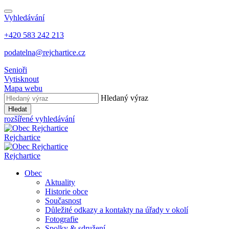
Vyhledávání
+420 583 242 213
podatelna@rejchartice.cz
Senioři
Vytisknout
Mapa webu
Hledaný výraz
Hledat
rozšířené vyhledávání
Rejchartice
Rejchartice
Obec
Aktuality
Historie obce
Současnost
Důležité odkazy a kontakty na úřady v okolí
Fotografie
Spolky & sdružení