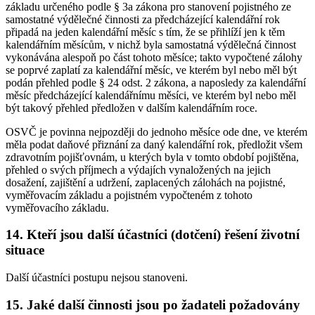
základu určeného podle § 3a zákona pro stanovení pojistného ze
samostatné výdělečné činnosti za předcházející kalendářní rok
připadá na jeden kalendářní měsíc s tím, že se přihlíží jen k těm
kalendářním měsícům, v nichž byla samostatná výdělečná činnost
vykonávána alespoň po část tohoto měsíce; takto vypočtené zálohy
se poprvé zaplatí za kalendářní měsíc, ve kterém byl nebo měl být
podán přehled podle § 24 odst. 2 zákona, a naposledy za kalendářní
měsíc předcházející kalendářnímu měsíci, ve kterém byl nebo měl
být takový přehled předložen v dalším kalendářním roce.
OSVČ je povinna nejpozději do jednoho měsíce ode dne, ve kterém
měla podat daňové přiznání za daný kalendářní rok, předložit všem
zdravotním pojišťovnám, u kterých byla v tomto období pojištěna,
přehled o svých příjmech a výdajích vynaložených na jejich
dosažení, zajištění a udržení, zaplacených zálohách na pojistné,
vyměřovacím základu a pojistném vypočteném z tohoto
vyměřovacího základu.
14. Kteří jsou další účastníci (dotčení) řešení životní
situace
Další účastníci postupu nejsou stanoveni.
15. Jaké další činnosti jsou po žadateli požadovány