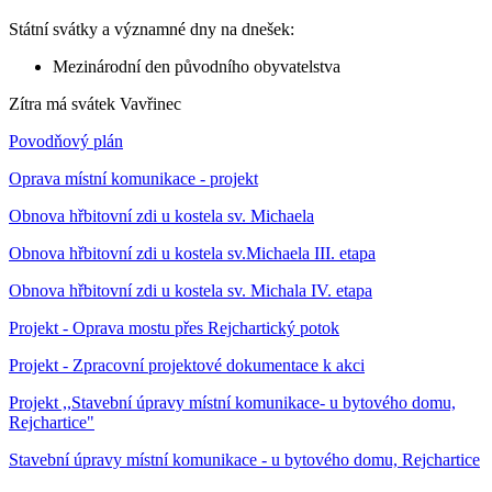
Státní svátky a významné dny na dnešek:
Mezinárodní den původního obyvatelstva
Zítra má svátek
Vavřinec
Povodňový plán
Oprava místní komunikace - projekt
Obnova hřbitovní zdi u kostela sv. Michaela
Obnova hřbitovní zdi u kostela sv.Michaela III. etapa
Obnova hřbitovní zdi u kostela sv. Michala IV. etapa
Projekt - Oprava mostu přes Rejchartický potok
Projekt - Zpracovní projektové dokumentace k akci
Projekt ,,Stavební úpravy místní komunikace- u bytového domu,
Rejchartice"
Stavební úpravy místní komunikace - u bytového domu, Rejchartice