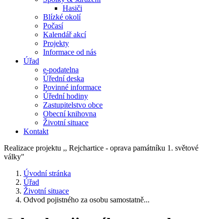
Hasiči
Blízké okolí
Počasí
Kalendář akcí
Projekty
Informace od nás
Úřad
e-podatelna
Úřední deska
Povinné informace
Úřední hodiny
Zastupitelstvo obce
Obecní knihovna
Životní situace
Kontakt
Realizace projektu ,, Rejchartice - oprava památníku 1. světové
války"
Úvodní stránka
Úřad
Životní situace
Odvod pojistného za osobu samostatně...