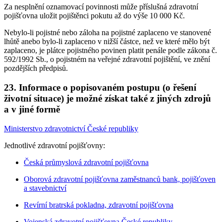
Za nesplnění oznamovací povinnosti může příslušná zdravotní
pojišťovna uložit pojištěnci pokutu až do výše 10 000 Kč.
Nebylo-li pojistné nebo záloha na pojistné zaplaceno ve stanovené
lhůtě anebo bylo-li zaplaceno v nižší částce, než ve které mělo být
zaplaceno, je plátce pojistného povinen platit penále podle zákona č.
592/1992 Sb., o pojistném na veřejné zdravotní pojištění, ve znění
pozdějších předpisů.
23. Informace o popisovaném postupu (o řešení
životní situace) je možné získat také z jiných zdrojů
a v jiné formě
Ministerstvo zdravotnictví České republiky
Jednotlivé zdravotní pojišťovny:
Česká průmyslová zdravotní pojišťovna
Oborová zdravotní pojišťovna zaměstnanců bank, pojišťoven
a stavebnictví
Revírní bratrská pokladna, zdravotní pojišťovna
Vojenská zdravotní pojišťovna České republiky