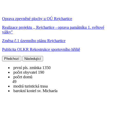
Oprava zpevněné plochy u OÚ Rejchartice
Realizace projektu ,, Rejchartice - oprava památníku 1. světové
války"
Změna č.1 územního plánu Rejchartice
Publicita OLKR Rekostrukce sportovního hřiště
Předchozí
Následující
první pís. zmínka 1350
počet obyvatel 190
počet domů
49
modrá turistická trasa
barokní kostel sv. Michaela