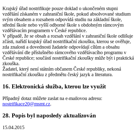
Krajský úřad nostrifikuje pouze doklad o ukončeném stupni
vzdělání získaném v zahraniční škole, pokud absolvované studium
svým obsahem a rozsahem odpovídá studiu na základní škole,
střední škole nebo vyšší odborné škole s obdobným rámcovým
vzdělávacím programem v České republice.
V případě, že se obsah a rozsah vzdělání v zahraniční škole odlišuje
zčásti, nařídí krajský úřad nostrifikační zkoušku, kterou se ověřuje,
zda znalosti a dovednosti žadatele odpovídají cílům a obsahu
vzdělávání dle příslušného rámcového vzdělávacího programu v
České republice; součástí nostrifikační zkoušky může být i praktická
zkouška.
Žadatel, který není státním občanem České republiky, nekoná
nostrifikační zkoušku z předmětu český jazyk a literatura.
16. Elektronická služba, kterou lze využít
Případný dotaz můžete zaslat na e-mailovou adresu:
nostrifikace20@msmt.cz
.
28. Popis byl naposledy aktualizován
15.04.2015