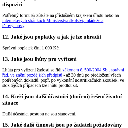
dispozici
Potřebný formulář získáte na příslušném krajském úřadu nebo na
internetových stránkách Ministerstva školství, mládeže a
tělovýchovy
.
12. Jaké jsou poplatky a jak je lze uhradit
Správní poplatek činí 1 000 Kč.
13. Jaké jsou lhůty pro vyřízení
Lhůta pro vyřízení žádosti se řídí
zákonem č. 500/2004 Sb., správní
řád, ve znění pozdějších předpisů
- až 30 dnů po předložení všech
potřebných dokladů, popř. po vykonání nostrifikačních zkoušek; ve
složitějších případech lze lhůtu prodloužit.
14. Kteří jsou další účastníci (dotčení) řešení životní
situace
Další účastníci postupu nejsou stanoveni.
15. Jaké další činnosti jsou po žadateli požadovány