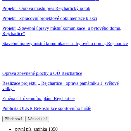
Projekt - Oprava mostu přes Rejchartický potok
Projekt - Zpracovní projektové dokumentace k akci
Projekt ,,Stavební úpravy místní komunikace- u bytového domu,
Rejchartice"
Stavební úpravy místní komunikace - u bytového domu, Rejchartice
Oprava zpevněné plochy u OÚ Rejchartice
Realizace projektu ,, Rejchartice - oprava památníku 1. světové
války"
Změna č.1 územního plánu Rejchartice
Publicita OLKR Rekostrukce sportovního hřiště
Předchozí
Následující
první pís. zmínka 1350