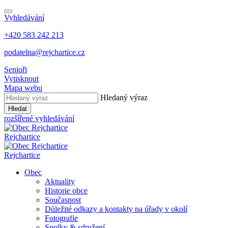
Vyhledávání
+420 583 242 213
podatelna@rejchartice.cz
Senioři
Vytisknout
Mapa webu
Hledaný výraz
Hledat
rozšířené vyhledávání
Rejchartice
Rejchartice
Obec
Aktuality
Historie obce
Současnost
Důležité odkazy a kontakty na úřady v okolí
Fotografie
Spolky & sdružení