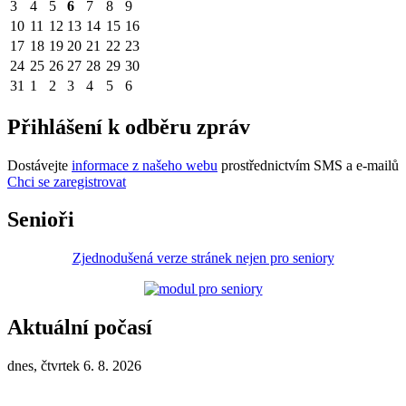
3
4
5
6
7
8
9
10
11
12
13
14
15
16
17
18
19
20
21
22
23
24
25
26
27
28
29
30
31
1
2
3
4
5
6
Přihlášení k odběru zpráv
Dostávejte
informace z našeho webu
prostřednictvím SMS a e-mailů
Chci se zaregistrovat
Senioři
Zjednodušená verze stránek nejen pro seniory
Aktuální počasí
dnes, čtvrtek 6. 8. 2026