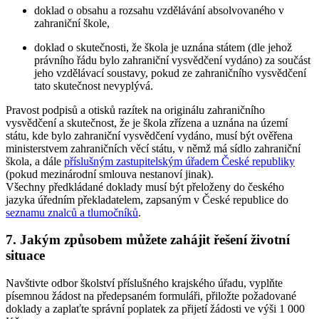
doklad o obsahu a rozsahu vzdělávání absolvovaného v
zahraniční škole,
doklad o skutečnosti, že škola je uznána státem (dle jehož
právního řádu bylo zahraniční vysvědčení vydáno) za součást
jeho vzdělávací soustavy, pokud ze zahraničního vysvědčení
tato skutečnost nevyplývá.
Pravost podpisů a otisků razítek na originálu zahraničního
vysvědčení a skutečnost, že je škola zřízena a uznána na území
státu, kde bylo zahraniční vysvědčení vydáno, musí být ověřena
ministerstvem zahraničních věcí státu, v němž má sídlo zahraniční
škola, a dále
příslušným zastupitelským úřadem České republiky
(pokud mezinárodní smlouva nestanoví jinak).
Všechny předkládané doklady musí být přeloženy do českého
jazyka úředním překladatelem, zapsaným v České republice do
seznamu znalců a tlumočníků
.
7. Jakým způsobem můžete zahájit řešení životní
situace
Navštivte odbor školství příslušného krajského úřadu, vyplňte
písemnou žádost na předepsaném formuláři, přiložte požadované
doklady a zaplaťte správní poplatek za přijetí žádosti ve výši 1 000