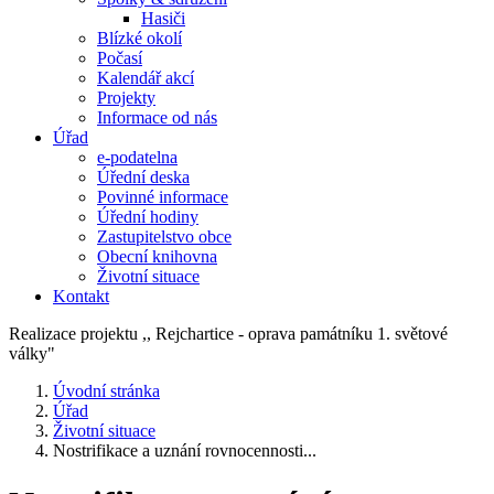
Hasiči
Blízké okolí
Počasí
Kalendář akcí
Projekty
Informace od nás
Úřad
e-podatelna
Úřední deska
Povinné informace
Úřední hodiny
Zastupitelstvo obce
Obecní knihovna
Životní situace
Kontakt
Realizace projektu ,, Rejchartice - oprava památníku 1. světové
války"
Úvodní stránka
Úřad
Životní situace
Nostrifikace a uznání rovnocennosti...