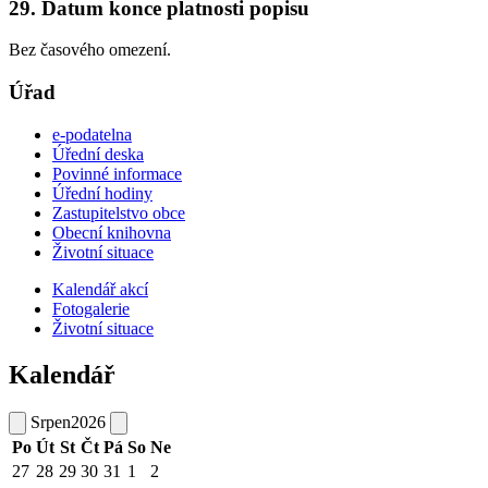
29. Datum konce platnosti popisu
Bez časového omezení.
Úřad
e-podatelna
Úřední deska
Povinné informace
Úřední hodiny
Zastupitelstvo obce
Obecní knihovna
Životní situace
Kalendář akcí
Fotogalerie
Životní situace
Kalendář
Srpen
2026
Po
Út
St
Čt
Pá
So
Ne
27
28
29
30
31
1
2