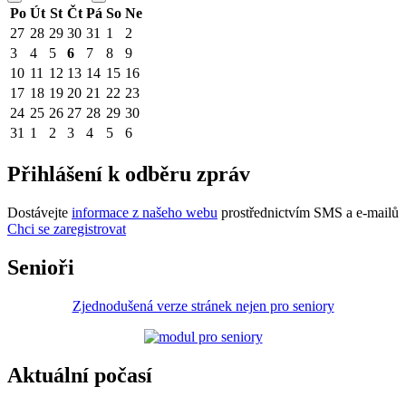
Po
Út
St
Čt
Pá
So
Ne
27
28
29
30
31
1
2
3
4
5
6
7
8
9
10
11
12
13
14
15
16
17
18
19
20
21
22
23
24
25
26
27
28
29
30
31
1
2
3
4
5
6
Přihlášení k odběru zpráv
Dostávejte
informace z našeho webu
prostřednictvím SMS a e-mailů
Chci se zaregistrovat
Senioři
Zjednodušená verze stránek nejen pro seniory
Aktuální počasí