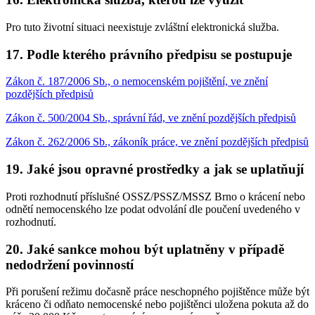
Pro tuto životní situaci neexistuje zvláštní elektronická služba.
17. Podle kterého právního předpisu se postupuje
Zákon č. 187/2006 Sb., o nemocenském pojištění, ve znění
pozdějších předpisů
Zákon č. 500/2004 Sb., správní řád, ve znění pozdějších předpisů
Zákon č. 262/2006 Sb., zákoník práce, ve znění pozdějších předpisů
19. Jaké jsou opravné prostředky a jak se uplatňují
Proti rozhodnutí příslušné OSSZ/PSSZ/MSSZ Brno o krácení nebo
odnětí nemocenského lze podat odvolání dle poučení uvedeného v
rozhodnutí.
20. Jaké sankce mohou být uplatněny v případě
nedodržení povinností
Při porušení režimu dočasně práce neschopného pojištěnce může být
kráceno či odňato nemocenské nebo pojištěnci uložena pokuta až do