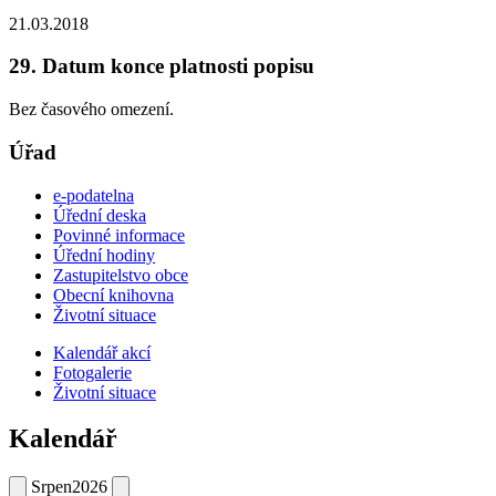
21.03.2018
29. Datum konce platnosti popisu
Bez časového omezení.
Úřad
e-podatelna
Úřední deska
Povinné informace
Úřední hodiny
Zastupitelstvo obce
Obecní knihovna
Životní situace
Kalendář akcí
Fotogalerie
Životní situace
Kalendář
Srpen
2026