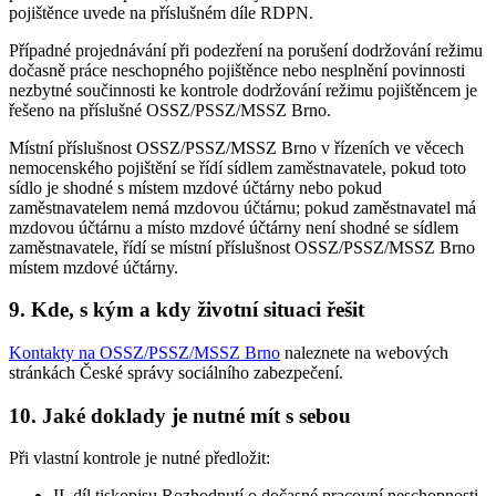
pojištěnce uvede na příslušném díle RDPN.
Případné projednávání při podezření na porušení dodržování režimu
dočasně práce neschopného pojištěnce nebo nesplnění povinnosti
nezbytné součinnosti ke kontrole dodržování režimu pojištěncem je
řešeno na příslušné OSSZ/PSSZ/MSSZ Brno.
Místní příslušnost OSSZ/PSSZ/MSSZ Brno v řízeních ve věcech
nemocenského pojištění se řídí sídlem zaměstnavatele, pokud toto
sídlo je shodné s místem mzdové účtárny nebo pokud
zaměstnavatelem nemá mzdovou účtárnu; pokud zaměstnavatel má
mzdovou účtárnu a místo mzdové účtárny není shodné se sídlem
zaměstnavatele, řídí se místní příslušnost OSSZ/PSSZ/MSSZ Brno
místem mzdové účtárny.
9. Kde, s kým a kdy životní situaci řešit
Kontakty na OSSZ/PSSZ/MSSZ Brno
naleznete na webových
stránkách České správy sociálního zabezpečení.
10. Jaké doklady je nutné mít s sebou
Při vlastní kontrole je nutné předložit:
II. díl tiskopisu Rozhodnutí o dočasné pracovní neschopnosti