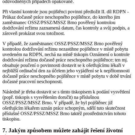
odůvodněných případech opakovaně.
Při vlastní kontrole jsou pojištěnci povinni předložit II. díl RDPN -
Průkaz dočasně práce neschopného pojištěnce, do kterého jim
zaměstnanec OSSZ/PSSZ/MSSZ Brno pověřený kontrolou
dodržování režimu zaznamená datum, čas kontroly a svůj podpis, a
zároveň prokázat svou totožnost.
V případě, že zaměstnanec OSSZ/PSSZ/MSSZ Brno pověřený
kontrolou dodržování režimu nezastihne pojištěnce v místě pobytu
uvedeném na RDPN, nechá na místě tiskopis Oznámení o kontrole
dodržování režimu dočasně práce neschopného pojištěnce; ten mj.
obsahuje poučení o povinnosti dostavit se k ošetřujícímu lékaři v
nejbližší ordinační den za účelem jeho vyjádření se k nepřítomnosti
dočasně práce neschopného pojištěnce v místě pobytu v době trvání
dočasné pracovní neschopnosti.
Následně je třeba dostavit se s tímto tiskopisem k podání vysvětlení
(popř. tiskopis s vysvětlením doručit) na příslušnou
OSSZ/PSSZ/MSSZ Brno. V případě, že byl pojištěnec již
ošetřujícím lékařem uznán práce schopným, sdělí tuto skutečnost
příslušné OSSZ/PSSZ/MSSZ Brno taktéž prostřednictvím tohoto
tiskopisu.
7. Jakým způsobem můžete zahájit řešení životní