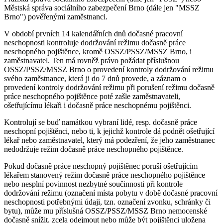
Městská správa sociálního zabezpečení Brno (dále jen "MSSZ
Brno") pověřenými zaměstnanci.
V období prvních 14 kalendářních dnů dočasné pracovní
neschopnosti kontroluje dodržování režimu dočasně práce
neschopného pojištěnce, kromě OSSZ/PSSZ/MSSZ Brno, i
zaměstnavatel. Ten má rovněž právo požádat příslušnou
OSSZ/PSSZ/MSSZ Brno o provedení kontroly dodržování režimu
svého zaměstnance, která ji do 7 dnů provede, a záznam o
provedení kontroly dodržování režimu při porušení režimu dočasně
práce neschopného pojištěnce poté zašle zaměstnavateli,
ošetřujícímu lékaři i dočasně práce neschopnému pojištěnci.
Kontrolují se buď namátkou vybraní lidé, resp. dočasně práce
neschopní pojištěnci, nebo ti, k jejichž kontrole dá podnět ošetřující
lékař nebo zaměstnavatel, který má podezření, že jeho zaměstnanec
nedodržuje režim dočasně práce neschopného pojištěnce.
Pokud dočasně práce neschopný pojištěnec poruší ošetřujícím
lékařem stanovený režim dočasně práce neschopného pojištěnce
nebo nesplní povinnost nezbytné součinnosti při kontrole
dodržování režimu (označení místa pobytu v době dočasné pracovní
neschopnosti potřebnými údaji, tzn. označení zvonku, schránky či
bytu), může mu příslušná OSSZ/PSSZ/MSSZ Brno nemocenské
dočasně snížit, zcela odejmout nebo může být pojištěnci uložena