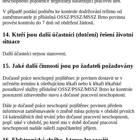
neschopného pojištěnce nejpozději následující pracovní den.
V případě podání podnětu ke kontrole dodržování režimu od
zaměstnavatele je příslušná OSSZ/PSSZ/MSSZ Brno povinna
provést kontrolu do 7 dnů od obdržení žádosti.
14. Kteří jsou další účastníci (dotčení) řešení životní
situace
Další účastníci nejsou stanoveni.
15. Jaké další činnosti jsou po žadateli požadovány
Dočasně práce neschopný pojištěnec je povinen dostavit se v
určeném termínu k ošetřujícímu lékaři nebo k lékaři lékařské
posudkové služby příslušné OSSZ/PSSZ/MSSZ Brno ke kontrole
posouzení zdravotního stavu a dočasné pracovní neschopnosti.
Dále je dočasně práce neschopný pojištěnec povinen předem
informovat zaměstnavatele o změně místa pobytu v období prvních
14 kalendářních dnů trvání jeho dočasné pracovní neschopnosti,
popř. také v období, po které mu v době dočasné pracovní
neschopnosti nadále náleží započitatelný příjem.
16. Elektronická služba, kterou lze využít