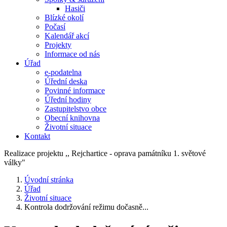
Hasiči
Blízké okolí
Počasí
Kalendář akcí
Projekty
Informace od nás
Úřad
e-podatelna
Úřední deska
Povinné informace
Úřední hodiny
Zastupitelstvo obce
Obecní knihovna
Životní situace
Kontakt
Realizace projektu ,, Rejchartice - oprava památníku 1. světové
války"
Úvodní stránka
Úřad
Životní situace
Kontrola dodržování režimu dočasně...