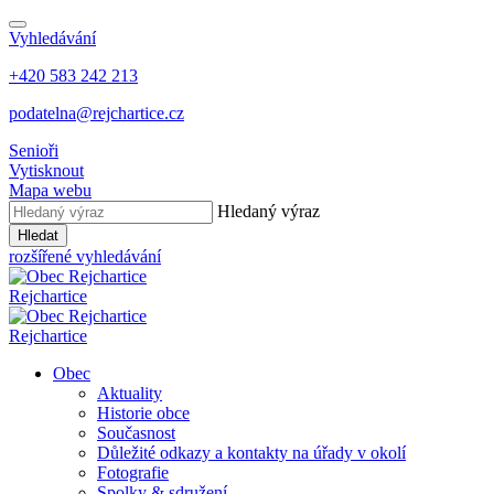
Vyhledávání
+420 583 242 213
podatelna@rejchartice.cz
Senioři
Vytisknout
Mapa webu
Hledaný výraz
Hledat
rozšířené vyhledávání
Rejchartice
Rejchartice
Obec
Aktuality
Historie obce
Současnost
Důležité odkazy a kontakty na úřady v okolí
Fotografie
Spolky & sdružení