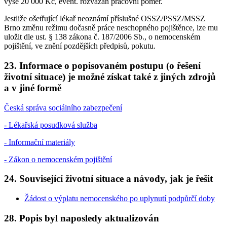
výše 20 000 Kč, event. rozvázán pracovní poměr.
Jestliže ošetřující lékař neoznámí příslušné OSSZ/PSSZ/MSSZ
Brno změnu režimu dočasně práce neschopného pojištěnce, lze mu
uložit dle ust. § 138 zákona č. 187/2006 Sb., o nemocenském
pojištění, ve znění pozdějších předpisů, pokutu.
23. Informace o popisovaném postupu (o řešení
životní situace) je možné získat také z jiných zdrojů
a v jiné formě
Česká správa sociálního zabezpečení
- Lékařská posudková služba
- Informační materiály
- Zákon o nemocenském pojištění
24. Související životní situace a návody, jak je řešit
Žádost o výplatu nemocenského po uplynutí podpůrčí doby
28. Popis byl naposledy aktualizován