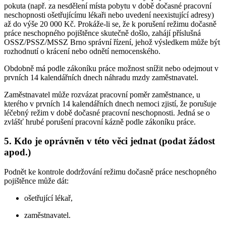
pokuta (např. za nesdělení místa pobytu v době dočasné pracovní
neschopnosti ošetřujícímu lékaři nebo uvedení neexistující adresy)
až do výše 20 000 Kč. Prokáže-li se, že k porušení režimu dočasně
práce neschopného pojištěnce skutečně došlo, zahájí příslušná
OSSZ/PSSZ/MSSZ Brno správní řízení, jehož výsledkem může být
rozhodnutí o krácení nebo odnětí nemocenského.
Obdobně má podle zákoníku práce možnost snížit nebo odejmout v
prvních 14 kalendářních dnech náhradu mzdy zaměstnavatel.
Zaměstnavatel může rozvázat pracovní poměr zaměstnance, u
kterého v prvních 14 kalendářních dnech nemoci zjistí, že porušuje
léčebný režim v době dočasné pracovní neschopnosti. Jedná se o
zvlášť hrubé porušení pracovní kázně podle zákoníku práce.
5. Kdo je oprávněn v této věci jednat (podat žádost
apod.)
Podnět ke kontrole dodržování režimu dočasně práce neschopného
pojištěnce může dát:
ošetřující lékař,
zaměstnavatel.