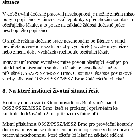
situace
V době trvání dočasné pracovní neschopnosti je možné změnit místo
pobytu pojištěnce v rámci České republiky s předchozím souhlasem
ošetřujícího lékaře, a to pouze na základě žádosti dočasně práce
neschopného pojištěnce.
O změně režimu dočasně práce neschopného pojištěnce v rámci
pevně stanoveného rozsahu a doby vycházek (povolení vycházek
nebo změna doby vycházek) rozhoduje ošetřující lékař.
Individuální rozsah vycházek může povolit ošetřující lékař jen po
předchozím písemném souhlasu lékařské posudkové služby
příslušné OSSZ/PSSZ/MSSZ Brno. O souhlas lékařské posudkové
služby příslušné OSSZ/PSSZ/MSSZ Brno žádá ošetřující lékař.
8. Na které instituci životní situaci řešit
Kontroly dodržování režimu provádí pověření zaměstnanci
OSSZ/PSSZ/MSSZ Brno, kteří se prokazují oprávněním ke
kontrole dodržování režimu průkazem s fotografií.
Místní příslušnost OSSZ/PSSZ/MSSZ Brno pro provádění kontroly
dodržování režimu se řídí místem pobytu pojištěnce v době dočasné
pracovní neschopnosti, které ošetřující lékař na základě sdělení