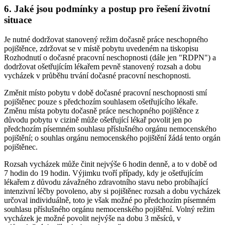
6. Jaké jsou podmínky a postup pro řešení životní
situace
Je nutné dodržovat stanovený režim dočasně práce neschopného
pojištěnce, zdržovat se v místě pobytu uvedeném na tiskopisu
Rozhodnutí o dočasné pracovní neschopnosti (dále jen "RDPN") a
dodržovat ošetřujícím lékařem pevně stanovený rozsah a dobu
vycházek v průběhu trvání dočasné pracovní neschopnosti.
Změnit místo pobytu v době dočasné pracovní neschopnosti smí
pojištěnec pouze s předchozím souhlasem ošetřujícího lékaře.
Změnu místa pobytu dočasně práce neschopného pojištěnce z
důvodu pobytu v cizině může ošetřující lékař povolit jen po
předchozím písemném souhlasu příslušného orgánu nemocenského
pojištění; o souhlas orgánu nemocenského pojištění žádá tento orgán
pojištěnec.
Rozsah vycházek může činit nejvýše 6 hodin denně, a to v době od
7 hodin do 19 hodin. Výjimku tvoří případy, kdy je ošetřujícím
lékařem z důvodu závažného zdravotního stavu nebo probíhající
intenzivní léčby povoleno, aby si pojištěnec rozsah a dobu vycházek
určoval individuálně, toto je však možné po předchozím písemném
souhlasu příslušného orgánu nemocenského pojištění. Volný režim
vycházek je možné povolit nejvýše na dobu 3 měsíců, v