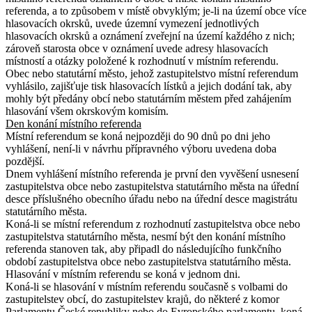
referenda, a to způsobem v místě obvyklým; je-li na území obce více
hlasovacích okrsků, uvede územní vymezení jednotlivých
hlasovacích okrsků a oznámení zveřejní na území každého z nich;
zároveň starosta obce v oznámení uvede adresy hlasovacích
místností a otázky položené k rozhodnutí v místním referendu.
Obec nebo statutární město, jehož zastupitelstvo místní referendum
vyhlásilo, zajišťuje tisk hlasovacích lístků a jejich dodání tak, aby
mohly být předány obcí nebo statutárním městem před zahájením
hlasování všem okrskovým komisím.
Den konání místního referenda
Místní referendum se koná nejpozději do 90 dnů po dni jeho
vyhlášení, není-li v návrhu přípravného výboru uvedena doba
pozdější.
Dnem vyhlášení místního referenda je první den vyvěšení usnesení
zastupitelstva obce nebo zastupitelstva statutárního města na úřední
desce příslušného obecního úřadu nebo na úřední desce magistrátu
statutárního města.
Koná-li se místní referendum z rozhodnutí zastupitelstva obce nebo
zastupitelstva statutárního města, nesmí být den konání místního
referenda stanoven tak, aby připadl do následujícího funkčního
období zastupitelstva obce nebo zastupitelstva statutárního města
.
Hlasování v místním referendu se koná v jednom dni.
Koná-li se hlasování v místním referendu současně s volbami do
zastupitelstev obcí, do zastupitelstev krajů, do některé z komor
Parlamentu České republiky nebo do Evropského parlamentu, koná