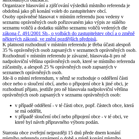
Organizace hlasování a zjišťování výsledků místního referenda je
obdobná jako při konání voleb do zastupitelstev obcí.
Osoby oprávněné hlasovat v místním referendu jsou vedeny v
seznamu oprávněných osob pořizovaném jako výpis ze stálého
seznamu voličů a dodatku stálého seznamu voličů vedených dle
zákona č. 491/2001 Sb., o volbách do zastupitelstev obcí a o změně
některých zákonů, ve znění pozdějších předpisů
.
K platnosti rozhodnutí v místním referendu je třeba účasti alespoň
35 % oprávněných osob zapsaných v seznamech oprávněných osob.
Rozhodnutí v místním referendu je závazné, hlasovala-li pro ně
nadpoloviční většina oprávněných osob, které se místního referenda
zúčastnily, a alespoň 25 % oprávněných osob zapsaných v
seznamech oprávněných osob.
Jde-li o místní referendum, v němž se rozhoduje o oddělení části
obce nebo o sloučení obcí, anebo o připojení obce k jiné obci, je
rozhodnutí přijato, jestliže pro ně hlasovala nadpoloviční většina
oprávněných osob zapsaných v seznamu oprávněných osob:
v případě oddělení - v té části obce, popř. částech obce, která
se má oddělit,
v případě sloučení obcí nebo připojení obce - v té obci, ve
které byl návrh přípravného výboru podán.
Starosta obce zveřejní nejpozději 15 dnů přede dnem konání
místního referenda oznámení o době a místě konání místního