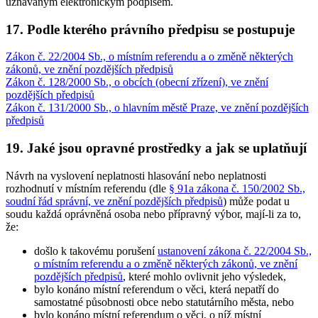
uznávaným elektronickým podpisem.
17. Podle kterého právního předpisu se postupuje
Zákon č. 22/2004 Sb., o místním referendu a o změně některých
zákonů, ve znění pozdějších předpisů
Zákon č. 128/2000 Sb., o obcích (obecní zřízení), ve znění
pozdějších předpisů
Zákon č. 131/2000 Sb., o hlavním městě Praze, ve znění pozdějších
předpisů
19. Jaké jsou opravné prostředky a jak se uplatňují
Návrh na vyslovení neplatnosti hlasování nebo neplatnosti
rozhodnutí v místním referendu (dle
§ 91a zákona č. 150/2002 Sb.,
soudní řád správní, ve znění pozdějších předpisů
) může podat u
soudu každá oprávněná osoba nebo přípravný výbor, mají-li za to,
že:
došlo k takovému porušení
ustanovení zákona č. 22/2004 Sb.,
o místním referendu a o změně některých zákonů, ve znění
pozdějších předpisů
, které mohlo ovlivnit jeho výsledek,
bylo konáno místní referendum o věci, která nepatří do
samostatné působnosti obce nebo statutárního města, nebo
bylo konáno místní referendum o věci, o níž místní