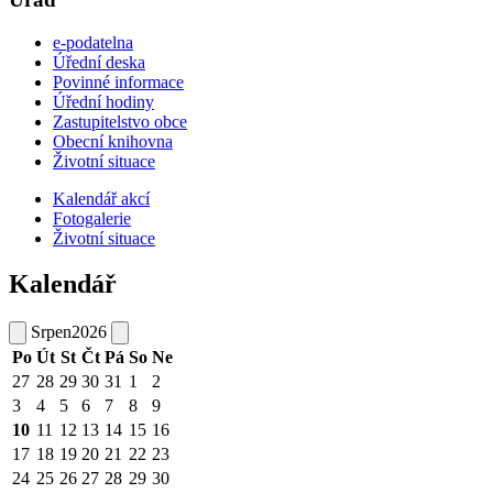
e-podatelna
Úřední deska
Povinné informace
Úřední hodiny
Zastupitelstvo obce
Obecní knihovna
Životní situace
Kalendář akcí
Fotogalerie
Životní situace
Kalendář
Srpen
2026
Po
Út
St
Čt
Pá
So
Ne
27
28
29
30
31
1
2
3
4
5
6
7
8
9
10
11
12
13
14
15
16
17
18
19
20
21
22
23
24
25
26
27
28
29
30