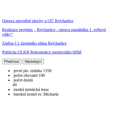
Oprava zpevněné plochy u OÚ Rejchartice
Realizace projektu ,, Rejchartice - oprava památníku 1. světové
války"
Změna č.1 územního plánu Rejchartice
Publicita OLKR Rekostrukce sportovního hřiště
Předchozí
Následující
první pís. zmínka 1350
počet obyvatel 190
počet domů
49
modrá turistická trasa
barokní kostel sv. Michaela