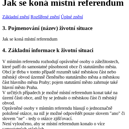
Jak se koná místní referendum
Základní znění
Rozšířené znění
Úplné znění
3. Pojmenování (název) životní situace
Jak se koná místní referendum
4. Základní informace k životní situaci
V místním referendu rozhodují oprávněné osoby o záležitostech,
které patří do samostatné působnosti obce či statutárního města.
Obcí je třeba v tomto případě rozumět také městskou část nebo
městský obvod územně členěného statutárního města a městskou
část hlavního města Prahy; pojem statutární město zahrnuje také
hlavní město Praha.
V určitých případech je možné místní referendum konat také na
území části obce, aniž by se jednalo o městskou část či městský
obvod.
Oprávněné osoby v místním referendu hlasují o jednoznačně
položené otázce, na niž je možné odpovědět pouze slovem "ano" či
slovem "ne" - tedy o otázce zjišťovací.
Není vyloučeno, aby se místní referendum konalo o více
samostatných otázkách.