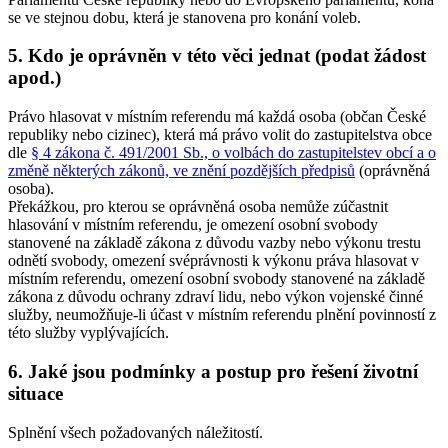
se ve stejnou dobu, která je stanovena pro konání voleb.
5. Kdo je oprávněn v této věci jednat (podat žádost
apod.)
Právo hlasovat v místním referendu má každá osoba (občan České
republiky nebo cizinec), která má právo volit do zastupitelstva obce
dle
§ 4 zákona č. 491/2001 Sb., o volbách do zastupitelstev obcí a o
změně některých zákonů, ve znění pozdějších předpisů
(oprávněná
osoba).
Překážkou, pro kterou se oprávněná osoba nemůže zúčastnit
hlasování v místním referendu, je omezení osobní svobody
stanovené na základě zákona z důvodu vazby nebo výkonu trestu
odnětí svobody, omezení svéprávnosti k výkonu práva hlasovat v
místním referendu, omezení osobní svobody stanovené na základě
zákona z důvodu ochrany zdraví lidu, nebo výkon vojenské činné
služby, neumožňuje-li účast v místním referendu plnění povinností z
této služby vyplývajících.
6. Jaké jsou podmínky a postup pro řešení životní
situace
Splnění všech požadovaných náležitostí.