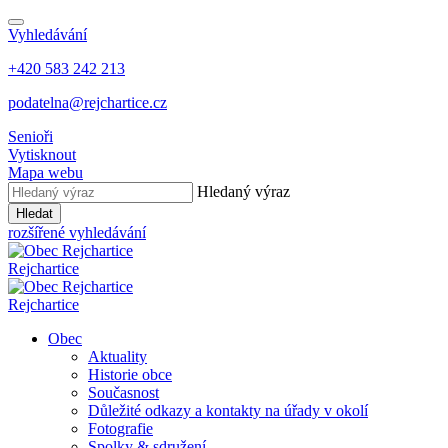
Vyhledávání
+420 583 242 213
podatelna@rejchartice.cz
Senioři
Vytisknout
Mapa webu
Hledaný výraz
Hledat
rozšířené vyhledávání
Rejchartice
Rejchartice
Obec
Aktuality
Historie obce
Současnost
Důležité odkazy a kontakty na úřady v okolí
Fotografie
Spolky & sdružení