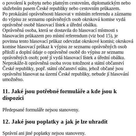
o povolení k pobytu nebo platným cestovním, diplomatickým nebo
služebním pasem České republiky nebo cestovním průkazem.
Po prokázání oprávněnosti hlasovat v místním referendu a záznamu
do výpisu ze seznamu oprávněných osob okrsková komise vydá
oprávněné osobě hlasovací lístek a úřední obálku.
Oprávněná osoba, která se dostavila do hlasovací místnosti s
hlasovacím průkazem pro místní referendum (viz bod 15), je
povinna tento hlasovací průkaz odevzdat okrskové komisi; okrsková
komise hlasovací průkaz k výpisu ze seznamu oprávněných osob
přiloží a doplní údaje o oprávněné osobě do výpisu ze seznamu
oprávněných osob; poté jí vydá hlasovací lístek a úřední obálku.
Neprokáže-li oprávněná osoba svou totožnost a státní občanství
České republiky, popř. státní občanství státu, jehož občané jsou
oprávněni hlasovat na území České republiky, nebude jí hlasování
umožněno.
11. Jaké jsou potřebné formuláře a kde jsou k
dispozici
Předepsané formuláře nejsou stanoveny.
12. Jaké jsou poplatky a jak je lze uhradit
Správní ani jiné poplatky nejsou stanoveny.