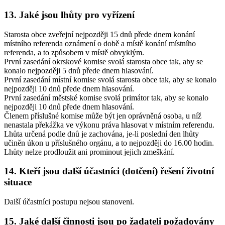
13. Jaké jsou lhůty pro vyřízení
Starosta obce zveřejní nejpozději 15 dnů přede dnem konání
místního referenda oznámení o době a místě konání místního
referenda, a to způsobem v místě obvyklým.
První zasedání okrskové komise svolá starosta obce tak, aby se
konalo nejpozději 5 dnů přede dnem hlasování.
První zasedání místní komise svolá starosta obce tak, aby se konalo
nejpozději 10 dnů přede dnem hlasování.
První zasedání městské komise svolá primátor tak, aby se konalo
nejpozději 10 dnů přede dnem hlasování.
Členem příslušné komise může být jen oprávněná osoba, u níž
nenastala překážka ve výkonu práva hlasovat v místním referendu.
Lhůta určená podle dnů je zachována, je-li poslední den lhůty
učiněn úkon u příslušného orgánu, a to nejpozději do 16.00 hodin.
Lhůty nelze prodloužit ani prominout jejich zmeškání.
14. Kteří jsou další účastníci (dotčení) řešení životní
situace
Další účastníci postupu nejsou stanoveni.
15. Jaké další činnosti jsou po žadateli požadovány