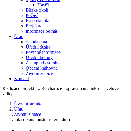
Hasiči
Blízké okolí
Počasí
Kalendář akcí
Projekty
Informace od nás
Úřad
e-podatelna
Úřední deska
Povinné informace
Úřední hodiny
Zastupitelstvo obce
Obecní knihovna
Životní situace
Kontakt
Realizace projektu ,, Rejchartice - oprava památníku 1. světové
války"
Úvodní stránka
Úřad
Životní situace
Jak se koná místní referendum