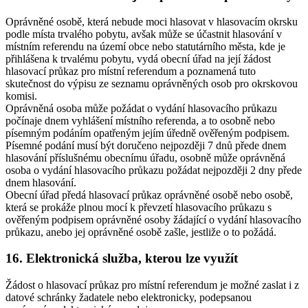
Oprávněné osobě, která nebude moci hlasovat v hlasovacím okrsku
podle místa trvalého pobytu, avšak může se účastnit hlasování v
místním referendu na území obce nebo statutárního města, kde je
přihlášena k trvalému pobytu, vydá obecní úřad na její žádost
hlasovací průkaz pro místní referendum a poznamená tuto
skutečnost do výpisu ze seznamu oprávněných osob pro okrskovou
komisi.
Oprávněná osoba může požádat o vydání hlasovacího průkazu
počínaje dnem vyhlášení místního referenda, a to osobně nebo
písemným podáním opatřeným jejím úředně ověřeným podpisem.
Písemné podání musí být doručeno nejpozději 7 dnů přede dnem
hlasování příslušnému obecnímu úřadu, osobně může oprávněná
osoba o vydání hlasovacího průkazu požádat nejpozději 2 dny přede
dnem hlasování.
Obecní úřad předá hlasovací průkaz oprávněné osobě nebo osobě,
která se prokáže plnou mocí k převzetí hlasovacího průkazu s
ověřeným podpisem oprávněné osoby žádající o vydání hlasovacího
průkazu, anebo jej oprávněné osobě zašle, jestliže o to požádá.
16. Elektronická služba, kterou lze využít
Žádost o hlasovací průkaz pro místní referendum je možné zaslat i z
datové schránky žadatele nebo elektronicky, podepsanou