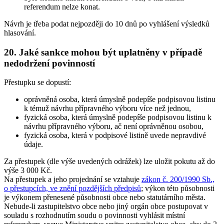
referendum nelze konat.
Návrh je třeba podat nejpozději do 10 dnů po vyhlášení výsledků
hlasování.
20. Jaké sankce mohou být uplatněny v případě
nedodržení povinností
Přestupku se dopustí:
oprávněná osoba, která úmyslně podepíše podpisovou listinu
k témuž návrhu přípravného výboru více než jednou,
fyzická osoba, která úmyslně podepíše podpisovou listinu k
návrhu přípravného výboru, ač není oprávněnou osobou,
fyzická osoba, která v podpisové listině uvede nepravdivé
údaje.
Za přestupek (dle výše uvedených odrážek) lze uložit pokutu až do
výše 3 000 Kč.
Na přestupek a jeho projednání se vztahuje
zákon č. 200/1990 Sb.,
o přestupcích, ve znění pozdějších předpisů
; výkon této působnosti
je výkonem přenesené působnosti obce nebo statutárního města.
Nebude-li zastupitelstvo obce nebo jiný orgán obce postupovat v
souladu s rozhodnutím soudu o povinnosti vyhlásit místní