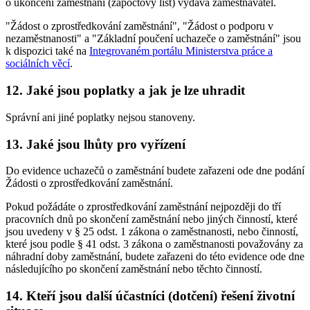
o ukončení zaměstnání (zápočtový list) vydává zaměstnavatel.
"Žádost o zprostředkování zaměstnání", "Žádost o podporu v
nezaměstnanosti" a "Základní poučení uchazeče o zaměstnání" jsou
k dispozici také na
Integrovaném portálu Ministerstva práce a
sociálních věcí
.
12. Jaké jsou poplatky a jak je lze uhradit
Správní ani jiné poplatky nejsou stanoveny.
13. Jaké jsou lhůty pro vyřízení
Do evidence uchazečů o zaměstnání budete zařazeni ode dne podání
Žádosti o zprostředkování zaměstnání.
Pokud požádáte o zprostředkování zaměstnání nejpozději do tří
pracovních dnů po skončení zaměstnání nebo jiných činností, které
jsou uvedeny v § 25 odst. 1 zákona o zaměstnanosti, nebo činností,
které jsou podle § 41 odst. 3 zákona o zaměstnanosti považovány za
náhradní doby zaměstnání, budete zařazeni do této evidence ode dne
následujícího po skončení zaměstnání nebo těchto činností.
14. Kteří jsou další účastníci (dotčení) řešení životní