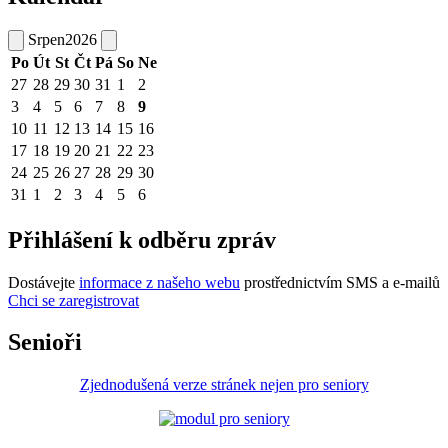
Srpen
2026
Po
Út
St
Čt
Pá
So
Ne
27
28
29
30
31
1
2
3
4
5
6
7
8
9
10
11
12
13
14
15
16
17
18
19
20
21
22
23
24
25
26
27
28
29
30
31
1
2
3
4
5
6
Přihlášení k odběru zpráv
Dostávejte
informace z našeho webu
prostřednictvím SMS a e-mailů
Chci se zaregistrovat
Senioři
Zjednodušená verze stránek nejen pro seniory