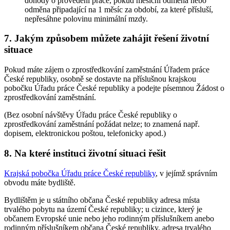
dohody o provedení práce, pokud měsíční odměna nebo
odměna připadající na 1 měsíc za období, za které přísluší,
nepřesáhne polovinu minimální mzdy.
7. Jakým způsobem můžete zahájit řešení životní
situace
Pokud máte zájem o zprostředkování zaměstnání Úřadem práce
České republiky, osobně se dostavte na příslušnou krajskou
pobočku Úřadu práce České republiky a podejte písemnou Žádost o
zprostředkování zaměstnání.
(Bez osobní návštěvy Úřadu práce České republiky o
zprostředkování zaměstnání požádat nelze; to znamená např.
dopisem, elektronickou poštou, telefonicky apod.)
8. Na které instituci životní situaci řešit
Krajská pobočka Úřadu práce České republiky
, v jejímž správním
obvodu máte bydliště.
Bydlištěm je u státního občana České republiky adresa místa
trvalého pobytu na území České republiky; u cizince, který je
občanem Evropské unie nebo jeho rodinným příslušníkem anebo
rodinným příslušníkem občana České republiky, adresa trvalého