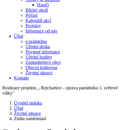
Hasiči
Blízké okolí
Počasí
Kalendář akcí
Projekty
Informace od nás
Úřad
e-podatelna
Úřední deska
Povinné informace
Úřední hodiny
Zastupitelstvo obce
Obecní knihovna
Životní situace
Kontakt
Realizace projektu ,, Rejchartice - oprava památníku 1. světové
války"
Úvodní stránka
Úřad
Životní situace
Ztráta zaměstnání