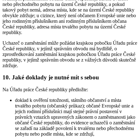
nebo přechodného pobytu na území České republiky, a pokud
takový pobyt nemá, adresa místa, kde se na území České republiky
obvykle zdržuje; u cizince, který není občanem Evropské unie nebo
jeho rodinným příslušníkem ani rodinným příslušníkem občana
České republiky, adresa místa trvalého pobytu na území České
republiky.
Uchazeč o zaměstnání může požádat krajskou pobočku Úřadu práce
České republiky, v jejímž správním obvodu má bydliště, o
zprostředkování zaměstnání krajskou pobočkou Úřadu práce České
republiky, v jejímž správním obvodu se z vážných důvodů skutečně
zdržuje.
10. Jaké doklady je nutné mít s sebou
Na Úřadu práce České republiky předložte:
doklad k ověření totožnosti, státního občanství a místa
trvalého pobytu (občanský průkaz); občané Evropské unie a
jejich rodinní příslušníci mají stejné právní postavení v
právních vztazích upravených zákonem o zaměstnanosti jako
občané České republiky, do evidence uchazečů o zaměstnání
se zařadí na základě povolení k trvalému nebo přechodnému
pobytu nebo podle místa, kde se zdržují,