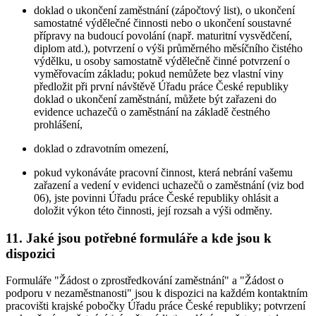
doklad o ukončení zaměstnání (zápočtový list), o ukončení
samostatné výdělečné činnosti nebo o ukončení soustavné
přípravy na budoucí povolání (např. maturitní vysvědčení,
diplom atd.), potvrzení o výši průměrného měsíčního čistého
výdělku, u osoby samostatně výdělečně činné potvrzení o
vyměřovacím základu; pokud nemůžete bez vlastní viny
předložit při první návštěvě Úřadu práce České republiky
doklad o ukončení zaměstnání, můžete být zařazeni do
evidence uchazečů o zaměstnání na základě čestného
prohlášení,
doklad o zdravotním omezení,
pokud vykonáváte pracovní činnost, která nebrání vašemu
zařazení a vedení v evidenci uchazečů o zaměstnání (viz bod
06), jste povinni Úřadu práce České republiky ohlásit a
doložit výkon této činnosti, její rozsah a výši odměny.
11. Jaké jsou potřebné formuláře a kde jsou k
dispozici
Formuláře "Žádost o zprostředkování zaměstnání" a "Žádost o
podporu v nezaměstnanosti" jsou k dispozici na každém kontaktním
pracovišti krajské pobočky Úřadu práce České republiky; potvrzení