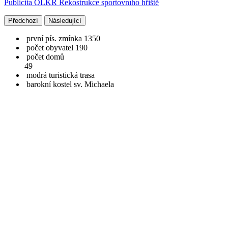
Publicita OLKR Rekostrukce sportovního hřiště
Předchozí
Následující
první pís. zmínka 1350
počet obyvatel 190
počet domů
49
modrá turistická trasa
barokní kostel sv. Michaela