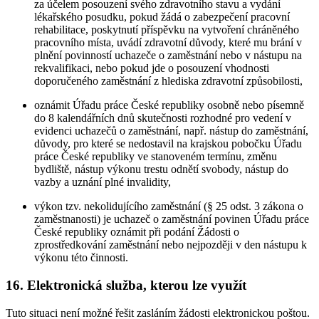
za účelem posouzení svého zdravotního stavu a vydání
lékařského posudku, pokud žádá o zabezpečení pracovní
rehabilitace, poskytnutí příspěvku na vytvoření chráněného
pracovního místa, uvádí zdravotní důvody, které mu brání v
plnění povinností uchazeče o zaměstnání nebo v nástupu na
rekvalifikaci, nebo pokud jde o posouzení vhodnosti
doporučeného zaměstnání z hlediska zdravotní způsobilosti,
oznámit Úřadu práce České republiky osobně nebo písemně
do 8 kalendářních dnů skutečnosti rozhodné pro vedení v
evidenci uchazečů o zaměstnání, např. nástup do zaměstnání,
důvody, pro které se nedostavil na krajskou pobočku Úřadu
práce České republiky ve stanoveném termínu, změnu
bydliště, nástup výkonu trestu odnětí svobody, nástup do
vazby a uznání plné invalidity,
výkon tzv. nekolidujícího zaměstnání (§ 25 odst. 3 zákona o
zaměstnanosti) je uchazeč o zaměstnání povinen Úřadu práce
České republiky oznámit při podání Žádosti o
zprostředkování zaměstnání nebo nejpozději v den nástupu k
výkonu této činnosti.
16. Elektronická služba, kterou lze využít
Tuto situaci není možné řešit zasláním žádosti elektronickou poštou.