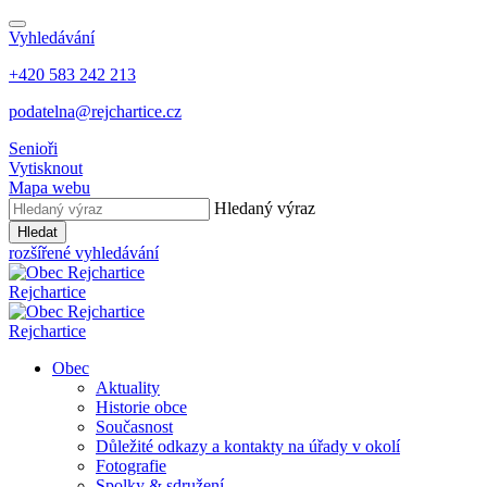
Vyhledávání
+420 583 242 213
podatelna@rejchartice.cz
Senioři
Vytisknout
Mapa webu
Hledaný výraz
Hledat
rozšířené vyhledávání
Rejchartice
Rejchartice
Obec
Aktuality
Historie obce
Současnost
Důležité odkazy a kontakty na úřady v okolí
Fotografie
Spolky & sdružení