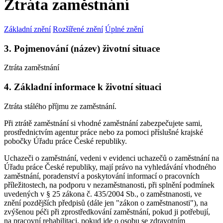
Ztráta zaměstnání
Základní znění
Rozšířené znění
Úplné znění
3. Pojmenování (název) životní situace
Ztráta zaměstnání
4. Základní informace k životní situaci
Ztráta stálého příjmu ze zaměstnání.
Při ztrátě zaměstnání si vhodné zaměstnání zabezpečujete sami,
prostřednictvím agentur práce nebo za pomoci příslušné krajské
pobočky Úřadu práce České republiky.
Uchazeči o zaměstnání, vedeni v evidenci uchazečů o zaměstnání na
Úřadu práce České republiky, mají právo na vyhledávání vhodného
zaměstnání, poradenství a poskytování informací o pracovních
příležitostech, na podporu v nezaměstnanosti, při splnění podmínek
uvedených v § 25 zákona č. 435/2004 Sb., o zaměstnanosti, ve
znění pozdějších předpisů (dále jen "zákon o zaměstnanosti"), na
zvýšenou péči při zprostředkování zaměstnání, pokud ji potřebují,
na pracovní rehabilitaci, pokud jde o osobu se zdravotním