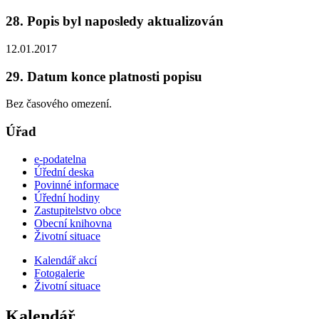
28. Popis byl naposledy aktualizován
12.01.2017
29. Datum konce platnosti popisu
Bez časového omezení.
Úřad
e-podatelna
Úřední deska
Povinné informace
Úřední hodiny
Zastupitelstvo obce
Obecní knihovna
Životní situace
Kalendář akcí
Fotogalerie
Životní situace
Kalendář