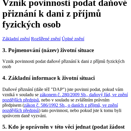
Vznik povinnosti podat daňové
přiznání k dani z příjmů
fyzických osob
Základní znění
Rozšířené znění
Úplné znění
3. Pojmenování (název) životní situace
Vznik povinnosti podat daňové přiznání k dani z příjmů fyzických
osob
4. Základní informace k životní situaci
Daňové přiznání (dále též "DAP") jste povinni podat, pokud vám
vzniká v souladu se
zákonem č. 280/2009 Sb., daňový řád, ve znění
pozdějších předpisů
, nebo v souladu se zvláštním právním
předpisem (
zákon č. 586/1992 Sb., o daních z příjmů, ve znění
pozdějších předpisů
) tato povinnost, nebo pokud jste k tomu byli
správcem daně vyzváni.
5. Kdo je oprávněn v této věci jednat (podat žádost