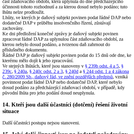
část zdaňovacího období, která uplynula do dne předcházejícího
účinnosti tohoto rozhodnutí a za kterou dosud nebylo podáno; tuto
lhůtu nelze prodloužit.
Lhůty, ve kterých je daňový subjekt povinen podat řádné DAP nebo
dodatečné DAP v průběhu insolvenčního řízení, zůstávají
zachovány.
Ke dni předložení konečné zprávy je daňový subjekt povinen
zpracovat řádné DAP za uplynulou část zdaňovacího období, za
kterou nebylo dosud podáno, a tvrzenou daň zahrnout do
příslušného dokumentu.
Řádné DAP je daňový subjekt povinen podat do 15 dnů ode dne, ke
kterému mělo dojít k jeho zpracování.
Ve stejných lhůtách, které jsou stanoveny v
§ 239b odst. 4 a 5
,
§
239c
,
§ 240a
,
§ 240c odst. 2 a 3
,
§ 240d
a
§ 244 odst. 1 a 4 zákona
č. 280/2009 Sb., daňový řád, ve znění pozdějších předpisů
, vzniká
povinnost podat řádné DAP nebo dodatečné DAP, které nebylo
dosud podáno za předcházející zdaňovací období, v případě, kdy
původní lhůta pro jeho podání dosud neuplynula.
14. Kteří jsou další účastníci (dotčení) řešení životní
situace
Další účastníci postupu nejsou stanoveni.