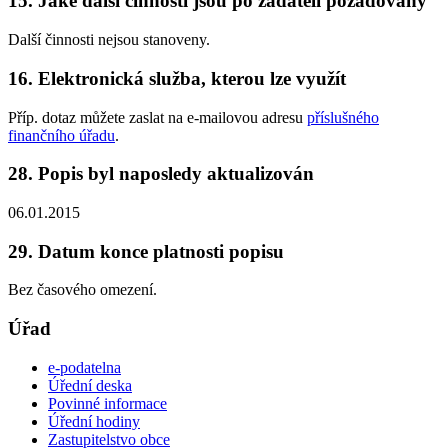
15. Jaké další činnosti jsou po žadateli požadovány
Další činnosti nejsou stanoveny.
16. Elektronická služba, kterou lze využít
Příp. dotaz můžete zaslat na e-mailovou adresu
příslušného
finančního úřadu
.
28. Popis byl naposledy aktualizován
06.01.2015
29. Datum konce platnosti popisu
Bez časového omezení.
Úřad
e-podatelna
Úřední deska
Povinné informace
Úřední hodiny
Zastupitelstvo obce