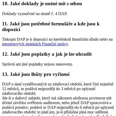
10. Jaké doklady je nutné mít s sebou
Doklady vyznačené na straně č. 4 DAP.
11. Jaké jsou potřebné formuláře a kde jsou k
dispozici
Tiskopis DAP je k dispozici na kterémkoli finančním úřadu nebo na
internetových stránkách Finanční správy
.
12. Jaké jsou poplatky a jak je lze uhradit
Správní ani jiné poplatky nejsou stanoveny.
13. Jaké jsou lhůty pro vyřízení
DAP u daní vyměřovaných za zdaňovací období, které činí nejméně
12 měsíců, se podává nejpozději do 3 měsíců po uplynutí
zdaňovacího období.
Jde-li o daňový subjekt, který má zákonem uloženou povinnost mít
účetní závěrku ověřenou auditorem, nebo jehož DAP zpracovává a
podává poradce, podává se DAP nejpozději do 6 měsíců po uplynutí
zdaňovacího období; to platí jen, je-li příslušná plná moc udělená