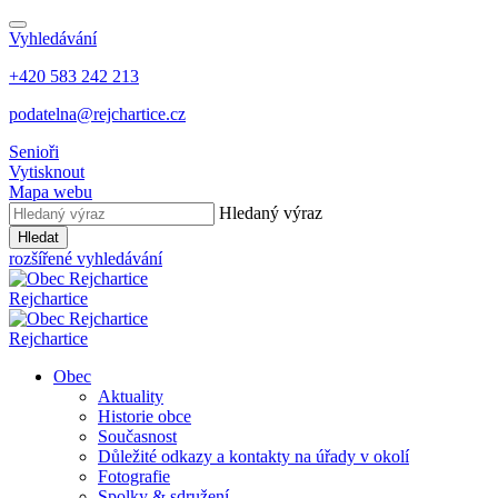
Vyhledávání
+420 583 242 213
podatelna@rejchartice.cz
Senioři
Vytisknout
Mapa webu
Hledaný výraz
Hledat
rozšířené vyhledávání
Rejchartice
Rejchartice
Obec
Aktuality
Historie obce
Současnost
Důležité odkazy a kontakty na úřady v okolí
Fotografie
Spolky & sdružení