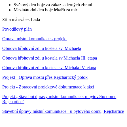
Světový den boje za zákaz jaderných zbraní
Mezinárodní den boje lékařů za mír
Zítra má svátek
Lada
Povodňový plán
Oprava místní komunikace - projekt
Obnova hřbitovní zdi u kostela sv. Michaela
Obnova hřbitovní zdi u kostela sv.Michaela III. etapa
Obnova hřbitovní zdi u kostela sv. Michala IV. etapa
Projekt - Oprava mostu přes Rejchartický potok
Projekt - Zpracovní projektové dokumentace k akci
Projekt ,,Stavební úpravy místní komunikace- u bytového domu,
Rejchartice"
Stavební úpravy místní komunikace - u bytového domu, Rejchartice