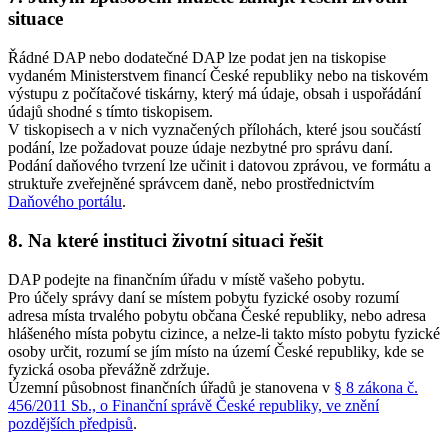
situace
Řádné DAP nebo dodatečné DAP lze podat jen na tiskopise
vydaném Ministerstvem financí České republiky nebo na tiskovém
výstupu z počítačové tiskárny, který má údaje, obsah i uspořádání
údajů shodné s tímto tiskopisem.
V tiskopisech a v nich vyznačených přílohách, které jsou součástí
podání, lze požadovat pouze údaje nezbytné pro správu daní.
Podání daňového tvrzení lze učinit i datovou zprávou, ve formátu a
struktuře zveřejněné správcem daně, nebo prostřednictvím
Daňového portálu
.
8. Na které instituci životní situaci řešit
DAP podejte na finančním úřadu v místě vašeho pobytu.
Pro účely správy daní se místem pobytu fyzické osoby rozumí
adresa místa trvalého pobytu občana České republiky, nebo adresa
hlášeného místa pobytu cizince, a nelze-li takto místo pobytu fyzické
osoby určit, rozumí se jím místo na území České republiky, kde se
fyzická osoba převážně zdržuje.
Územní působnost finančních úřadů je stanovena v
§ 8 zákona č.
456/2011 Sb., o Finanční správě České republiky, ve znění
pozdějších předpisů
.