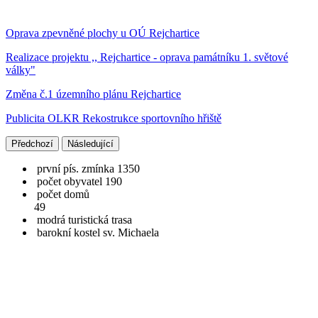
Oprava zpevněné plochy u OÚ Rejchartice
Realizace projektu ,, Rejchartice - oprava památníku 1. světové
války"
Změna č.1 územního plánu Rejchartice
Publicita OLKR Rekostrukce sportovního hřiště
Předchozí
Následující
první pís. zmínka 1350
počet obyvatel 190
počet domů
49
modrá turistická trasa
barokní kostel sv. Michaela