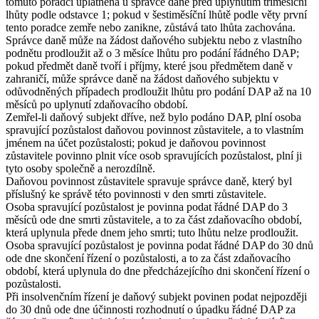
tomuto poradci uplatněna u správce daně před uplynutím tříměsíční
lhůty podle odstavce 1; pokud v šestiměsíční lhůtě podle věty první
tento poradce zemře nebo zanikne, zůstává tato lhůta zachována.
Správce daně může na žádost daňového subjektu nebo z vlastního
podnětu prodloužit až o 3 měsíce lhůtu pro podání řádného DAP;
pokud předmět daně tvoří i příjmy, které jsou předmětem daně v
zahraničí, může správce daně na žádost daňového subjektu v
odůvodněných případech prodloužit lhůtu pro podání DAP až na 10
měsíců po uplynutí zdaňovacího období.
Zemřel-li daňový subjekt dříve, než bylo podáno DAP, plní osoba
spravující pozůstalost daňovou povinnost zůstavitele, a to vlastním
jménem na účet pozůstalosti; pokud je daňovou povinnost
zůstavitele povinno plnit více osob spravujících pozůstalost, plní ji
tyto osoby společně a nerozdílně.
Daňovou povinnost zůstavitele spravuje správce daně, který byl
příslušný ke správě této povinnosti v den smrti zůstavitele.
Osoba spravující pozůstalost je povinna podat řádné DAP do 3
měsíců ode dne smrti zůstavitele, a to za část zdaňovacího období,
která uplynula přede dnem jeho smrti; tuto lhůtu nelze prodloužit.
Osoba spravující pozůstalost je povinna podat řádné DAP do 30 dnů
ode dne skončení řízení o pozůstalosti, a to za část zdaňovacího
období, která uplynula do dne předcházejícího dni skončení řízení o
pozůstalosti.
Při insolvenčním řízení je daňový subjekt povinen podat nejpozději
do 30 dnů ode dne účinnosti rozhodnutí o úpadku řádné DAP za