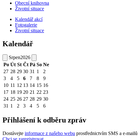
Obecní knihovna
Životní situace
Kalendář akcí
Fotogalerie
Životní situace
Kalendář
Srpen
2026
Po
Út
St
Čt
Pá
So
Ne
27
28
29
30
31
1
2
3
4
5
6
7
8
9
10
11
12
13
14
15
16
17
18
19
20
21
22
23
24
25
26
27
28
29
30
31
1
2
3
4
5
6
Přihlášení k odběru zpráv
Dostávejte
informace z našeho webu
prostřednictvím SMS a e-mailů
Chci se zaregistrovat