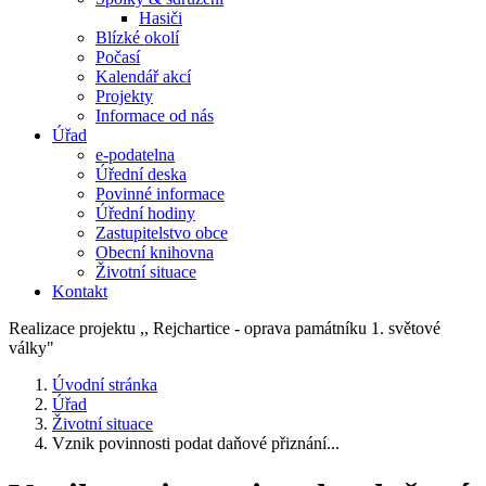
Hasiči
Blízké okolí
Počasí
Kalendář akcí
Projekty
Informace od nás
Úřad
e-podatelna
Úřední deska
Povinné informace
Úřední hodiny
Zastupitelstvo obce
Obecní knihovna
Životní situace
Kontakt
Realizace projektu ,, Rejchartice - oprava památníku 1. světové
války"
Úvodní stránka
Úřad
Životní situace
Vznik povinnosti podat daňové přiznání...