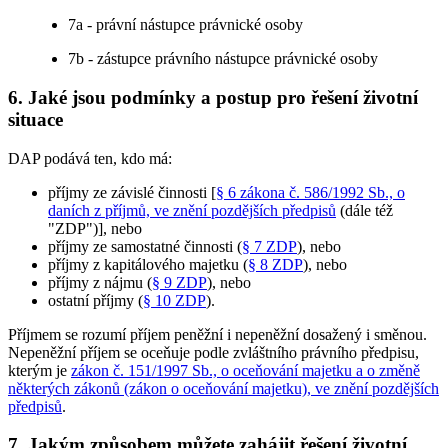
7a - právní nástupce právnické osoby
7b - zástupce právního nástupce právnické osoby
6. Jaké jsou podmínky a postup pro řešení životní
situace
DAP podává ten, kdo má:
příjmy ze závislé činnosti [
§ 6 zákona č. 586/1992 Sb., o
daních z příjmů, ve znění pozdějších předpisů
(dále též
"ZDP")], nebo
příjmy ze samostatné činnosti (
§ 7 ZDP
), nebo
příjmy z kapitálového majetku (
§ 8 ZDP
), nebo
příjmy z nájmu (
§ 9 ZDP
), nebo
ostatní příjmy (
§ 10 ZDP
).
Příjmem se rozumí příjem peněžní i nepeněžní dosažený i směnou.
Nepeněžní příjem se oceňuje podle zvláštního právního předpisu,
kterým je
zákon č. 151/1997 Sb., o oceňování majetku a o změně
některých zákonů (zákon o oceňování majetku), ve znění pozdějších
předpisů
.
7. Jakým způsobem můžete zahájit řešení životní