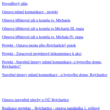
Povodňový plán
Oprava místní komunikace - projekt
Obnova hřbitovní zdi u kostela sv. Michaela
Obnova hřbitovní zdi u kostela sv.Michaela III. etapa
Obnova hřbitovní zdi u kostela sv. Michala IV. etapa
Projekt - Oprava mostu přes Rejchartický potok
Projekt - Zpracovní projektové dokumentace k akci
Projekt ,,Stavební úpravy místní komunikace- u bytového domu,
Rejchartice"
Stavební úpravy místní komunikace - u bytového domu, Rejchartice
Oprava zpevněné plochy u OÚ Rejchartice
Realizace projektu ,, Rejchartice - oprava památníku 1. světové