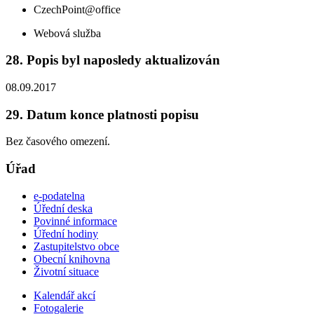
CzechPoint@office
Webová služba
28. Popis byl naposledy aktualizován
08.09.2017
29. Datum konce platnosti popisu
Bez časového omezení.
Úřad
e-podatelna
Úřední deska
Povinné informace
Úřední hodiny
Zastupitelstvo obce
Obecní knihovna
Životní situace
Kalendář akcí
Fotogalerie