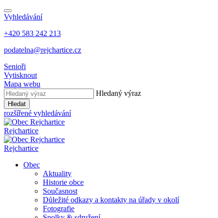
Vyhledávání
+420 583 242 213
podatelna@rejchartice.cz
Senioři
Vytisknout
Mapa webu
Hledaný výraz
Hledat
rozšířené vyhledávání
Rejchartice
Rejchartice
Obec
Aktuality
Historie obce
Současnost
Důležité odkazy a kontakty na úřady v okolí
Fotografie
Spolky & sdružení