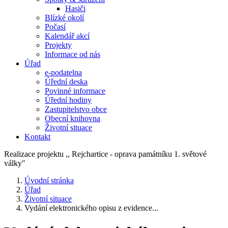
Hasiči
Blízké okolí
Počasí
Kalendář akcí
Projekty
Informace od nás
Úřad
e-podatelna
Úřední deska
Povinné informace
Úřední hodiny
Zastupitelstvo obce
Obecní knihovna
Životní situace
Kontakt
Realizace projektu ,, Rejchartice - oprava památníku 1. světové
války"
Úvodní stránka
Úřad
Životní situace
Vydání elektronického opisu z evidence...