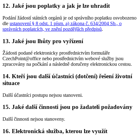
12. Jaké jsou poplatky a jak je lze uhradit
Podání žádostí státních orgánů je od správního poplatku osvobozeno
dle
ustanovení § 8 odst. 1 písm. a) zákona č. 634/2004 Sb., o
správních poplatcích, ve znění pozdějších předpisů
.
13. Jaké jsou lhůty pro vyřízení
Žádosti podané elektronicky prostřednictvím formuláře
CzechPoint@office nebo prostřednictvím webové služby jsou
zpracovány na počkání a následně doručeny elektronickou cestou.
14. Kteří jsou další účastníci (dotčení) řešení životní
situace
Další účastníci postupu nejsou stanoveni.
15. Jaké další činnosti jsou po žadateli požadovány
Další činnosti nejsou stanoveny.
16. Elektronická služba, kterou lze využít