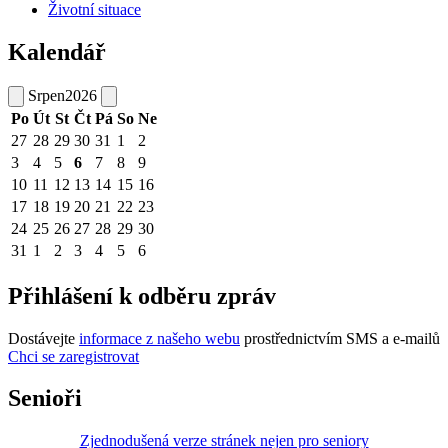
Životní situace
Kalendář
Srpen
2026
Po
Út
St
Čt
Pá
So
Ne
27
28
29
30
31
1
2
3
4
5
6
7
8
9
10
11
12
13
14
15
16
17
18
19
20
21
22
23
24
25
26
27
28
29
30
31
1
2
3
4
5
6
Přihlášení k odběru zpráv
Dostávejte
informace z našeho webu
prostřednictvím SMS a e-mailů
Chci se zaregistrovat
Senioři
Zjednodušená verze stránek nejen pro seniory