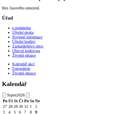
Bez časového omezení.
Úřad
e-podatelna
Úřední deska
Povinné informace
Úřední hodiny
Zastupitelstvo obce
Obecní knihovna
Životní situace
Kalendář akcí
Fotogalerie
Životní situace
Kalendář
Srpen
2026
Po
Út
St
Čt
Pá
So
Ne
27
28
29
30
31
1
2
3
4
5
6
7
8
9