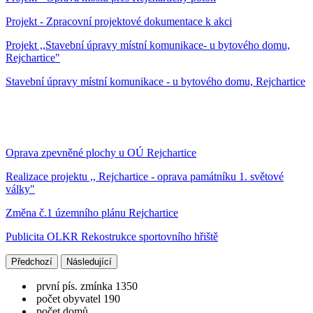
Projekt - Zpracovní projektové dokumentace k akci
Projekt ,,Stavební úpravy místní komunikace- u bytového domu,
Rejchartice"
Stavební úpravy místní komunikace - u bytového domu, Rejchartice
Oprava zpevněné plochy u OÚ Rejchartice
Realizace projektu ,, Rejchartice - oprava památníku 1. světové
války"
Změna č.1 územního plánu Rejchartice
Publicita OLKR Rekostrukce sportovního hřiště
Předchozí
Následující
první pís. zmínka 1350
počet obyvatel 190
počet domů