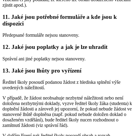
zjistit apod.).
11. Jaké jsou potřebné formuláře a kde jsou k
dispozici
Předepsané formuláře nejsou stanoveny.
12. Jaké jsou poplatky a jak je lze uhradit
Správní ani jiné poplatky nejsou stanoveny.
13. Jaké jsou lhůty pro vyřízení
Ředitel školy posoudí podanou žádost z hlediska splnění výše
uvedených náležitostí.
V případě, že žádost neobsahuje nezbytné náležitosti nebo není
doložena nezbytnými doklady, vyzve ředitel školy žáka (studenta) k
doplnění žádosti a zároveň jej upozorní, že pokud nebude žádost ve
stanovené lhůtě doplněna (např. pokud nebude doložen doklad o
dosaženém vzdělání), bude ředitel školy nucen rozhodnout o
zamítnutí žádosti (viz správní řád).
V dalším řízení pak ředitel školy posoudí obsah a rozsah