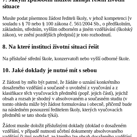
situace
Musíte podat písemnou žádost řediteli školy, v jehož kompetenci [v
souladu s § 70 nebo § 100 zákona č. 561/2004 Sb., o předškolním,
základním, středním, vyšším odborném a jiném vzdělávání (školský
zákon), ve znění pozdějších předpisů] je toto rozhodnutí.
8. Na které instituci životní situaci řešit
Na příslušné střední škole, konzervatoři nebo vyšší odborné škole.
10. Jaké doklady je nutné mít s sebou
Z žádosti by mělo být patrné, že žádáte o uznání konkrétního
dosaženého vzdělání a současně o uvolnění z vyučování a z
klasifikace těch vyučovacích předmětů (popř. jejich částí), jejichž
obsah a rozsah je shodný v absolvovaném a současném studiu (v
tomto ohledu může být žádost formulována i obecně, přičemž bude
na následném posouzení ředitelem školy, kterých vyučovacích
předmětů se tato shoda týká).
Žádost musíte doložit příslušnými doklady (doklad o dosaženém
vzdělání, v případě nutnosti učební dokumenty absolvovaného
vzdělání či jiný podklad, ze kterého lze obsah dosaženého vzdělání