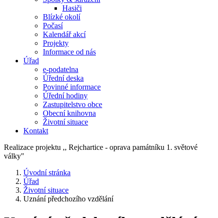
Hasiči
Blízké okolí
Počasí
Kalendář akcí
Projekty
Informace od nás
Úřad
e-podatelna
Úřední deska
Povinné informace
Úřední hodiny
Zastupitelstvo obce
Obecní knihovna
Životní situace
Kontakt
Realizace projektu ,, Rejchartice - oprava památníku 1. světové
války"
Úvodní stránka
Úřad
Životní situace
Uznání předchozího vzdělání