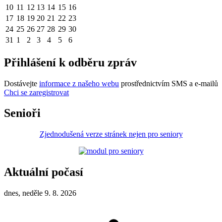
10
11
12
13
14
15
16
17
18
19
20
21
22
23
24
25
26
27
28
29
30
31
1
2
3
4
5
6
Přihlášení k odběru zpráv
Dostávejte
informace z našeho webu
prostřednictvím SMS a e-mailů
Chci se zaregistrovat
Senioři
Zjednodušená verze stránek nejen pro seniory
Aktuální počasí
dnes, neděle 9. 8. 2026