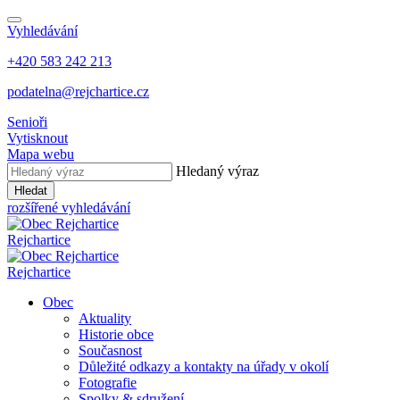
Vyhledávání
+420 583 242 213
podatelna@rejchartice.cz
Senioři
Vytisknout
Mapa webu
Hledaný výraz
Hledat
rozšířené vyhledávání
Rejchartice
Rejchartice
Obec
Aktuality
Historie obce
Současnost
Důležité odkazy a kontakty na úřady v okolí
Fotografie
Spolky & sdružení