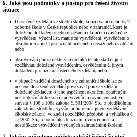
6. Jaké jsou podmínky a postup pro řešení životní
situace
Ukončené vzdělání ve střední škole, konzervatoři nebo vyšší
odborné škole v České republice nebo v zahraničí, které je
doloženo dokladem o jeho úspěšném ukončení (závěrečné
vysvědčení, výuční list, maturitní vysvědčení, vysvědčení o
absolutoriu apod.) pro uznání uceleného dosaženého vzdělání,
nebo
absolvování pouze některých ročníků těchto škol či jiné
vzdělávání doložené vysvědčením, osvědčením či jiným
dokladem pro uznání částečného vzdělání, nebo
v případě vzdělání dosaženého v zahraniční škole lze za
ucelené dosažené vzdělání považovat pouze vzdělání
doložené dokladem o jeho úspěšném ukončení opatřeným
nostrifikační doložkou či potvrzením o rovnocennosti ve
smyslu § 108 a 108a zákona č. 561/2004 Sb., o předškolním,
základním, středním, vyšším odborném a jiném vzdělávání
(školský zákon), ve znění pozdějších předpisů, a vyhláškou č.
12/2005 Sb., o podmínkách uznání rovnocennosti a
nostrifikace vysvědčení vydaných zahraničními školami.
7. Jakým způsobem můžete zahájit řešení životní