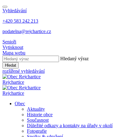
Vyhledávání
+420 583 242 213
podatelna@rejchartice.cz
Senioři
Vytisknout
Mapa webu
Hledaný výraz
Hledat
rozšířené vyhledávání
Rejchartice
Rejchartice
Obec
Aktuality
Historie obce
Současnost
Důležité odkazy a kontakty na úřady v okolí
Fotografie
Spolky & sdružení