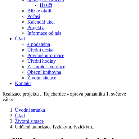
Hasiči
Blízké okolí
Počasí
Kalendář akcí
Projekty
Informace od nás
Úřad
e-podatelna
Úřední deska
Povinné informace
Úřední hodiny
Zastupitelstvo obce
Obecní knihovna
Životní situace
Kontakt
Realizace projektu ,, Rejchartice - oprava památníku 1. světové
války"
Úvodní stránka
Úřad
Životní situace
Udělení autorizace fyzickým, fyzickým...