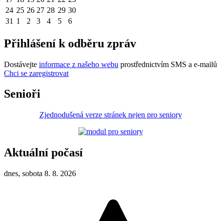
24
25
26
27
28
29
30
31
1
2
3
4
5
6
Přihlášení k odběru zpráv
Dostávejte
informace z našeho webu
prostřednictvím SMS a e-mailů
Chci se zaregistrovat
Senioři
Zjednodušená verze stránek nejen pro seniory
Aktuální počasí
dnes, sobota 8. 8. 2026