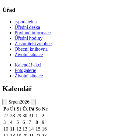
Úřad
e-podatelna
Úřední deska
Povinné informace
Úřední hodiny
Zastupitelstvo obce
Obecní knihovna
Životní situace
Kalendář akcí
Fotogalerie
Životní situace
Kalendář
Srpen
2026
Po
Út
St
Čt
Pá
So
Ne
27
28
29
30
31
1
2
3
4
5
6
7
8
9
10
11
12
13
14
15
16
17
18
19
20
21
22
23