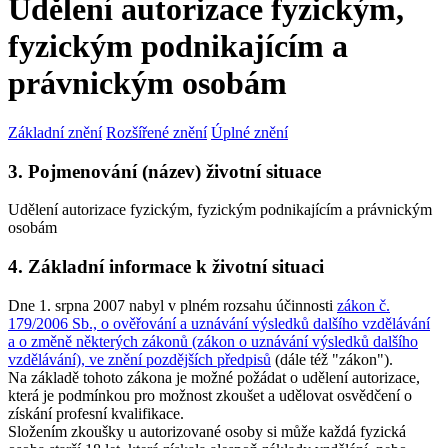
Udělení autorizace fyzickým,
fyzickým podnikajícím a
právnickým osobám
Základní znění
Rozšířené znění
Úplné znění
3. Pojmenování (název) životní situace
Udělení autorizace fyzickým, fyzickým podnikajícím a právnickým
osobám
4. Základní informace k životní situaci
Dne 1. srpna 2007 nabyl v plném rozsahu účinnosti
zákon č.
179/2006 Sb., o ověřování a uznávání výsledků dalšího vzdělávání
a o změně některých zákonů (zákon o uznávání výsledků dalšího
vzdělávání), ve znění pozdějších předpisů
(dále též "zákon").
Na základě tohoto zákona je možné požádat o udělení autorizace,
která je podmínkou pro možnost zkoušet a udělovat osvědčení o
získání profesní kvalifikace.
Složením zkoušky u autorizované osoby si může každá fyzická