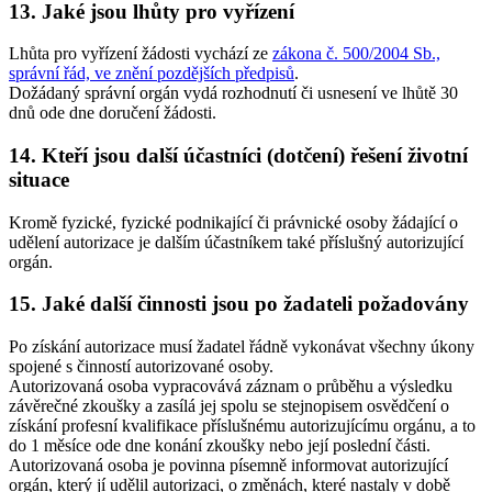
13. Jaké jsou lhůty pro vyřízení
Lhůta pro vyřízení žádosti vychází ze
zákona č. 500/2004 Sb.,
správní řád, ve znění pozdějších předpisů
.
Dožádaný správní orgán vydá rozhodnutí či usnesení ve lhůtě 30
dnů ode dne doručení žádosti.
14. Kteří jsou další účastníci (dotčení) řešení životní
situace
Kromě fyzické, fyzické podnikající či právnické osoby žádající o
udělení autorizace je dalším účastníkem také příslušný autorizující
orgán.
15. Jaké další činnosti jsou po žadateli požadovány
Po získání autorizace musí žadatel řádně vykonávat všechny úkony
spojené s činností autorizované osoby.
Autorizovaná osoba vypracovává záznam o průběhu a výsledku
závěrečné zkoušky a zasílá jej spolu se stejnopisem osvědčení o
získání profesní kvalifikace příslušnému autorizujícímu orgánu, a to
do 1 měsíce ode dne konání zkoušky nebo její poslední části.
Autorizovaná osoba je povinna písemně informovat autorizující
orgán, který jí udělil autorizaci, o změnách, které nastaly v době