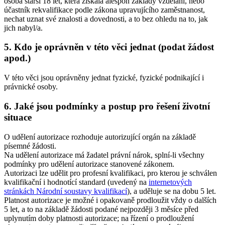
osoba starší 18 let, která získala alespoň základy vzdělání, nebo
účastník rekvalifikace podle zákona upravujícího zaměstnanost,
nechat uznat své znalosti a dovednosti, a to bez ohledu na to, jak
jich nabyl/a.
5. Kdo je oprávněn v této věci jednat (podat žádost
apod.)
V této věci jsou oprávněny jednat fyzické, fyzické podnikající i
právnické osoby.
6. Jaké jsou podmínky a postup pro řešení životní
situace
O udělení autorizace rozhoduje autorizující orgán na základě
písemné žádosti.
Na udělení autorizace má žadatel právní nárok, splní-li všechny
podmínky pro udělení autorizace stanovené zákonem.
Autorizaci lze udělit pro profesní kvalifikaci, pro kterou je schválen
kvalifikační i hodnotící standard (uvedený na
internetových
stránkách Národní soustavy kvalifikací
), a uděluje se na dobu 5 let.
Platnost autorizace je možné i opakovaně prodloužit vždy o dalších
5 let, a to na základě žádosti podané nejpozději 3 měsíce před
uplynutím doby platnosti autorizace; na řízení o prodloužení