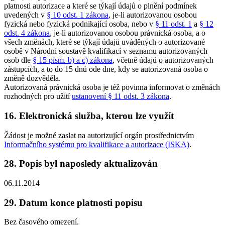
platnosti autorizace a které se týkají údajů o plnění podmínek
uvedených v
§ 10 odst. 1 zákona
, je-li autorizovanou osobou
fyzická nebo fyzická podnikající osoba, nebo v
§ 11 odst. 1
a
§ 12
odst. 4 zákona
, je-li autorizovanou osobou právnická osoba, a o
všech změnách, které se týkají údajů uváděných o autorizované
osobě v Národní soustavě kvalifikací v seznamu autorizovaných
osob dle
§ 15 písm. b) a c) zákona
, včetně údajů o autorizovaných
zástupcích, a to do 15 dnů ode dne, kdy se autorizovaná osoba o
změně dozvěděla.
Autorizovaná právnická osoba je též povinna informovat o změnách
rozhodných pro užití
ustanovení § 11 odst. 3 zákona
.
16. Elektronická služba, kterou lze využít
Žádost je možné zaslat na autorizující orgán prostřednictvím
Informačního systému pro kvalifikace a autorizace (ISKA)
.
28. Popis byl naposledy aktualizován
06.11.2014
29. Datum konce platnosti popisu
Bez časového omezení.