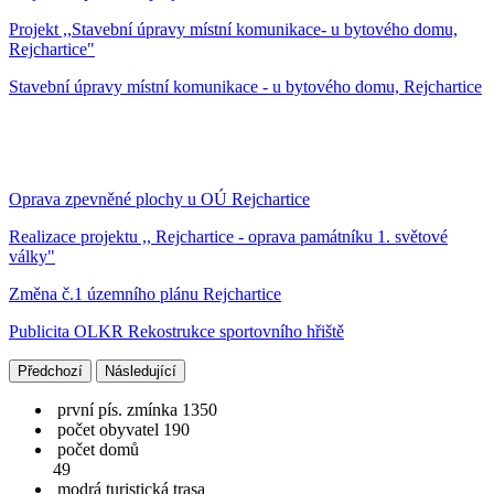
Projekt ,,Stavební úpravy místní komunikace- u bytového domu,
Rejchartice"
Stavební úpravy místní komunikace - u bytového domu, Rejchartice
Oprava zpevněné plochy u OÚ Rejchartice
Realizace projektu ,, Rejchartice - oprava památníku 1. světové
války"
Změna č.1 územního plánu Rejchartice
Publicita OLKR Rekostrukce sportovního hřiště
Předchozí
Následující
první pís. zmínka 1350
počet obyvatel 190
počet domů
49
modrá turistická trasa