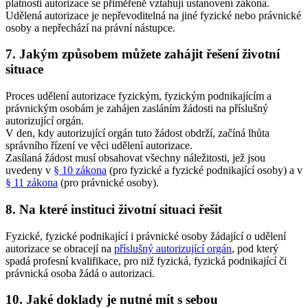
platnosti autorizace se přiměřeně vztahují ustanovení zákona.
Udělená autorizace je nepřevoditelná na jiné fyzické nebo právnické
osoby a nepřechází na právní nástupce.
7. Jakým způsobem můžete zahájit řešení životní
situace
Proces udělení autorizace fyzickým, fyzickým podnikajícím a
právnickým osobám je zahájen zasláním žádosti na příslušný
autorizující orgán.
V den, kdy autorizující orgán tuto žádost obdrží, začíná lhůta
správního řízení ve věci udělení autorizace.
Zasílaná žádost musí obsahovat všechny náležitosti, jež jsou
uvedeny v
§ 10 zákona
(pro fyzické a fyzické podnikající osoby) a v
§ 11 zákona
(pro právnické osoby).
8. Na které instituci životní situaci řešit
Fyzické, fyzické podnikající i právnické osoby žádající o udělení
autorizace se obracejí na
příslušný autorizující orgán
, pod který
spadá profesní kvalifikace, pro niž fyzická, fyzická podnikající či
právnická osoba žádá o autorizaci.
10. Jaké doklady je nutné mít s sebou