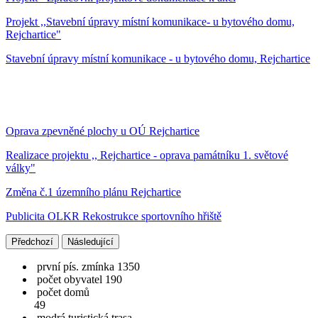
Projekt ,,Stavební úpravy místní komunikace- u bytového domu,
Rejchartice"
Stavební úpravy místní komunikace - u bytového domu, Rejchartice
Oprava zpevněné plochy u OÚ Rejchartice
Realizace projektu ,, Rejchartice - oprava památníku 1. světové
války"
Změna č.1 územního plánu Rejchartice
Publicita OLKR Rekostrukce sportovního hřiště
Předchozí
Následující
první pís. zmínka 1350
počet obyvatel 190
počet domů
49
modrá turistická trasa