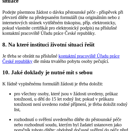
situace
Podejte písemnou žádost o dávku pěstounské péče - příspěvek při
převzetí dítěte na předepsaném formuláři (na originálním nebo z
internetových stránek vytištěném tiskopisu, příp. elektronicky,
pokud vlastníte certifikát pro elektronický podpis) na příslušné
kontaktní pracoviště Úřadu práce České republiky.
8. Na které instituci životní situaci řešit
Je třeba se obrátit na příslušné
kontaktní pracoviště Úřadu práce
České republiky
dle místa trvalého pobytu osoby pečující.
10. Jaké doklady je nutné mít s sebou
K řádně vyplněnému formuláři žádosti je třeba doložit:
pro všechny osoby, které jsou v žádosti uvedeny, průkaz
totožnosti, u dětí do 15 let rodný list; pokud v průkazu
totožnosti není uvedeno rodné příjmení, je třeba doložit rodný
list,
rozhodnutí o svěření uvedeného dítěte do pěstounské péče
nebo rozhodnutí soudu, kterým byl žadatel ustanoven jako
poručník tohoto dítěte; obdobně dočasné svěření do péče před