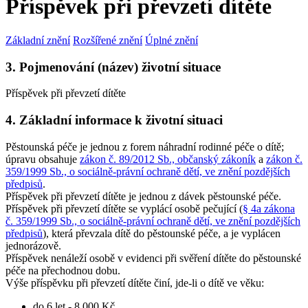
Příspěvek při převzetí dítěte
Základní znění
Rozšířené znění
Úplné znění
3. Pojmenování (název) životní situace
Příspěvek při převzetí dítěte
4. Základní informace k životní situaci
Pěstounská péče je jednou z forem náhradní rodinné péče o dítě;
úpravu obsahuje
zákon č. 89/2012 Sb., občanský zákoník
a
zákon č.
359/1999 Sb., o sociálně-právní ochraně dětí, ve znění pozdějších
předpisů
.
Příspěvek při převzetí dítěte je jednou z dávek pěstounské péče.
Příspěvek při převzetí dítěte se vyplácí osobě pečující (
§ 4a zákona
č. 359/1999 Sb., o sociálně-právní ochraně dětí, ve znění pozdějších
předpisů
), která převzala dítě do pěstounské péče, a je vyplácen
jednorázově.
Příspěvek nenáleží osobě v evidenci při svěření dítěte do pěstounské
péče na přechodnou dobu.
Výše příspěvku při převzetí dítěte činí, jde-li o dítě ve věku:
do 6 let - 8 000 Kč,