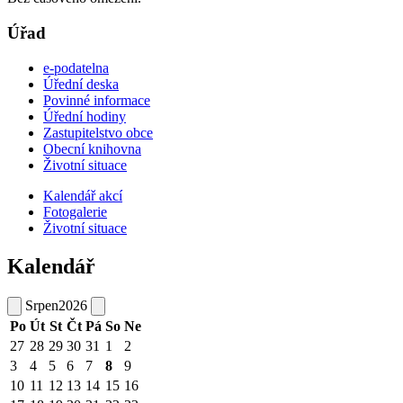
Úřad
e-podatelna
Úřední deska
Povinné informace
Úřední hodiny
Zastupitelstvo obce
Obecní knihovna
Životní situace
Kalendář akcí
Fotogalerie
Životní situace
Kalendář
Srpen
2026
Po
Út
St
Čt
Pá
So
Ne
27
28
29
30
31
1
2
3
4
5
6
7
8
9
10
11
12
13
14
15
16