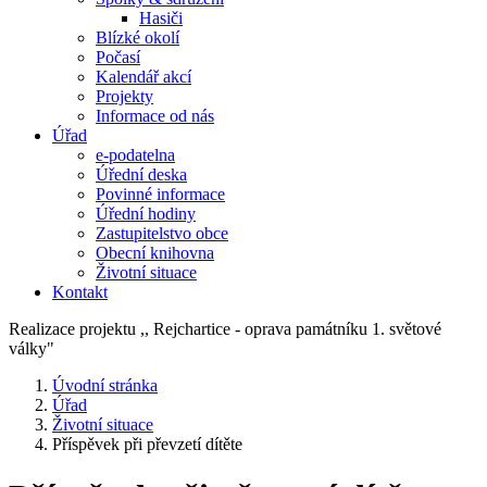
Hasiči
Blízké okolí
Počasí
Kalendář akcí
Projekty
Informace od nás
Úřad
e-podatelna
Úřední deska
Povinné informace
Úřední hodiny
Zastupitelstvo obce
Obecní knihovna
Životní situace
Kontakt
Realizace projektu ,, Rejchartice - oprava památníku 1. světové
války"
Úvodní stránka
Úřad
Životní situace
Příspěvek při převzetí dítěte