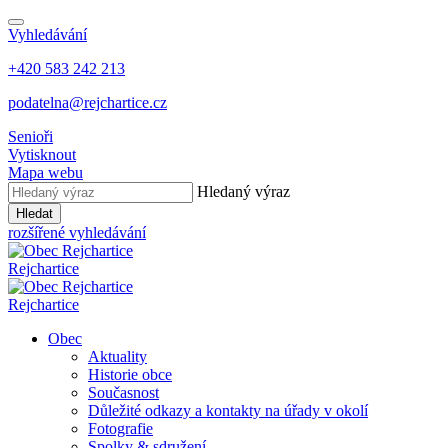
Vyhledávání
+420 583 242 213
podatelna@rejchartice.cz
Senioři
Vytisknout
Mapa webu
Hledaný výraz
Hledat
rozšířené vyhledávání
Rejchartice
Rejchartice
Obec
Aktuality
Historie obce
Současnost
Důležité odkazy a kontakty na úřady v okolí
Fotografie
Spolky & sdružení