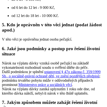
od 6 let do 12 let - 9 000 Kč,
od 12 let do 18 let - 10 000 Kč.
5. Kdo je oprávněn v této věci jednat (podat žádost
apod.)
V této věci je oprávněna jednat osoba pečující.
6. Jaké jsou podmínky a postup pro řešení životní
situace
Nárok na výplatu dávky vzniká osobě pečující na základě
vykonatelnosti rozhodnutí soudu o svěření dítěte do péče.
Další podmínkou je splnění
ustanovení § 47o zákona č. 359/1999
Sb., o sociálně-právní ochraně dětí, ve znění pozdějších předpisů
;
podmínku trvalého pobytu může v odůvodněných případech
prominout
Ministerstvo práce a sociálních věcí
.
Nárok na výplatu dávky zaniká uplynutím 1 roku ode dne, od
kterého dávka náleží, nebyl-li nárok v této lhůtě uplatněn.
7. Jakým způsobem můžete zahájit řešení životní