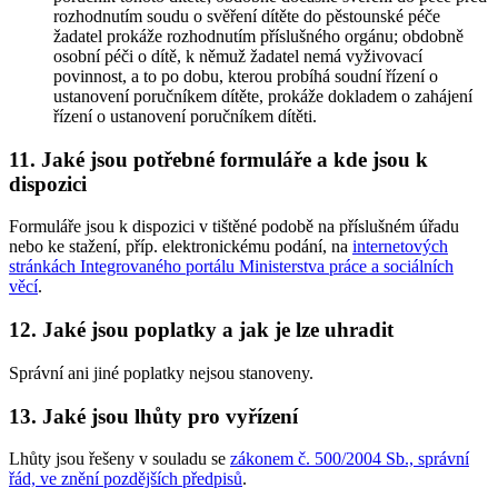
rozhodnutím soudu o svěření dítěte do pěstounské péče
žadatel prokáže rozhodnutím příslušného orgánu; obdobně
osobní péči o dítě, k němuž žadatel nemá vyživovací
povinnost, a to po dobu, kterou probíhá soudní řízení o
ustanovení poručníkem dítěte, prokáže dokladem o zahájení
řízení o ustanovení poručníkem dítěti.
11. Jaké jsou potřebné formuláře a kde jsou k
dispozici
Formuláře jsou k dispozici v tištěné podobě na příslušném úřadu
nebo ke stažení, příp. elektronickému podání, na
internetových
stránkách Integrovaného portálu Ministerstva práce a sociálních
věcí
.
12. Jaké jsou poplatky a jak je lze uhradit
Správní ani jiné poplatky nejsou stanoveny.
13. Jaké jsou lhůty pro vyřízení
Lhůty jsou řešeny v souladu se
zákonem č. 500/2004 Sb., správní
řád, ve znění pozdějších předpisů
.