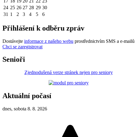
17
18
19
20
21
22
23
24
25
26
27
28
29
30
31
1
2
3
4
5
6
Přihlášení k odběru zpráv
Dostávejte
informace z našeho webu
prostřednictvím SMS a e-mailů
Chci se zaregistrovat
Senioři
Zjednodušená verze stránek nejen pro seniory
Aktuální počasí
dnes, sobota 8. 8. 2026