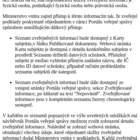
fyzická osoba, podnikající fyzická osoba nebo právnická osoba.
Ministerstvo vnitra zajistí přístup k těmto informacím tak, že zveřejní
podklady poskytnuté objednatelem v rámci Portálu veřejné správy
způsobem umožňujícím dálkový přístup:
Seznam zveřejněných informací bude dostupný z Karty
subjektu,v řádku Publikované dokumenty. Webová stránka
Karta subjektu je dostupná z detailu konkrétního subjektu v
prostředí Seznamu držitelů datových schránek. Příslušný
subjekt je možno vyhledat přímým zadáním názvu, dle IČ
nebo ID datové schránky, případně ručním prohledáním
seznamu subjektů dle kategorií.
Seznam zveřejněných informací bude dále dostupný ze
vstupní stránky Portálu veřejné správy, sekce Zveřejňované
informace, po kliknutí na text "Nepovinně". Zveřejňované
informace jsou v kompletním seznamu řazeny chronologicky
sestupně.
V každém ze seznamů popsaných ve výše uvedených odrážkách má
návštěvník Portálu veřejné správy možnost zvolit zobrazení detailu
zveřejněné informace. Následně se zobrazí webová stránka,
obsahující všechny údaje, které objednatel služby zveřejnění
informací dodal Ministerstvu vnitra v podkladech. Každá zveřejněná