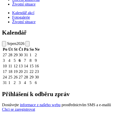
Životní situace
Kalendář akcí
Fotogalerie
Životní situace
Kalendář
Srpen
2026
Po
Út
St
Čt
Pá
So
Ne
27
28
29
30
31
1
2
3
4
5
6
7
8
9
10
11
12
13
14
15
16
17
18
19
20
21
22
23
24
25
26
27
28
29
30
31
1
2
3
4
5
6
Přihlášení k odběru zpráv
Dostávejte
informace z našeho webu
prostřednictvím SMS a e-mailů
Chci se zaregistrovat