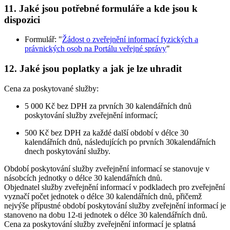
11. Jaké jsou potřebné formuláře a kde jsou k
dispozici
Formulář: "
Žádost o zveřejnění informací fyzických a
právnických osob na Portálu veřejné správy
"
12. Jaké jsou poplatky a jak je lze uhradit
Cena za poskytované služby:
5 000 Kč bez DPH za prvních 30 kalendářních dnů
poskytování služby zveřejnění informací;
500 Kč bez DPH za každé další období v délce 30
kalendářních dnů, následujících po prvních 30kalendářních
dnech poskytování služby.
Období poskytování služby zveřejnění informací se stanovuje v
násobcích jednotky o délce 30 kalendářních dnů.
Objednatel služby zveřejnění informací v podkladech pro zveřejnění
vyznačí počet jednotek o délce 30 kalendářních dnů, přičemž
nejvýše přípustné období poskytování služby zveřejnění informací je
stanoveno na dobu 12-ti jednotek o délce 30 kalendářních dnů.
Cena za poskytování služby zveřejnění informací je splatná