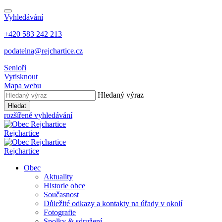
Vyhledávání
+420 583 242 213
podatelna@rejchartice.cz
Senioři
Vytisknout
Mapa webu
Hledaný výraz
Hledat
rozšířené vyhledávání
Rejchartice
Rejchartice
Obec
Aktuality
Historie obce
Současnost
Důležité odkazy a kontakty na úřady v okolí
Fotografie
Spolky & sdružení