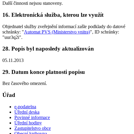
Další činnosti nejsou stanoveny.
16. Elektronická služba, kterou lze využít
Objednatel služby zveřejnění informací zašle podklady do datové
schránky: "
Automat PVS (Ministerstvo vnitra)
", ID schránky:
"uur3q2i".
28. Popis byl naposledy aktualizován
05.11.2013
29. Datum konce platnosti popisu
Bez časového omezení.
Úřad
e-podatelna
Úřední deska
Povinné informace
Úřední hodiny
Zastupitelstvo obce
Obecní knihovna