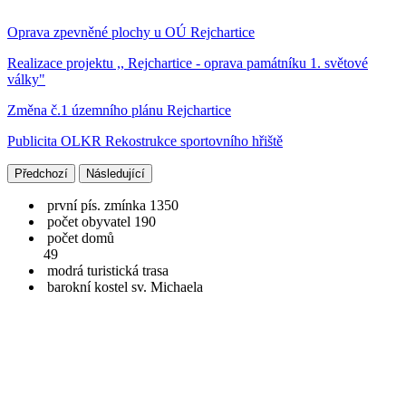
Oprava zpevněné plochy u OÚ Rejchartice
Realizace projektu ,, Rejchartice - oprava památníku 1. světové
války"
Změna č.1 územního plánu Rejchartice
Publicita OLKR Rekostrukce sportovního hřiště
Předchozí
Následující
první pís. zmínka 1350
počet obyvatel 190
počet domů
49
modrá turistická trasa
barokní kostel sv. Michaela