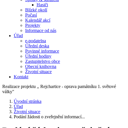
Hasiči
Blízké okolí
Počasí
Kalendář akcí
Projekty
Informace od nás
Úřad
e-podatelna
Úřední deska
Povinné informace
Úřední hodiny
Zastupitelstvo obce
Obecní knihovna
Životní situace
Kontakt
Realizace projektu ,, Rejchartice - oprava památníku 1. světové
války"
Úvodní stránka
Úřad
Životní situace
Podání žádosti o zveřejnění informací...