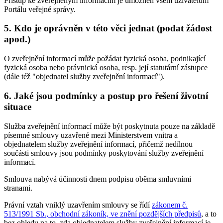
Přístup ke zveřejněným informacím je umožněn všem uživatelům
Portálu veřejné správy.
5. Kdo je oprávněn v této věci jednat (podat žádost
apod.)
O zveřejnění informací může požádat fyzická osoba, podnikající
fyzická osoba nebo právnická osoba, resp. její statutární zástupce
(dále též "objednatel služby zveřejnění informací").
6. Jaké jsou podmínky a postup pro řešení životní
situace
Služba zveřejnění informací může být poskytnuta pouze na základě
písemné smlouvy uzavřené mezi Ministerstvem vnitra a
objednatelem služby zveřejnění informací, přičemž nedílnou
součásti smlouvy jsou podmínky poskytování služby zveřejnění
informací.
Smlouva nabývá účinnosti dnem podpisu oběma smluvními
stranami.
Právní vztah vniklý uzavřením smlouvy se řídí
zákonem č.
513/1991 Sb., obchodní zákoník, ve znění pozdějších předpisů
, a to
bez ohledu na to, zda objednatelem služby zveřejnění informací je