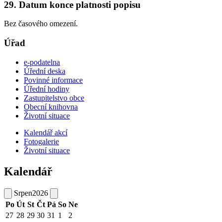
29. Datum konce platnosti popisu
Bez časového omezení.
Úřad
e-podatelna
Úřední deska
Povinné informace
Úřední hodiny
Zastupitelstvo obce
Obecní knihovna
Životní situace
Kalendář akcí
Fotogalerie
Životní situace
Kalendář
Srpen
2026
Po
Út
St
Čt
Pá
So
Ne
27
28
29
30
31
1
2