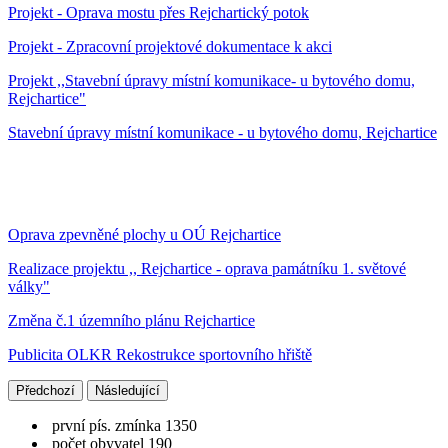
Projekt - Oprava mostu přes Rejchartický potok
Projekt - Zpracovní projektové dokumentace k akci
Projekt ,,Stavební úpravy místní komunikace- u bytového domu,
Rejchartice"
Stavební úpravy místní komunikace - u bytového domu, Rejchartice
Oprava zpevněné plochy u OÚ Rejchartice
Realizace projektu ,, Rejchartice - oprava památníku 1. světové
války"
Změna č.1 územního plánu Rejchartice
Publicita OLKR Rekostrukce sportovního hřiště
Předchozí
Následující
první pís. zmínka 1350
počet obyvatel 190