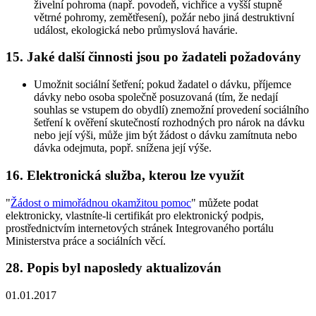
živelní pohroma (např. povodeň, vichřice a vyšší stupně
větrné pohromy, zemětřesení), požár nebo jiná destruktivní
událost, ekologická nebo průmyslová havárie.
15. Jaké další činnosti jsou po žadateli požadovány
Umožnit sociální šetření; pokud žadatel o dávku, příjemce
dávky nebo osoba společně posuzovaná (tím, že nedají
souhlas se vstupem do obydlí) znemožní provedení sociálního
šetření k ověření skutečností rozhodných pro nárok na dávku
nebo její výši, může jim být žádost o dávku zamítnuta nebo
dávka odejmuta, popř. snížena její výše.
16. Elektronická služba, kterou lze využít
"
Žádost o mimořádnou okamžitou pomoc
" můžete podat
elektronicky, vlastníte-li certifikát pro elektronický podpis,
prostřednictvím internetových stránek Integrovaného portálu
Ministerstva práce a sociálních věcí.
28. Popis byl naposledy aktualizován
01.01.2017