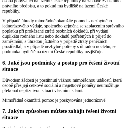
osoba pobývající na území České republiky na základě zvláštního
právního předpisu, a to pokud má bydliště na území České
republiky.
V případě úhrady mimořádné okamžité pomoci - nezbytného
jednorázového výdaje, spojeného zejména se zaplacením správního
poplatku při prokázané ztrátě osobních dokladů, při vydání
duplikátu rodného listu nebo dokladů potřebných k přijetí do
zaměstnání, s úhradou jízdného v případě ztráty peněžních
prostředků, a v případě nezbytné potřeby s úhradou noclehu, se
podmínka bydliště na území České republiky nezjišťuje.
6. Jaké jsou podmínky a postup pro řešení životní
situace
Důvodem žádosti je postihnutí vážnou mimořádnou událostí, která
osobě přes její celkové sociální a majetkové poměry neumožňuje
překonat nepříznivou situaci vlastními silami.
Mimořádná okamžitá pomoc je poskytována jednorázově.
7. Jakým způsobem můžete zahájit řešení životní
situace