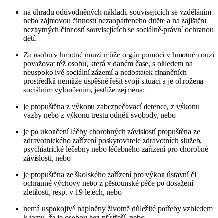
na úhradu odůvodněných nákladů souvisejících se vzděláním
nebo zájmovou činností nezaopatřeného dítěte a na zajištění
nezbytných činností souvisejících se sociálně-právní ochranou
dětí.
Za osobu v hmotné nouzi může orgán pomoci v hmotné nouzi
považovat též osobu, která v daném čase, s ohledem na
neuspokojivé sociální zázemí a nedostatek finančních
prostředků nemůže úspěšně řešit svoji situaci a je ohrožena
sociálním vyloučením, jestliže zejména:
je propuštěna z výkonu zabezpečovací detence, z výkonu
vazby nebo z výkonu trestu odnětí svobody, nebo
je po ukončení léčby chorobných závislostí propuštěna ze
zdravotnického zařízení poskytovatele zdravotních služeb,
psychiatrické léčebny nebo léčebného zařízení pro chorobné
závislosti, nebo
je propuštěna ze školského zařízení pro výkon ústavní či
ochranné výchovy nebo z pěstounské péče po dosažení
zletilosti, resp. v 19 letech, nebo
nemá uspokojivě naplněny životně důležité potřeby vzhledem
k tomu, že je osobou bez přístřeší, nebo