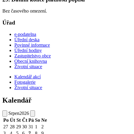
Bez časového omezení.
Úřad
e-podatelna
Úřední deska
Povinné informace
Úřední hodiny
Zastupitelstvo obce
Obecní knihovna
Životní situace
Kalendář akcí
Fotogalerie
Životní situace
Kalendář
Srpen
2026
Po
Út
St
Čt
Pá
So
Ne
27
28
29
30
31
1
2
3
4
5
6
7
8
9