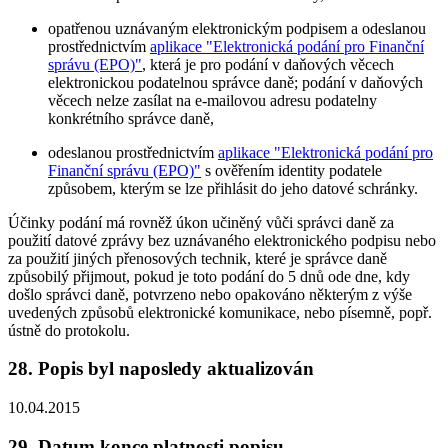
opatřenou uznávaným elektronickým podpisem a odeslanou
prostřednictvím
aplikace "Elektronická podání pro Finanční
správu (EPO)"
, která je pro podání v daňových věcech
elektronickou podatelnou správce daně; podání v daňových
věcech nelze zasílat na e-mailovou adresu podatelny
konkrétního správce daně,
odeslanou prostřednictvím
aplikace "Elektronická podání pro
Finanční správu (EPO)"
s ověřením identity podatele
způsobem, kterým se lze přihlásit do jeho datové schránky.
Účinky podání má rovněž úkon učiněný vůči správci daně za
použití datové zprávy bez uznávaného elektronického podpisu nebo
za použití jiných přenosových technik, které je správce daně
způsobilý přijmout, pokud je toto podání do 5 dnů ode dne, kdy
došlo správci daně, potvrzeno nebo opakováno některým z výše
uvedených způsobů elektronické komunikace, nebo písemně, popř.
ústně do protokolu.
28. Popis byl naposledy aktualizován
10.04.2015
29. Datum konce platnosti popisu