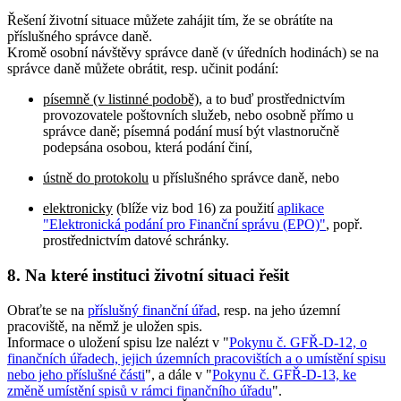
Řešení životní situace můžete zahájit tím, že se obrátíte na
příslušného správce daně.
Kromě osobní návštěvy správce daně (v úředních hodinách) se na
správce daně můžete obrátit, resp. učinit podání:
písemně (v listinné podobě)
, a to buď prostřednictvím
provozovatele poštovních služeb, nebo osobně přímo u
správce daně; písemná podání musí být vlastnoručně
podepsána osobou, která podání činí,
ústně do protokolu
u příslušného správce daně, nebo
elektronicky
(blíže viz bod 16) za použití
aplikace
"Elektronická podání pro Finanční správu (EPO)"
, popř.
prostřednictvím datové schránky.
8. Na které instituci životní situaci řešit
Obraťte se na
příslušný finanční úřad
, resp. na jeho územní
pracoviště, na němž je uložen spis.
Informace o uložení spisu lze nalézt v "
Pokynu č. GFŘ-D-12, o
finančních úřadech, jejich územních pracovištích a o umístění spisu
nebo jeho příslušné části
", a dále v "
Pokynu č. GFŘ-D-13, ke
změně umístění spisů v rámci finančního úřadu
".