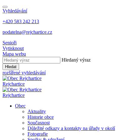
Vyhledávání
+420 583 242 213
podatelna@rejchartice.cz
Senioři
Vytisknout
Mapa webu
Hledaný výraz
Hledat
rozšířené vyhledávání
Rejchartice
Rejchartice
Obec
Aktuality
Historie obce
Současnost
Důležité odkazy a kontakty na úřady v okolí
Fotografie
Spolky & sdružení