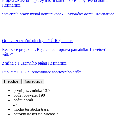
Projekt ,,Stavební úpravy místní komunikace- u bytového domu,
Rejchartice"
Stavební úpravy místní komunikace - u bytového domu, Rejchartice
Oprava zpevněné plochy u OÚ Rejchartice
Realizace projektu ,, Rejchartice - oprava památníku 1. světové
války"
Změna č.1 územního plánu Rejchartice
Publicita OLKR Rekostrukce sportovního hřiště
Předchozí
Následující
první pís. zmínka 1350
počet obyvatel 190
počet domů
49
modrá turistická trasa
barokní kostel sv. Michaela