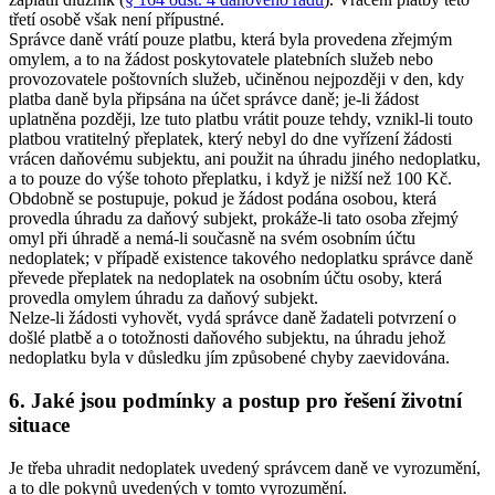
třetí osobě však není přípustné.
Správce daně vrátí pouze platbu, která byla provedena zřejmým
omylem, a to na žádost poskytovatele platebních služeb nebo
provozovatele poštovních služeb, učiněnou nejpozději v den, kdy
platba daně byla připsána na účet správce daně; je-li žádost
uplatněna později, lze tuto platbu vrátit pouze tehdy, vznikl-li touto
platbou vratitelný přeplatek, který nebyl do dne vyřízení žádosti
vrácen daňovému subjektu, ani použit na úhradu jiného nedoplatku,
a to pouze do výše tohoto přeplatku, i když je nižší než 100 Kč.
Obdobně se postupuje, pokud je žádost podána osobou, která
provedla úhradu za daňový subjekt, prokáže-li tato osoba zřejmý
omyl při úhradě a nemá-li současně na svém osobním účtu
nedoplatek; v případě existence takového nedoplatku správce daně
převede přeplatek na nedoplatek na osobním účtu osoby, která
provedla omylem úhradu za daňový subjekt.
Nelze-li žádosti vyhovět, vydá správce daně žadateli potvrzení o
došlé platbě a o totožnosti daňového subjektu, na úhradu jehož
nedoplatku byla v důsledku jím způsobené chyby zaevidována.
6. Jaké jsou podmínky a postup pro řešení životní
situace
Je třeba uhradit nedoplatek uvedený správcem daně ve vyrozumění,
a to dle pokynů uvedených v tomto vyrozumění.