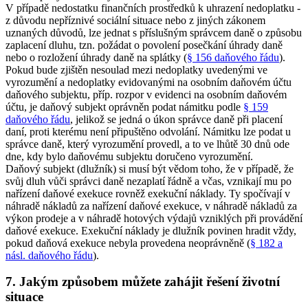
V případě nedostatku finančních prostředků k uhrazení nedoplatku -
z důvodu nepříznivé sociální situace nebo z jiných zákonem
uznaných důvodů, lze jednat s příslušným správcem daně o způsobu
zaplacení dluhu, tzn. požádat o povolení posečkání úhrady daně
nebo o rozložení úhrady daně na splátky (
§ 156 daňového řádu
).
Pokud bude zjištěn nesoulad mezi nedoplatky uvedenými ve
vyrozumění a nedoplatky evidovanými na osobním daňovém účtu
daňového subjektu, příp. rozpor v evidenci na osobním daňovém
účtu, je daňový subjekt oprávněn podat námitku podle
§ 159
daňového řádu
, jelikož se jedná o úkon správce daně při placení
daní, proti kterému není připuštěno odvolání. Námitku lze podat u
správce daně, který vyrozumění provedl, a to ve lhůtě 30 dnů ode
dne, kdy bylo daňovému subjektu doručeno vyrozumění.
Daňový subjekt (dlužník) si musí být vědom toho, že v případě, že
svůj dluh vůči správci daně nezaplatí řádně a včas, vznikají mu po
nařízení daňové exekuce rovněž exekuční náklady. Ty spočívají v
náhradě nákladů za nařízení daňové exekuce, v náhradě nákladů za
výkon prodeje a v náhradě hotových výdajů vzniklých při provádění
daňové exekuce. Exekuční náklady je dlužník povinen hradit vždy,
pokud daňová exekuce nebyla provedena neoprávněně (
§ 182 a
násl. daňového řádu
).
7. Jakým způsobem můžete zahájit řešení životní
situace