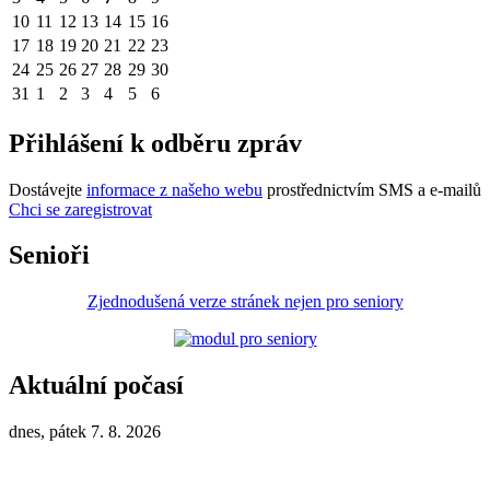
10
11
12
13
14
15
16
17
18
19
20
21
22
23
24
25
26
27
28
29
30
31
1
2
3
4
5
6
Přihlášení k odběru zpráv
Dostávejte
informace z našeho webu
prostřednictvím SMS a e-mailů
Chci se zaregistrovat
Senioři
Zjednodušená verze stránek nejen pro seniory
Aktuální počasí
dnes, pátek 7. 8. 2026