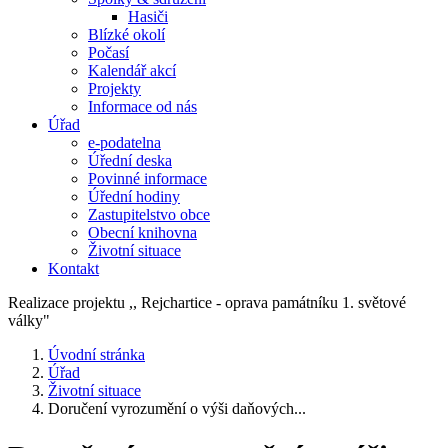
Hasiči
Blízké okolí
Počasí
Kalendář akcí
Projekty
Informace od nás
Úřad
e-podatelna
Úřední deska
Povinné informace
Úřední hodiny
Zastupitelstvo obce
Obecní knihovna
Životní situace
Kontakt
Realizace projektu ,, Rejchartice - oprava památníku 1. světové
války"
Úvodní stránka
Úřad
Životní situace
Doručení vyrozumění o výši daňových...