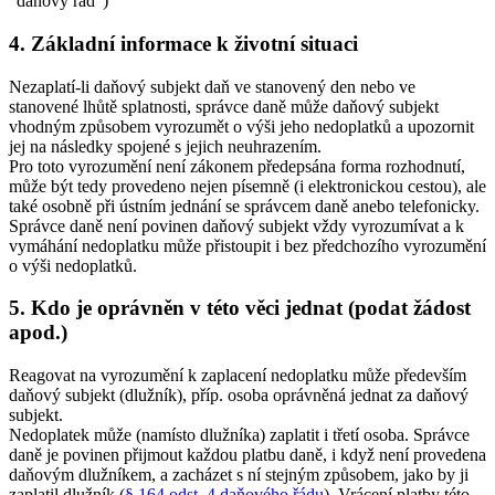
"daňový řád")
4. Základní informace k životní situaci
Nezaplatí-li daňový subjekt daň ve stanovený den nebo ve
stanovené lhůtě splatnosti, správce daně může daňový subjekt
vhodným způsobem vyrozumět o výši jeho nedoplatků a upozornit
jej na následky spojené s jejich neuhrazením.
Pro toto vyrozumění není zákonem předepsána forma rozhodnutí,
může být tedy provedeno nejen písemně (i elektronickou cestou), ale
také osobně při ústním jednání se správcem daně anebo telefonicky.
Správce daně není povinen daňový subjekt vždy vyrozumívat a k
vymáhání nedoplatku může přistoupit i bez předchozího vyrozumění
o výši nedoplatků.
5. Kdo je oprávněn v této věci jednat (podat žádost
apod.)
Reagovat na vyrozumění k zaplacení nedoplatku může především
daňový subjekt (dlužník), příp. osoba oprávněná jednat za daňový
subjekt.
Nedoplatek může (namísto dlužníka) zaplatit i třetí osoba. Správce
daně je povinen přijmout každou platbu daně, i když není provedena
daňovým dlužníkem, a zacházet s ní stejným způsobem, jako by ji
zaplatil dlužník (
§ 164 odst. 4 daňového řádu
). Vrácení platby této