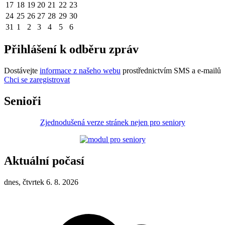
17
18
19
20
21
22
23
24
25
26
27
28
29
30
31
1
2
3
4
5
6
Přihlášení k odběru zpráv
Dostávejte
informace z našeho webu
prostřednictvím SMS a e-mailů
Chci se zaregistrovat
Senioři
Zjednodušená verze stránek nejen pro seniory
Aktuální počasí
dnes, čtvrtek 6. 8. 2026