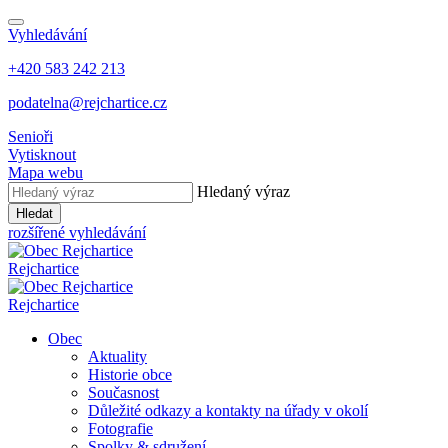
Vyhledávání
+420 583 242 213
podatelna@rejchartice.cz
Senioři
Vytisknout
Mapa webu
Hledaný výraz
Hledat
rozšířené vyhledávání
Rejchartice
Rejchartice
Obec
Aktuality
Historie obce
Současnost
Důležité odkazy a kontakty na úřady v okolí
Fotografie
Spolky & sdružení