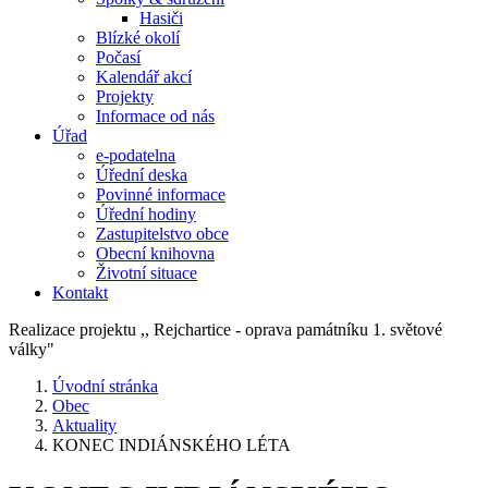
Hasiči
Blízké okolí
Počasí
Kalendář akcí
Projekty
Informace od nás
Úřad
e-podatelna
Úřední deska
Povinné informace
Úřední hodiny
Zastupitelstvo obce
Obecní knihovna
Životní situace
Kontakt
Realizace projektu ,, Rejchartice - oprava památníku 1. světové
války"
Úvodní stránka
Obec
Aktuality
KONEC INDIÁNSKÉHO LÉTA