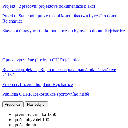
Projekt - Zpracovní projektové dokumentace k akci
Projekt ,,Stavební úpravy místní komunikace- u bytového domu,
Rejchartice"
Stavební úpravy místní komunikace - u bytového domu, Rejchartice
Oprava zpevněné plochy u OÚ Rejchartice
Realizace projektu ,, Rejchartice - oprava památníku 1. světové
války"
Změna č.1 územního plánu Rejchartice
Publicita OLKR Rekostrukce sportovního hřiště
Předchozí
Následující
první pís. zmínka 1350
počet obyvatel 190
počet domů