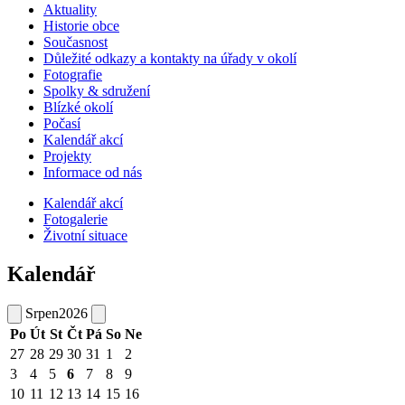
Aktuality
Historie obce
Současnost
Důležité odkazy a kontakty na úřady v okolí
Fotografie
Spolky & sdružení
Blízké okolí
Počasí
Kalendář akcí
Projekty
Informace od nás
Kalendář akcí
Fotogalerie
Životní situace
Kalendář
Srpen
2026
Po
Út
St
Čt
Pá
So
Ne
27
28
29
30
31
1
2
3
4
5
6
7
8
9
10
11
12
13
14
15
16