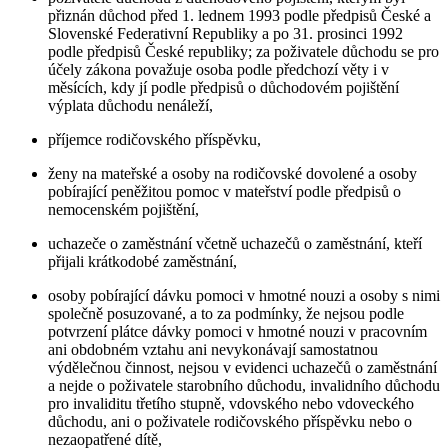
přiznán důchod před 1. lednem 1993 podle předpisů České a
Slovenské Federativní Republiky a po 31. prosinci 1992
podle předpisů České republiky; za poživatele důchodu se pro
účely zákona považuje osoba podle předchozí věty i v
měsících, kdy jí podle předpisů o důchodovém pojištění
výplata důchodu nenáleží,
příjemce rodičovského příspěvku,
ženy na mateřské a osoby na rodičovské dovolené a osoby
pobírající peněžitou pomoc v mateřství podle předpisů o
nemocenském pojištění,
uchazeče o zaměstnání včetně uchazečů o zaměstnání, kteří
přijali krátkodobé zaměstnání,
osoby pobírající dávku pomoci v hmotné nouzi a osoby s nimi
společně posuzované, a to za podmínky, že nejsou podle
potvrzení plátce dávky pomoci v hmotné nouzi v pracovním
ani obdobném vztahu ani nevykonávají samostatnou
výdělečnou činnost, nejsou v evidenci uchazečů o zaměstnání
a nejde o poživatele starobního důchodu, invalidního důchodu
pro invaliditu třetího stupně, vdovského nebo vdoveckého
důchodu, ani o poživatele rodičovského příspěvku nebo o
nezaopatřené dítě,