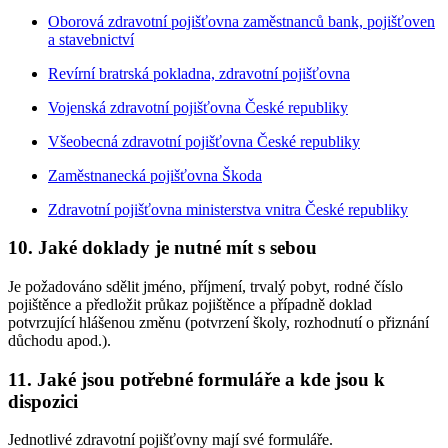
Oborová zdravotní pojišťovna zaměstnanců bank, pojišťoven
a stavebnictví
Revírní bratrská pokladna, zdravotní pojišťovna
Vojenská zdravotní pojišťovna České republiky
Všeobecná zdravotní pojišťovna České republiky
Zaměstnanecká pojišťovna Škoda
Zdravotní pojišťovna ministerstva vnitra České republiky
10. Jaké doklady je nutné mít s sebou
Je požadováno sdělit jméno, příjmení, trvalý pobyt, rodné číslo
pojištěnce a předložit průkaz pojištěnce a případně doklad
potvrzující hlášenou změnu (potvrzení školy, rozhodnutí o přiznání
důchodu apod.).
11. Jaké jsou potřebné formuláře a kde jsou k
dispozici
Jednotlivé zdravotní pojišťovny mají své formuláře.