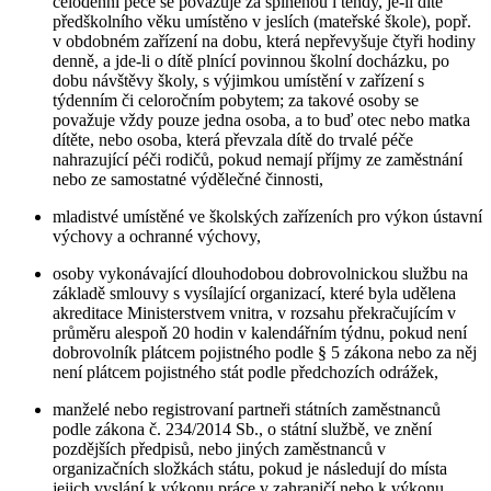
celodenní péče se považuje za splněnou i tehdy, je-li dítě
předškolního věku umístěno v jeslích (mateřské škole), popř.
v obdobném zařízení na dobu, která nepřevyšuje čtyři hodiny
denně, a jde-li o dítě plnící povinnou školní docházku, po
dobu návštěvy školy, s výjimkou umístění v zařízení s
týdenním či celoročním pobytem; za takové osoby se
považuje vždy pouze jedna osoba, a to buď otec nebo matka
dítěte, nebo osoba, která převzala dítě do trvalé péče
nahrazující péči rodičů, pokud nemají příjmy ze zaměstnání
nebo ze samostatné výdělečné činnosti,
mladistvé umístěné ve školských zařízeních pro výkon ústavní
výchovy a ochranné výchovy,
osoby vykonávající dlouhodobou dobrovolnickou službu na
základě smlouvy s vysílající organizací, které byla udělena
akreditace Ministerstvem vnitra, v rozsahu překračujícím v
průměru alespoň 20 hodin v kalendářním týdnu, pokud není
dobrovolník plátcem pojistného podle § 5 zákona nebo za něj
není plátcem pojistného stát podle předchozích odrážek,
manželé nebo registrovaní partneři státních zaměstnanců
podle zákona č. 234/2014 Sb., o státní službě, ve znění
pozdějších předpisů, nebo jiných zaměstnanců v
organizačních složkách státu, pokud je následují do místa
jejich vyslání k výkonu práce v zahraničí nebo k výkonu