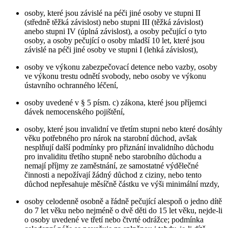
osoby, které jsou závislé na péči jiné osoby ve stupni II
(středně těžká závislost) nebo stupni III (těžká závislost)
anebo stupni IV (úplná závislost), a osoby pečující o tyto
osoby, a osoby pečující o osoby mladší 10 let, které jsou
závislé na péči jiné osoby ve stupni I (lehká závislost),
osoby ve výkonu zabezpečovací detence nebo vazby, osoby
ve výkonu trestu odnětí svobody, nebo osoby ve výkonu
ústavního ochranného léčení,
osoby uvedené v § 5 písm. c) zákona, které jsou příjemci
dávek nemocenského pojištění,
osoby, které jsou invalidní ve třetím stupni nebo které dosáhly
věku potřebného pro nárok na starobní důchod, avšak
nesplňují další podmínky pro přiznání invalidního důchodu
pro invaliditu třetího stupně nebo starobního důchodu a
nemají příjmy ze zaměstnání, ze samostatné výdělečné
činnosti a nepožívají žádný důchod z ciziny, nebo tento
důchod nepřesahuje měsíčně částku ve výši minimální mzdy,
osoby celodenně osobně a řádně pečující alespoň o jedno dítě
do 7 let věku nebo nejméně o dvě děti do 15 let věku, nejde-li
o osoby uvedené ve třetí nebo čtvrté odrážce; podmínka