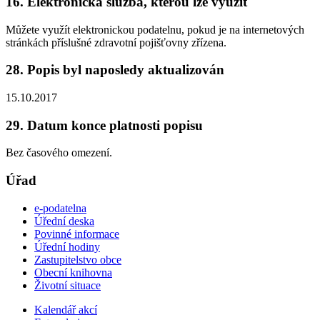
16. Elektronická služba, kterou lze využít
Můžete využít elektronickou podatelnu, pokud je na internetových
stránkách příslušné zdravotní pojišťovny zřízena.
28. Popis byl naposledy aktualizován
15.10.2017
29. Datum konce platnosti popisu
Bez časového omezení.
Úřad
e-podatelna
Úřední deska
Povinné informace
Úřední hodiny
Zastupitelstvo obce
Obecní knihovna
Životní situace
Kalendář akcí