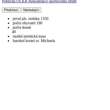
Publicita OLKR Rekostrukce sportovního hřiště
Předchozí
Následující
první pís. zmínka 1350
počet obyvatel 190
počet domů
49
modrá turistická trasa
barokní kostel sv. Michaela