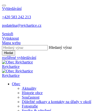
Vyhledávání
+420 583 242 213
podatelna@rejchartice.cz
Senioři
Vytisknout
Mapa webu
Hledaný výraz
Hledat
rozšířené vyhledávání
Rejchartice
Rejchartice
Obec
Aktuality
Historie obce
Současnost
Důležité odkazy a kontakty na úřady v okolí
Fotografie
Spolky & sdružení