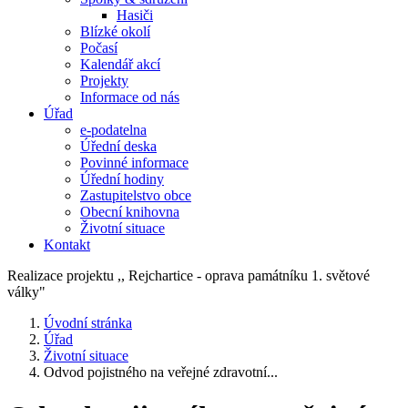
Hasiči
Blízké okolí
Počasí
Kalendář akcí
Projekty
Informace od nás
Úřad
e-podatelna
Úřední deska
Povinné informace
Úřední hodiny
Zastupitelstvo obce
Obecní knihovna
Životní situace
Kontakt
Realizace projektu ,, Rejchartice - oprava památníku 1. světové
války"
Úvodní stránka
Úřad
Životní situace
Odvod pojistného na veřejné zdravotní...