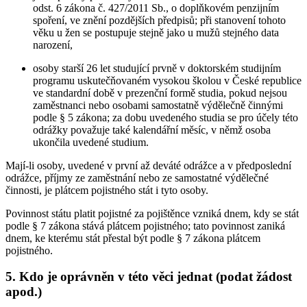
odst. 6 zákona č. 427/2011 Sb., o doplňkovém penzijním
spoření, ve znění pozdějších předpisů; při stanovení tohoto
věku u žen se postupuje stejně jako u mužů stejného data
narození,
osoby starší 26 let studující prvně v doktorském studijním
programu uskutečňovaném vysokou školou v České republice
ve standardní době v prezenční formě studia, pokud nejsou
zaměstnanci nebo osobami samostatně výdělečně činnými
podle § 5 zákona; za dobu uvedeného studia se pro účely této
odrážky považuje také kalendářní měsíc, v němž osoba
ukončila uvedené studium.
Mají-li osoby, uvedené v první až deváté odrážce a v předposlední
odrážce, příjmy ze zaměstnání nebo ze samostatné výdělečné
činnosti, je plátcem pojistného stát i tyto osoby.
Povinnost státu platit pojistné za pojištěnce vzniká dnem, kdy se stát
podle § 7 zákona stává plátcem pojistného; tato povinnost zaniká
dnem, ke kterému stát přestal být podle § 7 zákona plátcem
pojistného.
5. Kdo je oprávněn v této věci jednat (podat žádost
apod.)