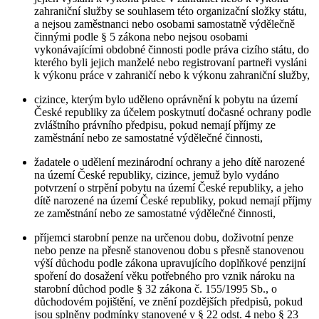
zahraniční služby se souhlasem této organizační složky státu,
a nejsou zaměstnanci nebo osobami samostatně výdělečně
činnými podle § 5 zákona nebo nejsou osobami
vykonávajícími obdobné činnosti podle práva cizího státu, do
kterého byli jejich manželé nebo registrovaní partneři vysláni
k výkonu práce v zahraničí nebo k výkonu zahraniční služby,
cizince, kterým bylo uděleno oprávnění k pobytu na území
České republiky za účelem poskytnutí dočasné ochrany podle
zvláštního právního předpisu, pokud nemají příjmy ze
zaměstnání nebo ze samostatné výdělečné činnosti,
žadatele o udělení mezinárodní ochrany a jeho dítě narozené
na území České republiky, cizince, jemuž bylo vydáno
potvrzení o strpění pobytu na území České republiky, a jeho
dítě narozené na území České republiky, pokud nemají příjmy
ze zaměstnání nebo ze samostatné výdělečné činnosti,
příjemci starobní penze na určenou dobu, doživotní penze
nebo penze na přesně stanovenou dobu s přesně stanovenou
výší důchodu podle zákona upravujícího doplňkové penzijní
spoření do dosažení věku potřebného pro vznik nároku na
starobní důchod podle § 32 zákona č. 155/1995 Sb., o
důchodovém pojištění, ve znění pozdějších předpisů, pokud
jsou splněny podmínky stanovené v § 22 odst. 4 nebo § 23