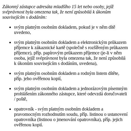
Zákonný zástupce adresáta mladšího 15 let nebo osoby, jejíž
svéprávnost byla omezena tak, že není způsobilá k úkonům
souvisejícím s dodáním:
svým platným osobním dokladem, pokud je v něm dítě
uvedeno,
svým platným osobním dokladem a elektronickým průkazem
příjemce k zákaznické kartě (společně s rozšířeným průkazem
příjemce), příp. papírovým průkazem příjemce (je-li v něm
osoba, jejíž svéprávnost byla omezena tak, že není způsobilá
k úkonům souvisejícím s dodáním, uvedena),
svým platným osobním dokladem a rodným listem dítěte,
příp. jeho ověřenou kopií,
svým platným osobním dokladem a jednorázovým písemným
prohlášením zákonného zástupce, které odevzdá doručovateli
/ poště,
opatrovník - svým platným osobním dokladem a
pravomocným rozhodnutím soudu, příp. listinou o ustanovení
opatrovníka (listinou o jmenování opatrovníka), příp. jejich
ověřenou kopií.