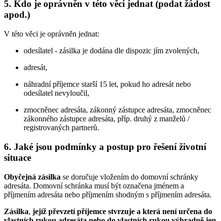
5. Kdo je oprávněn v této věci jednat (podat žádost
apod.)
V této věci je oprávněn jednat:
odesílatel - zásilka je dodána dle dispozic jím zvolených,
adresát,
náhradní příjemce starší 15 let, pokud ho adresát nebo
odesílatel nevyloučil,
zmocněnec adresáta, zákonný zástupce adresáta, zmocněnec
zákonného zástupce adresáta, příp. druhý z manželů /
registrovaných partnerů.
6. Jaké jsou podmínky a postup pro řešení životní
situace
Obyčejná zásilka
se doručuje vložením do domovní schránky
adresáta. Domovní schránka musí být označena jménem a
příjmením adresáta nebo příjmením shodným s příjmením adresáta.
Zásilka
,
jejíž převzetí příjemce stvrzuje a která není určena do
vlastních rukou adresáta nebo do vlastních rukou výhradně jen