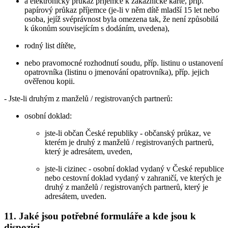
a elektronický průkaz příjemce k zákaznické kartě, příp.
papírový průkaz příjemce (je-li v něm dítě mladší 15 let nebo
osoba, jejíž svéprávnost byla omezena tak, že není způsobilá
k úkonům souvisejícím s dodáním, uvedena),
rodný list dítěte,
nebo pravomocné rozhodnutí soudu, příp. listinu o ustanovení
opatrovníka (listinu o jmenování opatrovníka), příp. jejich
ověřenou kopii.
- Jste-li druhým z manželů / registrovaných partnerů:
osobní doklad:
jste-li občan České republiky - občanský průkaz, ve
kterém je druhý z manželů / registrovaných partnerů,
který je adresátem, uveden,
jste-li cizinec - osobní doklad vydaný v České republice
nebo cestovní doklad vydaný v zahraničí, ve kterých je
druhý z manželů / registrovaných partnerů, který je
adresátem, uveden.
11. Jaké jsou potřebné formuláře a kde jsou k
dispozici