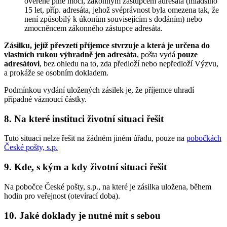
ověřené plné moci, zákonným zástupcem adresáta (mladšího
15 let, příp. adresáta, jehož svéprávnost byla omezena tak, že
není způsobilý k úkonům souvisejícím s dodáním) nebo
zmocněncem zákonného zástupce adresáta.
Zásilku, jejíž převzetí příjemce stvrzuje a která je určena do
vlastních rukou výhradně jen adresáta
, pošta vydá
pouze
adresátovi
, bez ohledu na to, zda předloží nebo nepředloží Výzvu,
a prokáže se osobním dokladem.
Podmínkou vydání uložených zásilek je, že příjemce uhradí
případné váznoucí částky.
8. Na které instituci životní situaci řešit
Tuto situaci nelze řešit na žádném jiném úřadu, pouze na
pobočkách
České pošty, s.p.
9. Kde, s kým a kdy životní situaci řešit
Na pobočce České pošty, s.p., na které je zásilka uložena, během
hodin pro veřejnost (otevírací doba).
10. Jaké doklady je nutné mít s sebou