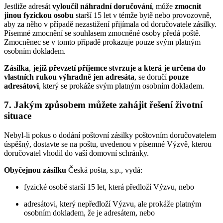
Jestliže adresát
vyloučil náhradní doručování
, může
zmocnit
jinou fyzickou osobu
starší 15 let v témže bytě nebo provozovně,
aby za něho v případě nezastižení přijímala od doručovatele zásilky.
Písemné zmocnění se souhlasem zmocněné osoby předá poště.
Zmocněnec se v tomto případě prokazuje pouze svým platným
osobním dokladem.
Zásilka
,
jejíž převzetí příjemce stvrzuje a která je určena do
vlastních rukou výhradně jen adresáta
, se doručí
pouze
adresátovi
, který se prokáže svým platným osobním dokladem.
7. Jakým způsobem můžete zahájit řešení životní
situace
Nebyl-li pokus o dodání poštovní zásilky poštovním doručovatelem
úspěšný, dostavte se na poštu, uvedenou v písemné Výzvě, kterou
doručovatel vhodil do vaší domovní schránky.
Obyčejnou zásilku
Česká pošta, s.p., vydá:
fyzické osobě starší 15 let, která předloží Výzvu, nebo
adresátovi, který nepředloží Výzvu, ale prokáže platným
osobním dokladem, že je adresátem, nebo