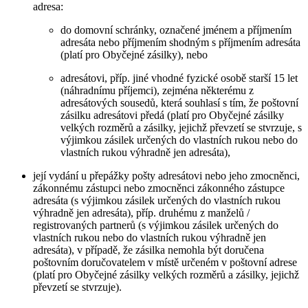
adresa:
do domovní schránky, označené jménem a příjmením
adresáta nebo příjmením shodným s příjmením adresáta
(platí pro Obyčejné zásilky), nebo
adresátovi, příp. jiné vhodné fyzické osobě starší 15 let
(náhradnímu příjemci), zejména některému z
adresátových sousedů, která souhlasí s tím, že poštovní
zásilku adresátovi předá (platí pro Obyčejné zásilky
velkých rozměrů a zásilky, jejichž převzetí se stvrzuje, s
výjimkou zásilek určených do vlastních rukou nebo do
vlastních rukou výhradně jen adresáta),
její vydání u přepážky pošty adresátovi nebo jeho zmocněnci,
zákonnému zástupci nebo zmocněnci zákonného zástupce
adresáta (s výjimkou zásilek určených do vlastních rukou
výhradně jen adresáta), příp. druhému z manželů /
registrovaných partnerů (s výjimkou zásilek určených do
vlastních rukou nebo do vlastních rukou výhradně jen
adresáta), v případě, že zásilka nemohla být doručena
poštovním doručovatelem v místě určeném v poštovní adrese
(platí pro Obyčejné zásilky velkých rozměrů a zásilky, jejichž
převzetí se stvrzuje).