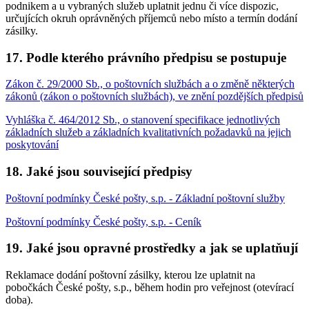
podnikem a u vybraných služeb uplatnit jednu či více dispozic,
určujících okruh oprávněných příjemců nebo místo a termín dodání
zásilky.
17. Podle kterého právního předpisu se postupuje
Zákon č. 29/2000 Sb., o poštovních službách a o změně některých
zákonů (zákon o poštovních službách), ve znění pozdějších předpisů
Vyhláška č. 464/2012 Sb., o stanovení specifikace jednotlivých
základních služeb a základních kvalitativních požadavků na jejich
poskytování
18. Jaké jsou související předpisy
Poštovní podmínky České pošty, s.p. - Základní poštovní služby
Poštovní podmínky České pošty, s.p. - Ceník
19. Jaké jsou opravné prostředky a jak se uplatňují
Reklamace dodání poštovní zásilky, kterou lze uplatnit na
pobočkách České pošty, s.p., během hodin pro veřejnost (otevírací
doba).