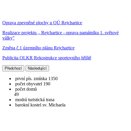
Oprava zpevněné plochy u OÚ Rejchartice
Realizace projektu ,, Rejchartice - oprava památníku 1. světové
války"
Změna č.1 územního plánu Rejchartice
Publicita OLKR Rekostrukce sportovního hřiště
Předchozí
Následující
první pís. zmínka 1350
počet obyvatel 190
počet domů
49
modrá turistická trasa
barokní kostel sv. Michaela