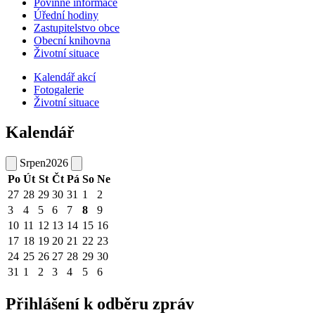
Povinné informace
Úřední hodiny
Zastupitelstvo obce
Obecní knihovna
Životní situace
Kalendář akcí
Fotogalerie
Životní situace
Kalendář
Srpen
2026
Po
Út
St
Čt
Pá
So
Ne
27
28
29
30
31
1
2
3
4
5
6
7
8
9
10
11
12
13
14
15
16
17
18
19
20
21
22
23
24
25
26
27
28
29
30
31
1
2
3
4
5
6
Přihlášení k odběru zpráv