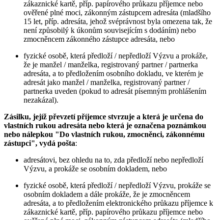
zákaznické kartě, příp. papírového průkazu příjemce nebo
ověřené plné moci, zákonným zástupcem adresáta (mladšího
15 let, příp. adresáta, jehož svéprávnost byla omezena tak, že
není způsobilý k úkonům souvisejícím s dodáním) nebo
zmocněncem zákonného zástupce adresáta, nebo
fyzické osobě, která předloží / nepředloží Výzvu a prokáže,
že je manžel / manželka, registrovaný partner / partnerka
adresáta, a to předložením osobního dokladu, ve kterém je
adresát jako manžel / manželka, registrovaný partner /
partnerka uveden (pokud to adresát písemným prohlášením
nezakázal).
Zásilku, jejíž převzetí příjemce stvrzuje a která je určena do
vlastních rukou adresáta nebo která je označena poznámkou
nebo nálepkou "Do vlastních rukou, zmocněnci, zákonnému
zástupci", vydá pošta
:
adresátovi, bez ohledu na to, zda předloží nebo nepředloží
Výzvu, a prokáže se osobním dokladem, nebo
fyzické osobě, která předloží / nepředloží Výzvu, prokáže se
osobním dokladem a dále prokáže, že je zmocněncem
adresáta, a to předložením elektronického průkazu příjemce k
zákaznické kartě, příp. papírového průkazu příjemce nebo