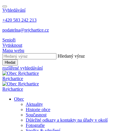
Vyhledávání
+420 583 242 213
podatelna@rejchartice.cz
Senioři
Vytisknout
Mapa webu
Hledaný výraz
Hledat
rozšířené vyhledávání
Rejchartice
Rejchartice
Obec
Aktuality
Historie obce
Současnost
Důležité odkazy a kontakty na úřady v okolí
Fotografie
Spolky & sdružení