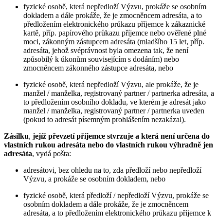
fyzické osobě, která nepředloží Výzvu, prokáže se osobním
dokladem a dále prokáže, že je zmocněncem adresáta, a to
předložením elektronického průkazu příjemce k zákaznické
kartě, příp. papírového průkazu příjemce nebo ověřené plné
moci, zákonným zástupcem adresáta (mladšího 15 let, příp.
adresáta, jehož svéprávnost byla omezena tak, že není
způsobilý k úkonům souvisejícím s dodáním) nebo
zmocněncem zákonného zástupce adresáta, nebo
fyzické osobě, která nepředloží Výzvu, ale prokáže, že je
manžel / manželka, registrovaný partner / partnerka adresáta, a
to předložením osobního dokladu, ve kterém je adresát jako
manžel / manželka, registrovaný partner / partnerka uveden
(pokud to adresát písemným prohlášením nezakázal).
Zásilku
,
jejíž převzetí příjemce stvrzuje
a která není určena do
vlastních rukou adresáta nebo do vlastních rukou výhradně jen
adresáta
, vydá pošta:
adresátovi, bez ohledu na to, zda předloží nebo nepředloží
Výzvu, a prokáže se osobním dokladem, nebo
fyzické osobě, která předloží / nepředloží Výzvu, prokáže se
osobním dokladem a dále prokáže, že je zmocněncem
adresáta, a to předložením elektronického průkazu příjemce k