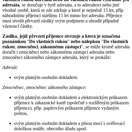
adresáta
, se doručuje v bytě adresáta, a to adresátovi nebo jiné
vhodné osobě, která se zde zdržuje a které je nejméně 15 let, příp.
náhradnímu příjemci staršímu 15 let mimo byt adresáta. Příjemce
musí stvrdit převzetí zásilky svým podpisem a uhradit případné
váznoucí částky.
Zásilka
,
jejíž převzetí příjemce stvrzuje a která je označena
poznámkou
"
Do vlastních rukou
"
nebo nálepkou
"
Do vlastních
rukou
,
zmocněnci
,
zákonnému zástupci
", se může kromě adresáta
doručit i zmocněnci nebo zákonnému zástupci adresáta nebo
zmocněnci zákonného zástupce adresáta, který se prokáže:
Adresát:
svým platným osobním dokladem.
Zmocněnec, zmocněnec zákonného zástupce:
svým platným osobním dokladem a elektronickým průkazem
příjemce k zákaznické kartě (společně s rozšířeným průkazem
příjemce), příp. papírovým průkazem příjemce vydaným
poštou,
svým platným osobním dokladem a plnou mocí s ověřovací
doložkou notáře, obecního úřadu apod.