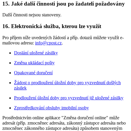
15. Jaké další činnosti jsou po žadateli požadovány
Další činnosti nejsou stanoveny.
16. Elektronická služba, kterou lze využít
Pro příjem níže uvedených žádostí a příp. dotazů můžete využít e-
mailovou adresu:
info@cpost.cz
.
Doslání uložené zásilky
Změna ukládací pošty
Opakované doručení
Žádost o prodloužení úložní doby pro vyzvednutí došlých
zásilek
Prodloužení úložní doby pro vyzvednutí již uložené zásilky
Zprostředkování obsluhy imobilní osoby
Prostřednictvím online aplikace "Změna doručení online" může
adresát (příp. zmocněnec adresáta, zákonný zástupce adresáta nebo
zmocněnec zákonného zástupce adresáta) způsobem stanoveným