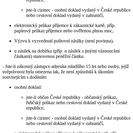
jste-li cizinec - osobní doklad vydaný v České republice
nebo cestovní doklad vydaný v zahraničí,
elektronický průkaz příjemce k zákaznické kartě, příp.
papírový průkaz příjemce nebo ověřenou plnou moc,
Výzvu k vyzvednutí poštovní zásilky (není povinna),
u zásilek na dobírku (příp. u zásilek s jinými váznoucími
částkami) stanovenou peněžní částku.
- Jste-li zákonný zástupce adresáta mladšího 15 let nebo osoby, jejíž
svéprávnost byla omezena tak, že není způsobilá k úkonům
souvisejícím s dodáním:
osobní doklad:
jste-li občan České republiky - občanský průkaz,
řidičský průkaz nebo cestovní doklad vydaný v České
republice,
jste-li cizinec - osobní doklad vydaný v České republice
nebo cestovní doklad vydaný v zahraničí,