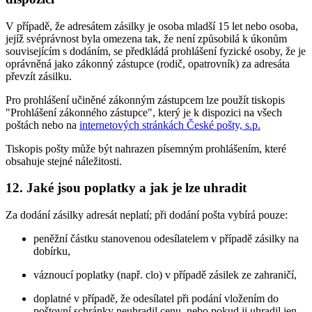
V případě, že adresátem zásilky je osoba mladší 15 let nebo osoba,
jejíž svéprávnost byla omezena tak, že není způsobilá k úkonům
souvisejícím s dodáním, se předkládá prohlášení fyzické osoby, že je
oprávněná jako zákonný zástupce (rodič, opatrovník) za adresáta
převzít zásilku.
Pro prohlášení učiněné zákonným zástupcem lze použít tiskopis
"Prohlášení zákonného zástupce", který je k dispozici na všech
poštách nebo na
internetových stránkách České pošty, s.p.
Tiskopis pošty může být nahrazen písemným prohlášením, které
obsahuje stejné náležitosti.
12. Jaké jsou poplatky a jak je lze uhradit
Za dodání zásilky adresát neplatí; při dodání pošta vybírá pouze:
peněžní částku stanovenou odesílatelem v případě zásilky na
dobírku,
váznoucí poplatky (např. clo) v případě zásilek ze zahraničí,
doplatné v případě, že odesílatel při podání vložením do
poštovní schránky neuhradil cenu, nebo pokud ji uhradil jen