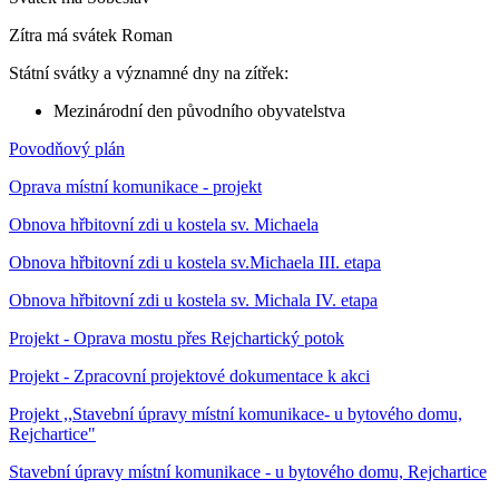
Zítra má svátek
Roman
Státní svátky a významné dny na zítřek:
Mezinárodní den původního obyvatelstva
Povodňový plán
Oprava místní komunikace - projekt
Obnova hřbitovní zdi u kostela sv. Michaela
Obnova hřbitovní zdi u kostela sv.Michaela III. etapa
Obnova hřbitovní zdi u kostela sv. Michala IV. etapa
Projekt - Oprava mostu přes Rejchartický potok
Projekt - Zpracovní projektové dokumentace k akci
Projekt ,,Stavební úpravy místní komunikace- u bytového domu,
Rejchartice"
Stavební úpravy místní komunikace - u bytového domu, Rejchartice