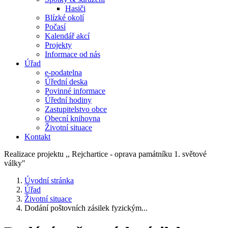
Hasiči
Blízké okolí
Počasí
Kalendář akcí
Projekty
Informace od nás
Úřad
e-podatelna
Úřední deska
Povinné informace
Úřední hodiny
Zastupitelstvo obce
Obecní knihovna
Životní situace
Kontakt
Realizace projektu ,, Rejchartice - oprava památníku 1. světové
války"
Úvodní stránka
Úřad
Životní situace
Dodání poštovních zásilek fyzickým...