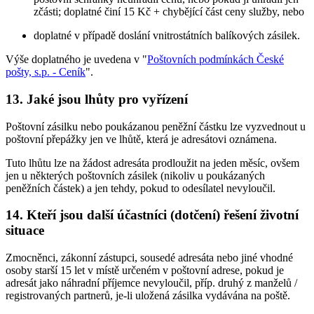
zčásti; doplatné činí 15 Kč + chybějící část ceny služby, nebo
doplatné v případě doslání vnitrostátních balíkových zásilek.
Výše doplatného je uvedena v "
Poštovních podmínkách České
pošty, s.p. - Ceník
".
13. Jaké jsou lhůty pro vyřízení
Poštovní zásilku nebo poukázanou peněžní částku lze vyzvednout u
poštovní přepážky jen ve lhůtě, která je adresátovi oznámena.
Tuto lhůtu lze na žádost adresáta prodloužit na jeden měsíc, ovšem
jen u některých poštovních zásilek (nikoliv u poukázaných
peněžních částek) a jen tehdy, pokud to odesílatel nevyloučil.
14. Kteří jsou další účastníci (dotčení) řešení životní
situace
Zmocněnci, zákonní zástupci, sousedé adresáta nebo jiné vhodné
osoby starší 15 let v místě určeném v poštovní adrese, pokud je
adresát jako náhradní příjemce nevyloučil, příp. druhý z manželů /
registrovaných partnerů, je-li uložená zásilka vydávána na poště.